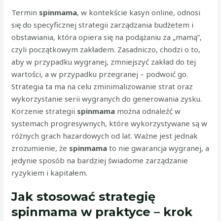
Termin
spinmama
, w kontekście kasyn online, odnosi
się do specyficznej strategii zarządzania budżetem i
obstawiania, która opiera się na podążaniu za „mamą”,
czyli początkowym zakładem. Zasadniczo, chodzi o to,
aby w przypadku wygranej, zmniejszyć zakład do tej
wartości, a w przypadku przegranej – podwoić go.
Strategia ta ma na celu zminimalizowanie strat oraz
wykorzystanie serii wygranych do generowania zysku.
Korzenie strategii
spinmama
można odnaleźć w
systemach progresywnych, które wykorzystywane są w
różnych grach hazardowych od lat. Ważne jest jednak
zrozumienie, że
spinmama
to nie gwarancja wygranej, a
jedynie sposób na bardziej świadome zarządzanie
ryzykiem i kapitałem.
Jak stosować strategię
spinmama w praktyce – krok