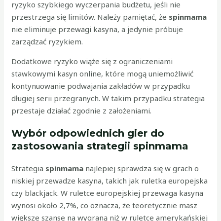
ryzyko szybkiego wyczerpania budżetu, jeśli nie
przestrzega się limitów. Należy pamiętać, że
spinmama
nie eliminuje przewagi kasyna, a jedynie próbuje
zarządzać ryzykiem.
Dodatkowe ryzyko wiąże się z ograniczeniami
stawkowymi kasyn online, które mogą uniemożliwić
kontynuowanie podwajania zakładów w przypadku
długiej serii przegranych. W takim przypadku strategia
przestaje działać zgodnie z założeniami.
Wybór odpowiednich gier do
zastosowania strategii spinmama
Strategia
spinmama
najlepiej sprawdza się w grach o
niskiej przewadze kasyna, takich jak ruletka europejska
czy blackjack. W ruletce europejskiej przewaga kasyna
wynosi około 2,7%, co oznacza, że teoretycznie masz
większe szanse na wygraną niż w ruletce amerykańskiej