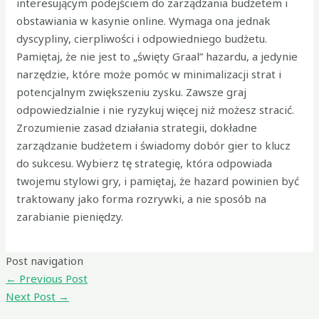
interesującym podejściem do zarządzania budżetem i
obstawiania w kasynie online. Wymaga ona jednak
dyscypliny, cierpliwości i odpowiedniego budżetu.
Pamiętaj, że nie jest to „święty Graal” hazardu, a jedynie
narzędzie, które może pomóc w minimalizacji strat i
potencjalnym zwiększeniu zysku. Zawsze graj
odpowiedzialnie i nie ryzykuj więcej niż możesz stracić.
Zrozumienie zasad działania strategii, dokładne
zarządzanie budżetem i świadomy dobór gier to klucz
do sukcesu. Wybierz tę strategię, która odpowiada
twojemu stylowi gry, i pamiętaj, że hazard powinien być
traktowany jako forma rozrywki, a nie sposób na
zarabianie pieniędzy.
Post navigation
←
Previous Post
Next Post
→