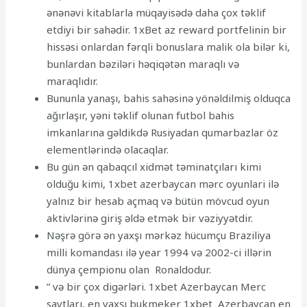
ənənəvi kitablarla müqayisədə daha çox təklif
etdiyi bir sahədir. 1xBet az reward portfelinin bir
hissəsi onlardan fərqli bonuslara malik ola bilər ki,
bunlardan bəziləri həqiqətən maraqlı və
maraqlıdır.
Bununla yanaşı, bahis sahəsinə yönəldilmiş olduqca
ağırlaşır, yəni təklif olunan futbol bahis
imkanlarına gəldikdə Rusiyadan qumarbazlar öz
elementlərində olacaqlar.
Bu gün ən qabaqcıl xidmət təminatçıları kimi
olduğu kimi, 1xbet azerbaycan mərc oyunlari ilə
yalnız bir hesab açmaq və bütün mövcud oyun
aktivlərinə giriş əldə etmək bir vəziyyətdir.
Nəşrə görə ən yaxşı mərkəz hücumçu Braziliya
milli komandası ilə year 1994 və 2002-ci illərin
dünya çempionu olan Ronaldodur.
” və bir çox digərləri. 1xbet Azerbaycan Merc
saytları, en yaxşı bukmeker 1xbet Azerbaycan en