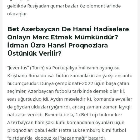
gəldikdə Rusiyadan qumarbazlar öz elementlərində
olacaqlar.
Bet Azerbaycan Də Hansi Hadi̇sələrə
Onlayn Mərc Etmək Mümkündür?
İdman Üzrə Hansi Proqnozlara
Üstünlük Veri̇li̇r?
“Juventus” (Turin) və Portuqaliya millisinin oyunçusu
Kriştiano Ronaldo isə bütün zamanların ən yaxşı encanto
hücumçusudur. Dünya çempionatı-2022 üçün başa çatan
seçimlər, Azərbaycan futbolu tarixində demək olar ki,
əsas uğursuzluq idi. Aydın məsələdir ki, komanda əvvəllər
də göydən ulduzları yığmırdı, ancaq zaman-zaman layiqli
nəticələr verirdi. Bununla belə, 1xBet top bukmeker
Azerbaycan həmişəki kimi komandanın oyunları üçün
proqnozları qəbul edir. Hətta Lüksemburq kimi futbol
“сırtdanı”da doqquz xal “qazanmağı” bacardı.