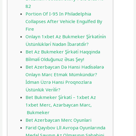
82
Portion Of I-95 In Philadelphia
Collapses After Vehicle Engulfed By
Fire
Onlayn 1xbet Az Bukmeker Şi̇rkəti̇ni̇n
Üstünlükləri̇ Nədən İbarətdi̇r?
Bet Az Bukmeker Şi̇rkəti̇ Haqqinda
Bi̇lməli̇ Olduğunuz Əsas Şey!
Bet Azerbaycan Də Hansi Hadi̇sələrə
Onlayn Mərc Etmək Mümkündür?
İdman Üzrə Hansi Proqnozlara
Üstünlük Veri̇li̇r?
Bet Bukmeker Şi̇rkəti̇ – 1xbet Az
1xbet Merc, Azərbaycan Mərc,
Bukmeker
Bet Azerbaycan Merc Oyunlari
Fərid Qayıbov Lll Avropa Oyunlarında
Medal Sayının Az Olmasının Səbəbini