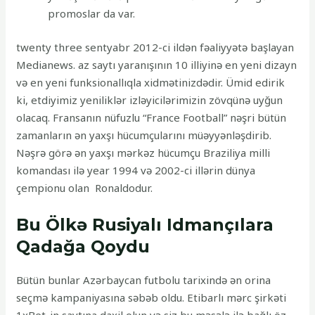
promoslar da var.
twenty three sentyabr 2012-ci ildən fəaliyyətə başlayan
Medianews. az saytı yaranışının 10 illiyinə en yeni dizayn
və en yeni funksionallıqla xidmətinizdədir. Ümid edirik
ki, etdiyimiz yeniliklər izləyicilərimizin zövqünə uyğun
olacaq. Fransanın nüfuzlu “France Football” nəşri bütün
zamanların ən yaxşı hücumçularını müəyyənləşdirib.
Nəşrə görə ən yaxşı mərkəz hücumçu Braziliya milli
komandası ilə year 1994 və 2002-ci illərin dünya
çempionu olan Ronaldodur.
Bu Ölkə Rusiyalı Idmançılara
Qadağa Qoydu
Bütün bunlar Azərbaycan futbolu tarixində ən orina
seçmə kampaniyasına səbəb oldu. Etibarlı mərc şirkəti
1xBet-in saytına daxil olun və siz bu məsələ ilə bağlı öz