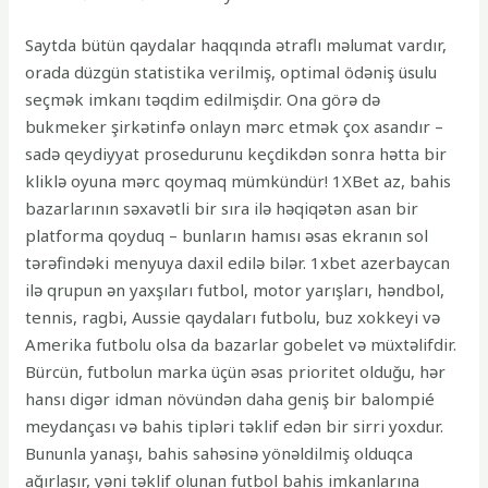
Saytda bütün qaydalar haqqında ətraflı məlumat vardır,
orada düzgün statistika verilmiş, optimal ödəniş üsulu
seçmək imkanı təqdim edilmişdir. Ona görə də
bukmeker şirkətinfə onlayn mərc etmək çox asandır –
sadə qeydiyyat prosedurunu keçdikdən sonra hətta bir
kliklə oyuna mərc qoymaq mümkündür! 1XBet az, bahis
bazarlarının səxavətli bir sıra ilə həqiqətən asan bir
platforma qoyduq – bunların hamısı əsas ekranın sol
tərəfindəki menyuya daxil edilə bilər. 1xbet azerbaycan
ilə qrupun ən yaxşıları futbol, ​​motor yarışları, həndbol,
tennis, ragbi, Aussie qaydaları futbolu, buz xokkeyi və
Amerika futbolu olsa da bazarlar gobelet və müxtəlifdir.
Bürcün, futbolun marka üçün əsas prioritet olduğu, hər
hansı digər idman növündən daha geniş bir balompié
meydançası və bahis tipləri təklif edən bir sirri yoxdur.
Bununla yanaşı, bahis sahəsinə yönəldilmiş olduqca
ağırlaşır, yəni təklif olunan futbol bahis imkanlarına