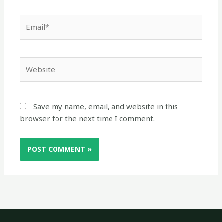
Email*
Website
Save my name, email, and website in this
browser for the next time I comment.