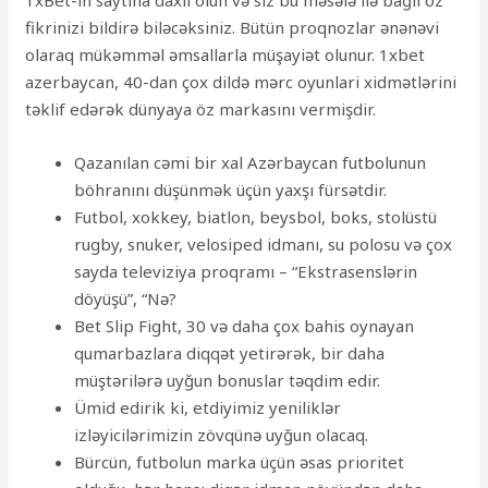
fikrinizi bildirə biləcəksiniz. Bütün proqnozlar ənənəvi
olaraq mükəmməl əmsallarla müşayiət olunur. 1xbet
azerbaycan, 40-dan çox dildə mərc oyunlari xidmətlərini
təklif edərək dünyaya öz markasını vermişdir.
Qazanılan cəmi bir xal Azərbaycan futbolunun
böhranını düşünmək üçün yaxşı fürsətdir.
Futbol, xokkey, biatlon, beysbol, boks, stolüstü
rugby, snuker, velosiped idmanı, su polosu və çox
sayda televiziya proqramı – “Ekstrasenslərin
döyüşü”, “Nə?
Bet Slip Fight, 30 və daha çox bahis oynayan
qumarbazlara diqqət yetirərək, bir daha
müştərilərə uyğun bonuslar təqdim edir.
Ümid edirik ki, etdiyimiz yeniliklər
izləyicilərimizin zövqünə uyğun olacaq.
Bürcün, futbolun marka üçün əsas prioritet