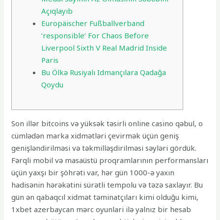
Açıqlayıb
Europäischer Fußballverband
‘responsible’ For Chaos Before
Liverpool Sixth V Real Madrid Inside
Paris
Bu Ölkə Rusiyalı Idmançılara Qadağa
Qoydu
Son illər bitcoins və yüksək təsirli online casino qəbul, o
cümlədən marka xidmətləri çevirmək üçün geniş
genişləndirilməsi və təkmilləşdirilməsi səyləri gördük.
Fərqli mobil və masaüstü proqramlarının performansları
üçün yaxşı bir şöhrəti var, hər gün 1000-ə yaxın
hadisənin hərəkətini sürətli tempolu və təzə saxlayır. Bu
gün ən qabaqcıl xidmət təminatçıları kimi olduğu kimi,
1xbet azerbaycan mərc oyunlari ilə yalnız bir hesab