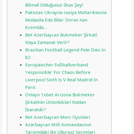
Bi̇lməli̇ Olduğunuz Əsas Şey!
Pakistan Ukrayna-rusiya Müharibəsinə
Müdaxi̇lə Edə Bi̇lər: İmran Xan
Kremldə…
Bet Azerbaycan Bukmeker Şi̇rkəti̇
Nəyə Zəmanət Veri̇r?
Brazilian Football Legend Pele Dies In
82
Europäischer Fußballverband
‘responsible’ For Chaos Before
Liverpool Sixth Is V Real Madrid In
Paris
Onlayn 1xbet Arizona Bukmeker
Şi̇rkəti̇ni̇n Üstünlükləri̇ Nədən
İbarətdi̇r?
Bet Azerbaycan Merc Oyunlari
Azərbaycan Milli Komandasının
Tarixindəki Ən Uğursuz Seçimləri