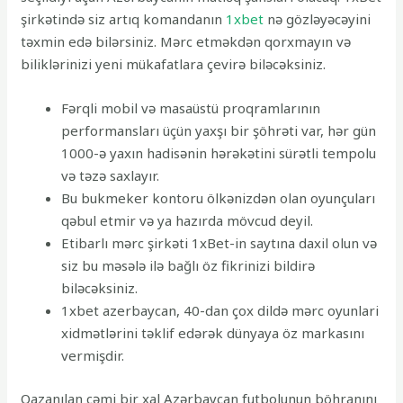
şirkətində siz artıq komandanın
1xbet
nə gözləyəcəyini
təxmin edə bilərsiniz. Mərc etməkdən qorxmayın və
biliklərinizi yeni mükafatlara çevirə biləcəksiniz.
Fərqli mobil və masaüstü proqramlarının
performansları üçün yaxşı bir şöhrəti var, hər gün
1000-ə yaxın hadisənin hərəkətini sürətli tempolu
və təzə saxlayır.
Bu bukmeker kontoru ölkənizdən olan oyunçuları
qəbul etmir və ya hazırda mövcud deyil.
Etibarlı mərc şirkəti 1xBet-in saytına daxil olun və
siz bu məsələ ilə bağlı öz fikrinizi bildirə
biləcəksiniz.
1xbet azerbaycan, 40-dan çox dildə mərc oyunlari
xidmətlərini təklif edərək dünyaya öz markasını
vermişdir.
Qazanılan cəmi bir xal Azərbaycan futbolunun böhranını