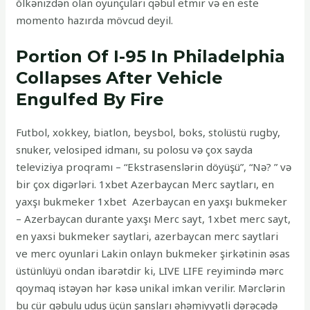
ölkənizdən olan oyunçuları qəbul etmir və en este
momento hazırda mövcud deyil.
Portion Of I-95 In Philadelphia
Collapses After Vehicle
Engulfed By Fire
Futbol, xokkey, biatlon, beysbol, boks, stolüstü rugby,
snuker, velosiped idmanı, su polosu və çox sayda
televiziya proqramı – “Ekstrasenslərin döyüşü”, “Nə? ” və
bir çox digərləri. 1xbet Azerbaycan Merc saytları, en
yaxşı bukmeker 1xbet Azerbaycan en yaxşı bukmeker
– Azerbaycan durante yaxşı Merc sayt, 1xbet merc sayt,
en yaxsi bukmeker saytlari, azerbaycan merc saytlari
ve merc oyunlari Lakin onlayn bukmeker şirkətinin əsas
üstünlüyü ondan ibarətdir ki, LIVE LIFE reyimində mərc
qoymaq istəyən hər kəsə unikal imkan verilir. Mərclərin
bu cür qəbulu uduş üçün şansları əhəmiyyətli dərəcədə