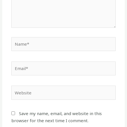
Name*
Email*
Website
Save my name, email, and website in this
browser for the next time I comment.