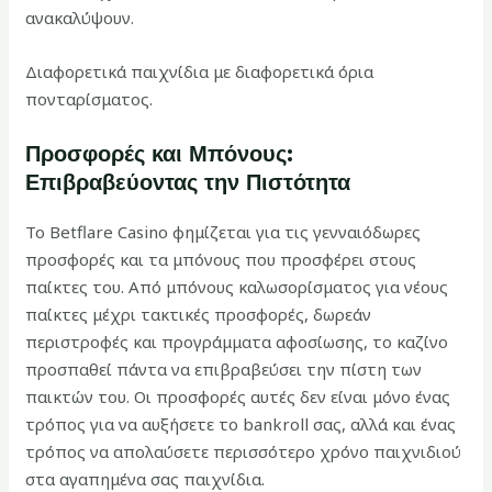
ανακαλύψουν.
Διαφορετικά παιχνίδια με διαφορετικά όρια
πονταρίσματος.
Προσφορές και Μπόνους:
Επιβραβεύοντας την Πιστότητα
Το Betflare Casino φημίζεται για τις γενναιόδωρες
προσφορές και τα μπόνους που προσφέρει στους
παίκτες του. Από μπόνους καλωσορίσματος για νέους
παίκτες μέχρι τακτικές προσφορές, δωρεάν
περιστροφές και προγράμματα αφοσίωσης, το καζίνο
προσπαθεί πάντα να επιβραβεύσει την πίστη των
παικτών του. Οι προσφορές αυτές δεν είναι μόνο ένας
τρόπος για να αυξήσετε το bankroll σας, αλλά και ένας
τρόπος να απολαύσετε περισσότερο χρόνο παιχνιδιού
στα αγαπημένα σας παιχνίδια.