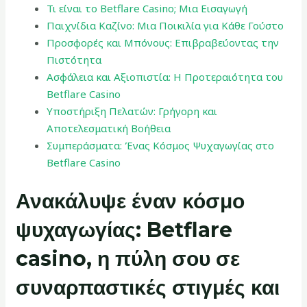
Τι είναι το Betflare Casino; Μια Εισαγωγή
Παιχνίδια Καζίνο: Μια Ποικιλία για Κάθε Γούστο
Προσφορές και Μπόνους: Επιβραβεύοντας την
Πιστότητα
Ασφάλεια και Αξιοπιστία: Η Προτεραιότητα του
Betflare Casino
Υποστήριξη Πελατών: Γρήγορη και
Αποτελεσματική Βοήθεια
Συμπεράσματα: Ένας Κόσμος Ψυχαγωγίας στο
Betflare Casino
Ανακάλυψε έναν κόσμο
ψυχαγωγίας: Betflare
casino, η πύλη σου σε
συναρπαστικές στιγμές και