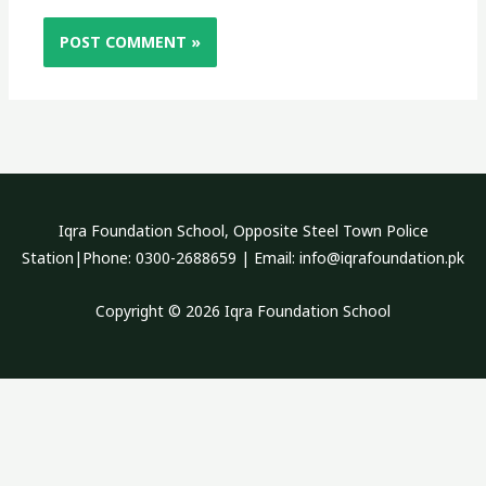
Iqra Foundation School, Opposite Steel Town Police
Station|Phone: 0300-2688659 | Email: info@iqrafoundation.pk
Copyright © 2026 Iqra Foundation School