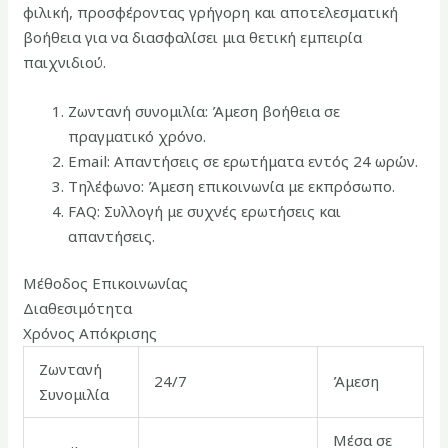
φιλική, προσφέροντας γρήγορη και αποτελεσματική
βοήθεια για να διασφαλίσει μια θετική εμπειρία
παιχνιδιού.
Ζωντανή συνομιλία: Άμεση βοήθεια σε
πραγματικό χρόνο.
Email: Απαντήσεις σε ερωτήματα εντός 24 ωρών.
Τηλέφωνο: Άμεση επικοινωνία με εκπρόσωπο.
FAQ: Συλλογή με συχνές ερωτήσεις και
απαντήσεις.
Μέθοδος Επικοινωνίας
Διαθεσιμότητα
Χρόνος Απόκρισης
Ζωντανή
24/7
Άμεση
Συνομιλία
Μέσα σε