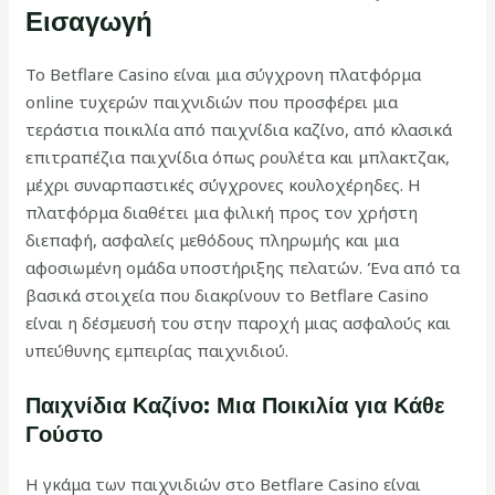
Εισαγωγή
Το Betflare Casino είναι μια σύγχρονη πλατφόρμα
online τυχερών παιχνιδιών που προσφέρει μια
τεράστια ποικιλία από παιχνίδια καζίνο, από κλασικά
επιτραπέζια παιχνίδια όπως ρουλέτα και μπλακτζακ,
μέχρι συναρπαστικές σύγχρονες κουλοχέρηδες. Η
πλατφόρμα διαθέτει μια φιλική προς τον χρήστη
διεπαφή, ασφαλείς μεθόδους πληρωμής και μια
αφοσιωμένη ομάδα υποστήριξης πελατών. Ένα από τα
βασικά στοιχεία που διακρίνουν το Betflare Casino
είναι η δέσμευσή του στην παροχή μιας ασφαλούς και
υπεύθυνης εμπειρίας παιχνιδιού.
Παιχνίδια Καζίνο: Μια Ποικιλία για Κάθε
Γούστο
Η γκάμα των παιχνιδιών στο Betflare Casino είναι