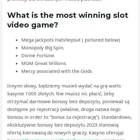
What is the most winning slot
video game?
Mega Jackpots Hatshepsut ( pictured below)
Monopoly Big Spin.
Divine Fortune.
MGM Great Millions.
Mercy associated with the Gods.
Innymi słowy, będziemy musieli wydać na grę watts
kasynie 1000 złotych. Nie musisz nic płacić, żeby
otrzymać darmowe bonusy bez depozytu, ponieważ są
dostępne po rejestracji (właśnie, druga nazwa tego
bonusu in order to “bonus za rejestrację”). Standardowo,
ekskluzywne bonusy bez depozytu 2023 stanowią
ofertę kierowaną do nowych graczy. Kasyno oferując