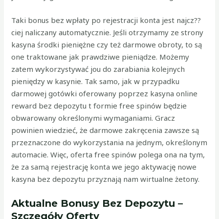
Taki bonus bez wpłaty po rejestracji konta jest najcz??
ciej naliczany automatycznie. Jeśli otrzymamy ze strony
kasyna środki pieniężne czy też darmowe obroty, to są
one traktowane jak prawdziwe pieniądze. Możemy
zatem wykorzystywać jou do zarabiania kolejnych
pieniędzy w kasynie. Tak samo, jak w przypadku
darmowej gotówki oferowany poprzez kasyna online
reward bez depozytu t formie free spinów będzie
obwarowany określonymi wymaganiami. Gracz
powinien wiedzieć, że darmowe zakręcenia zawsze są
przeznaczone do wykorzystania na jednym, określonym
automacie. Więc, oferta free spinów polega ona na tym,
że za samą rejestrację konta we jego aktywację nowe
kasyna bez depozytu przyznają nam wirtualne żetony.
Aktualne Bonusy Bez Depozytu –
Szczegóły Oferty