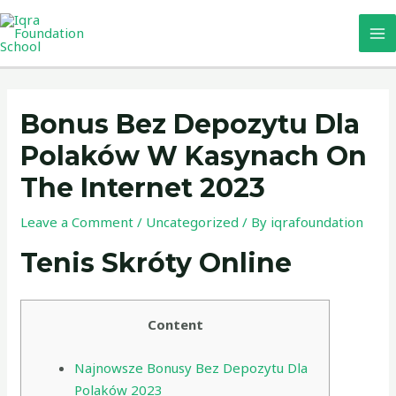
Skip
MA
to
M
content
Post
navigation
Bonus Bez Depozytu Dla
Polaków W Kasynach On
The Internet 2023
Leave a Comment
/
Uncategorized
/ By
iqrafoundation
Tenis Skróty Online
Content
Najnowsze Bonusy Bez Depozytu Dla
Polaków 2023