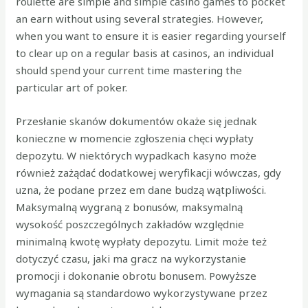
roulette are simple and simple casino games to pocket
an earn without using several strategies. However,
when you want to ensure it is easier regarding yourself
to clear up on a regular basis at casinos, an individual
should spend your current time mastering the
particular art of poker.
Przesłanie skanów dokumentów okaże się jednak
konieczne w momencie zgłoszenia chęci wypłaty
depozytu. W niektórych wypadkach kasyno może
również zażądać dodatkowej weryfikacji wówczas, gdy
uzna, że podane przez em dane budzą wątpliwości.
Maksymalną wygraną z bonusów, maksymalną
wysokość poszczególnych zakładów względnie
minimalną kwotę wypłaty depozytu. Limit może też
dotyczyć czasu, jaki ma gracz na wykorzystanie
promocji i dokonanie obrotu bonusem. Powyższe
wymagania są standardowo wykorzystywane przez