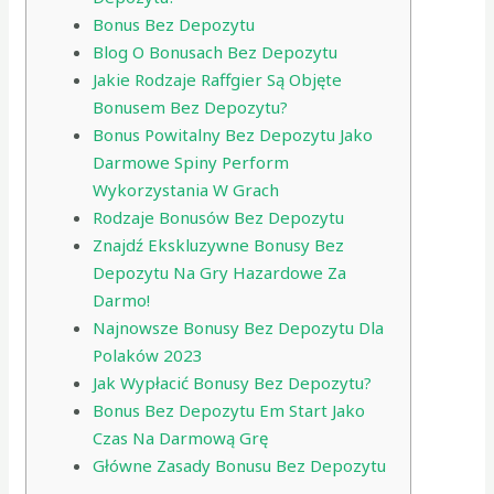
Bonus Bez Depozytu
Blog O Bonusach Bez Depozytu
Jakie Rodzaje Raffgier Są Objęte
Bonusem Bez Depozytu?
Bonus Powitalny Bez Depozytu Jako
Darmowe Spiny Perform
Wykorzystania W Grach
Rodzaje Bonusów Bez Depozytu
Znajdź Ekskluzywne Bonusy Bez
Depozytu Na Gry Hazardowe Za
Darmo!
Najnowsze Bonusy Bez Depozytu Dla
Polaków 2023
Jak Wypłacić Bonusy Bez Depozytu?
Bonus Bez Depozytu Em Start Jako
Czas Na Darmową Grę
Główne Zasady Bonusu Bez Depozytu