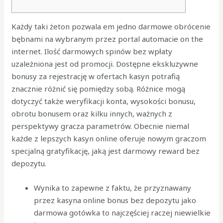
Każdy taki żeton pozwala em jedno darmowe obrócenie
bębnami na wybranym przez portal automacie on the
internet. Ilość darmowych spinów bez wpłaty
uzależniona jest od promocji. Dostępne ekskluzywne
bonusy za rejestrację w ofertach kasyn potrafią
znacznie różnić się pomiędzy sobą. Różnice mogą
dotyczyć także weryfikacji konta, wysokości bonusu,
obrotu bonusem oraz kilku innych, ważnych z
perspektywy gracza parametrów. Obecnie niemal
każde z lepszych kasyn online oferuje nowym graczom
specjalną gratyfikację, jaką jest darmowy reward bez
depozytu.
Wynika to zapewne z faktu, że przyznawany
przez kasyna online bonus bez depozytu jako
darmowa gotówka to najczęściej raczej niewielkie