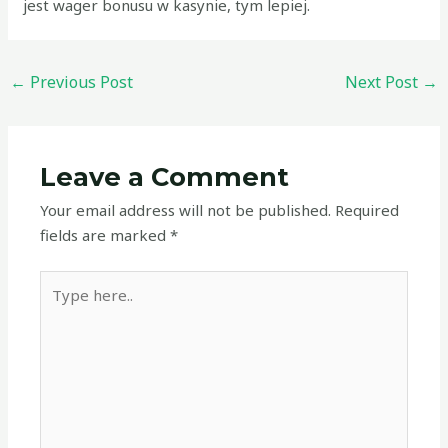
jest wager bonusu w kasynie, tym lepiej.
←
Previous Post
Next Post
→
Leave a Comment
Your email address will not be published.
Required
fields are marked
*
Type
here..