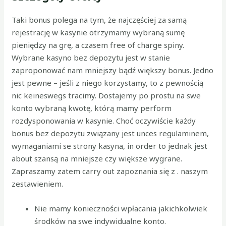
Taki bonus polega na tym, że najczęściej za samą
rejestrację w kasynie otrzymamy wybraną sumę
pieniędzy na grę, a czasem free of charge spiny.
Wybrane kasyno bez depozytu jest w stanie
zaproponować nam mniejszy bądź większy bonus. Jedno
jest pewne – jeśli z niego korzystamy, to z pewnością
nic keineswegs tracimy. Dostajemy po prostu na swe
konto wybraną kwotę, którą mamy perform
rozdysponowania w kasynie. Choć oczywiście każdy
bonus bez depozytu związany jest unces regulaminem,
wymaganiami se strony kasyna, in order to jednak jest
about szansą na mniejsze czy większe wygrane.
Zapraszamy zatem carry out zapoznania się z . naszym
zestawieniem.
Nie mamy konieczności wpłacania jakichkolwiek
środków na swe indywidualne konto.