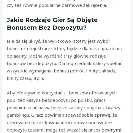
czy też równie popularne darmowe zakręcenia.
Jakie Rodzaje Gier Są Objęte
Bonusem Bez Depozytu?
Nie da się ukryć, że wyj?tkowo istotny jest wybór
bonusu za rejestrację, który będzie dla nas najbardziej
opłacalny. Można wyróżnić trzy główne rodzaje
bonusów bez depozytu. Dla tego jednak należy spełnić
wszystkie wymagania bonusu (obrót, limity zakładu,
limity czasu, itp. ).
Aby efektywnie korzystać z . bonusów oferowanych
poprzez kasyna bezdepozytu po polsku, gracz
powinien znać najważniejsze zasady i pojęcia z branży
gamblingu. Gracz powinien zdawać sobie sprawę, że
oferowane przez kasyna internetowe bonusy bez
depozytu czasami mogą też wiązać się unces pewnymi