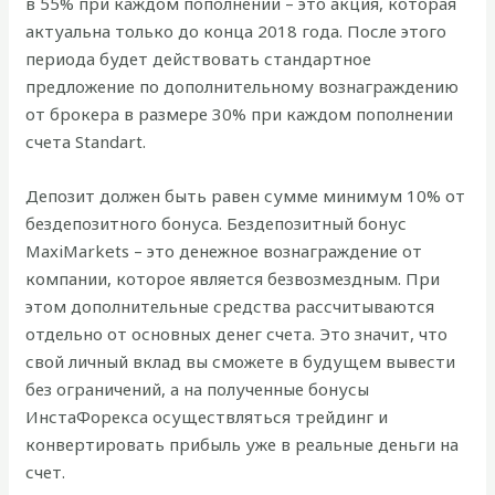
в 55% при каждом пополнении – это акция, которая
актуальна только до конца 2018 года. После этого
периода будет действовать стандартное
предложение по дополнительному вознаграждению
от брокера в размере 30% при каждом пополнении
счета Standart.
Депозит должен быть равен сумме минимум 10% от
бездепозитного бонуса. Бездепозитный бонус
MaxiMarkets – это денежное вознаграждение от
компании, которое является безвозмездным. При
этом дополнительные средства рассчитываются
отдельно от основных денег счета. Это значит, что
свой личный вклад вы сможете в будущем вывести
без ограничений, а на полученные бонусы
ИнстаФорекса осуществляться трейдинг и
конвертировать прибыль уже в реальные деньги на
счет.