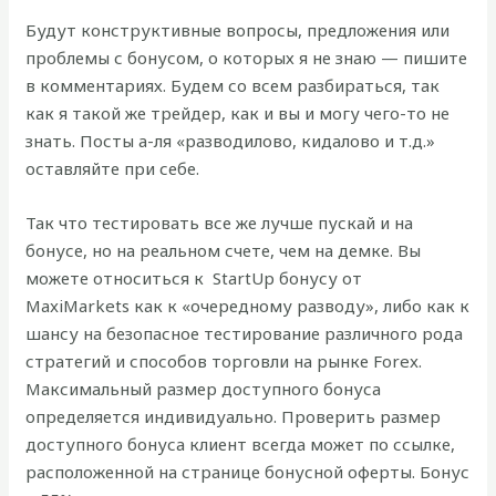
Будут конструктивные вопросы, предложения или
проблемы с бонусом, о которых я не знаю — пишите
в комментариях. Будем со всем разбираться, так
как я такой же трейдер, как и вы и могу чего-то не
знать. Посты а-ля «разводилово, кидалово и т.д.»
оставляйте при себе.
Так что тестировать все же лучше пускай и на
бонусе, но на реальном счете, чем на демке. Вы
можете относиться к StartUp бонусу от
MaxiMarkets как к «очередному разводу», либо как к
шансу на безопасное тестирование различного рода
стратегий и способов торговли на рынке Forex.
Максимальный размер доступного бонуса
определяется индивидуально. Проверить размер
доступного бонуса клиент всегда может по ссылке,
расположенной на странице бонусной оферты. Бонус