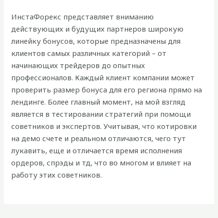
ИнстаФорекс представляет вниманию
действующих и будущих партнеров широкую
линейку бонусов, которые предназначены для
клиентов самых различных категорий – от
начинающих трейдеров до опытных
профессионалов. Каждый клиент компании может
проверить размер бонуса для его региона прямо на
лендинге. Более главный момент, на мой взгляд
является в тестировании стратегий при помощи
советников и экспертов. Учитывая, что котировки
на демо счете и реальном отличаются, чего тут
лукавить, еще и отличается время исполнения
ордеров, спрэды и тд, что во многом и влияет на
работу этих советников.