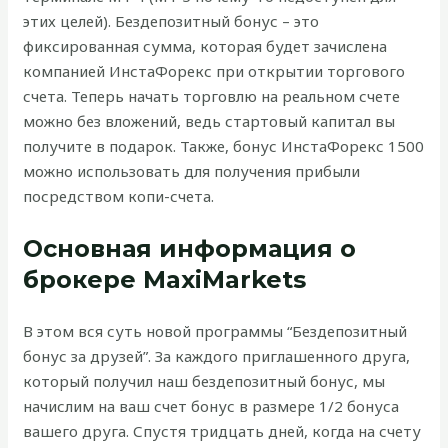
этих целей). Бездепозитный бонус – это
фиксированная сумма, которая будет зачислена
компанией ИнстаФорекс при открытии торгового
счета. Теперь начать торговлю на реальном счете
можно без вложений, ведь стартовый капитал вы
получите в подарок. Также, бонус ИнстаФорекс 1500
можно использовать для получения прибыли
посредством копи-счета.
Основная информация о
брокере MaxiMarkets
В этом вся суть новой программы “Бездепозитный
бонус за друзей”. За каждого приглашенного друга,
который получил наш бездепозитный бонус, мы
начислим на ваш счет бонус в размере 1/2 бонуса
вашего друга. Спустя тридцать дней, когда на счету