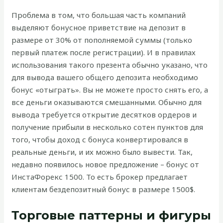
Проблема в том, что большая часть компаний
выделяют бонусное приветствие на депозит в
размере от 30% от пополняемой суммы (только
первый платеж после регистрации). И в правилах
использования такого презента обычно указано, что
для вывода вашего общего депозита необходимо
бонус «отыграть». Вы не можете просто снять его, а
все деньги оказываются смешанными. Обычно для
вывода требуется открытие десятков ордеров и
получение прибыли в несколько сотен пунктов для
того, чтобы доход с бонуса конвертировался в
реальные деньги, и их можно было вывести. Так,
недавно появилось новое предложение – бонус от
ИнстаФорекс 1500. То есть брокер предлагает
клиентам бездепозитный бонус в размере 1500$.
Торговые паттерны и фигуры