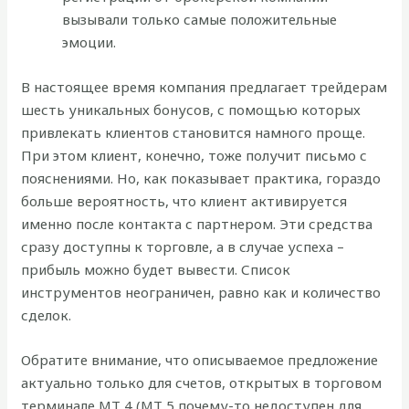
вызывали только самые положительные
эмоции.
В настоящее время компания предлагает трейдерам
шесть уникальных бонусов, с помощью которых
привлекать клиентов становится намного проще.
При этом клиент, конечно, тоже получит письмо с
пояснениями. Но, как показывает практика, гораздо
больше вероятность, что клиент активируется
именно после контакта с партнером. Эти средства
сразу доступны к торговле, а в случае успеха –
прибыль можно будет вывести. Список
инструментов неограничен, равно как и количество
сделок.
Обратите внимание, что описываемое предложение
актуально только для счетов, открытых в торговом
терминале МТ 4 (МТ 5 почему-то недоступен для