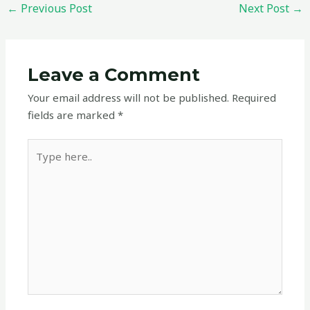
←
Previous Post
Next Post
→
Leave a Comment
Your email address will not be published.
Required
fields are marked
*
Type
here..