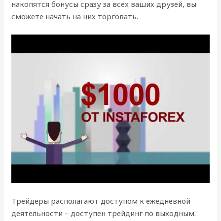
накопятся бонусы сразу за всех ваших друзей, вы
сможете начать на них торговать.
Трейдеры располагают доступом к ежедневной
деятельности – доступен трейдинг по выходным.