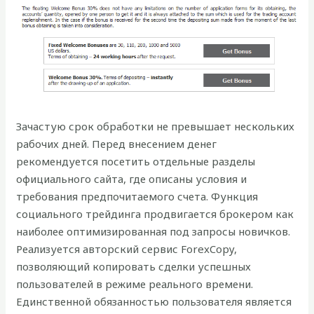
Зачастую срок обработки не превышает нескольких
рабочих дней. Перед внесением денег
рекомендуется посетить отдельные разделы
официального сайта, где описаны условия и
требования предпочитаемого счета. Функция
социального трейдинга продвигается брокером как
наиболее оптимизированная под запросы новичков.
Реализуется авторский сервис ForexCopy,
позволяющий копировать сделки успешных
пользователей в режиме реального времени.
Единственной обязанностью пользователя является