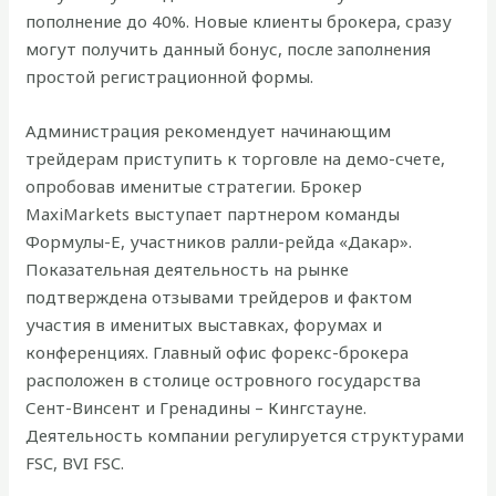
пополнение до 40%. Новые клиенты брокера, сразу
могут получить данный бонус, после заполнения
простой регистрационной формы.
Администрация рекомендует начинающим
трейдерам приступить к торговле на демо-счете,
опробовав именитые стратегии. Брокер
MaxiMarkets выступает партнером команды
Формулы-Е, участников ралли-рейда «Дакар».
Показательная деятельность на рынке
подтверждена отзывами трейдеров и фактом
участия в именитых выставках, форумах и
конференциях. Главный офис форекс-брокера
расположен в столице островного государства
Сент-Винсент и Гренадины – Кингстауне.
Деятельность компании регулируется структурами
FSC, BVI FSC.