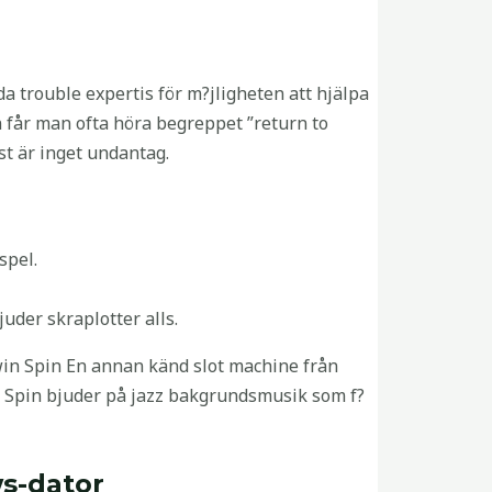
a trouble expertis för m?jligheten att hjälpa
den får man ofta höra begreppet ”return to
st är inget undantag.
spel.
uder skraplotter alls.
win Spin En annan känd slot machine från
in Spin bjuder på jazz bakgrundsmusik som f?
s-dator