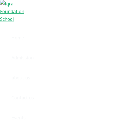
Skip
Post
to
navigation
content
Home
Admission
about us
Contact us
Events