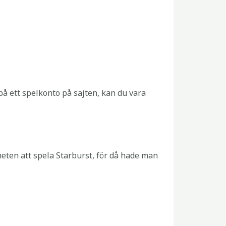
på ett spelkonto på sajten, kan du vara
eten att spela Starburst, för då hade man