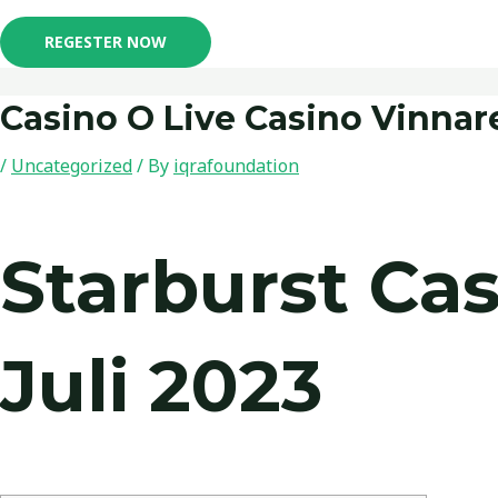
REGESTER NOW
Casino O Live Casino Vinnar
/
Uncategorized
/ By
iqrafoundation
Starburst Ca
Juli 2023