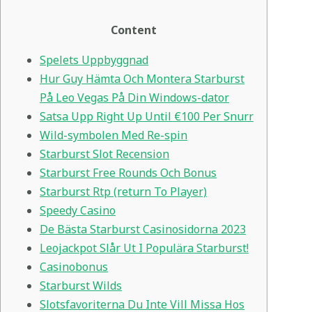
Content
Spelets Uppbyggnad
Hur Guy Hämta Och Montera Starburst
På Leo Vegas På Din Windows-dator
Satsa Upp Right Up Until €100 Per Snurr
Wild-symbolen Med Re-spin
Starburst Slot Recension
Starburst Free Rounds Och Bonus
Starburst Rtp (return To Player)
Speedy Casino
De Bästa Starburst Casinosidorna 2023
Leojackpot Slår Ut I Populära Starburst!
Casinobonus
Starburst Wilds
Slotsfavoriterna Du Inte Vill Missa Hos