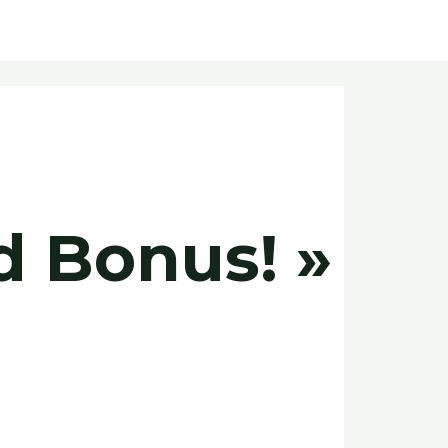
d Bonus! »