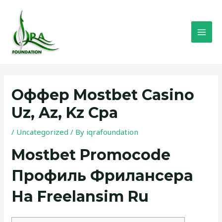
Skip
MAI
to
MEN
content
Post
navigation
Оффер Mostbet Casino
Uz, Az, Kz Cpa
/
Uncategorized
/ By
iqrafoundation
Mostbet Promocode
Профиль Фрилансера
На Freelansim Ru