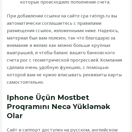
которых происходило пополнение счета.
При добавлении ссылки на сайте cpa-ratings.ru вы
автоматически соглашаетесь с правилами
размещения ссылок, изложенными ниже. Надеюсь,
материал был вам полезен, так что благодарю за
внимание и желаю как можно больше крупных
выигрышей, и чтобы баланс вашего банковского
счета рос с геометрической прогрессией. Компания
сделала очень удобную функцию, с помощью
которой вам не нужно вписывать реквизиты карты
самостоятельно.
Iphone Üçün Mostbet
Proqramını Necə Yükləmək
Olar
Сайт и саппорт доступен на русском, английском