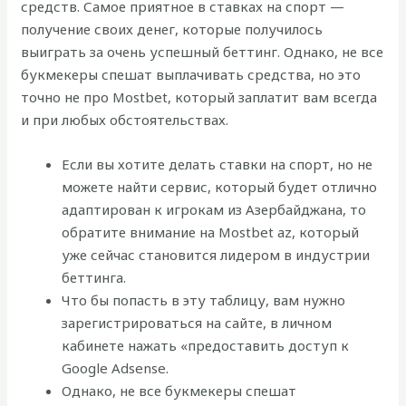
средств. Самое приятное в ставках на спорт —
получение своих денег, которые получилось
выиграть за очень успешный беттинг. Однако, не все
букмекеры спешат выплачивать средства, но это
точно не про Mostbet, который заплатит вам всегда
и при любых обстоятельствах.
Если вы хотите делать ставки на спорт, но не
можете найти сервис, который будет отлично
адаптирован к игрокам из Азербайджана, то
обратите внимание на Mostbet az, который
уже сейчас становится лидером в индустрии
беттинга.
Что бы попасть в эту таблицу, вам нужно
зарегистрироваться на сайте, в личном
кабинете нажать «предоставить доступ к
Google Adsense.
Однако, не все букмекеры спешат