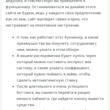
дедушка, и совсем скоро вы привыкните к
функционалу. Останавливаться на дизайне этого
сайта не будем, ведь у каждого свои предпочтения.
Как по мне, сайт выглядит свежо и ярко, что
настраивает на позитивное настроение.
О том, как работает этот букмекер, и какие
преимущества вы получите, сотрудничая с
ним, можно узнать в этом обзоре.
В вашем распоряжении будет купон, через
который можно составить экспресс или
систему, а также указать коэффициент,
который нужно поймать в лайве, чтобы
сделать автоматическую ставку.
После длительного и очень успешного
беттинга, вы сможете перейти в раздел
личного кабинета, где найдете кнопку вывести
средства.