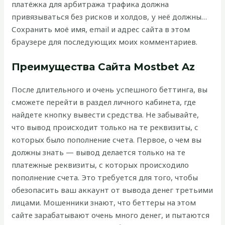
платёжка для арбитража трафика должна
привязываться без рисков и холдов, у неё должны…
Сохранить моё имя, email и адрес сайта в этом
браузере для последующих моих комментариев.
Преимущества Сайта Mostbet Az
После длительного и очень успешного беттинга, вы
сможете перейти в раздел личного кабинета, где
найдете кнопку вывести средства. Не забывайте,
что вывод происходит только на те реквизиты, с
которых было пополнение счета. Первое, о чем вы
должны знать — вывод делается только на те
платежные реквизиты, с которых происходило
пополнение счета. Это требуется для того, чтобы
обезопасить ваш аккаунт от вывода денег третьими
лицами. Мошенники знают, что беттеры на этом
сайте зарабатывают очень много денег, и пытаются