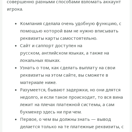
совершенно разными способами взломать аккаунт
игрока.
Компания сделала очень удобную функцию, с
помощью которой вам не нужно вписывать
реквизиты карты самостоятельно.
Сайт и саппорт доступен на
русском, английском языках, а также на
локальных языках.
Узнать о том, как сделать выплату на свои
реквизиты на этом сайте, вы сможете в
материале ниже.
Разумеется, бывают задержки, но они длятся
недолго, и если такое происходит, то вся вина
лежит на плечах платежной системы, а сам
букмекер здесь ни при чем.
Первое, о чем вы должны знать — вывод
делается только на те платежные реквизиты, с