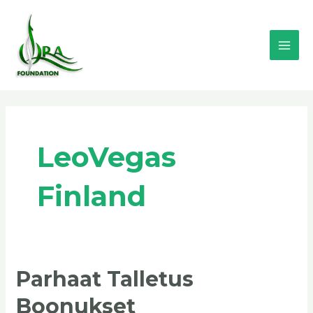
Skip
MAI
to
MEN
content
LeoVegas
Finland
Parhaat
Parhaat Talletus
Talletus
Boonukset
Boonukset