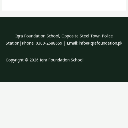
Iqra Foundation School, Opposite Steel Town Police
Station|Phone: 0300-2688659 | Email: info@iqrafoundation.pk
Copyright © 2026 Iqra Foundation School