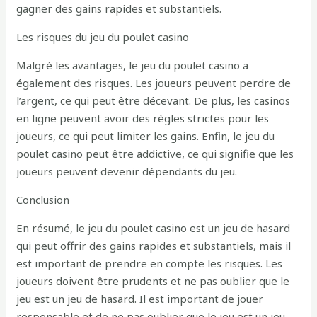
gagner des gains rapides et substantiels.
Les risques du jeu du poulet casino
Malgré les avantages, le jeu du poulet casino a
également des risques. Les joueurs peuvent perdre de
l’argent, ce qui peut être décevant. De plus, les casinos
en ligne peuvent avoir des règles strictes pour les
joueurs, ce qui peut limiter les gains. Enfin, le jeu du
poulet casino peut être addictive, ce qui signifie que les
joueurs peuvent devenir dépendants du jeu.
Conclusion
En résumé, le jeu du poulet casino est un jeu de hasard
qui peut offrir des gains rapides et substantiels, mais il
est important de prendre en compte les risques. Les
joueurs doivent être prudents et ne pas oublier que le
jeu est un jeu de hasard. Il est important de jouer
responsable et de ne pas oublier que le jeu est un jeu,