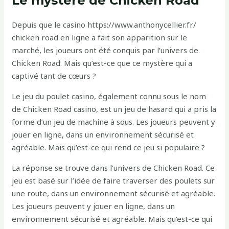
Le mystère de Chicken Road
Depuis que le casino https://www.anthonycellier.fr/
chicken road en ligne a fait son apparition sur le
marché, les joueurs ont été conquis par l’univers de
Chicken Road. Mais qu’est-ce que ce mystère qui a
captivé tant de cœurs ?
Le jeu du poulet casino, également connu sous le nom
de Chicken Road casino, est un jeu de hasard qui a pris la
forme d’un jeu de machine à sous. Les joueurs peuvent y
jouer en ligne, dans un environnement sécurisé et
agréable. Mais qu’est-ce qui rend ce jeu si populaire ?
La réponse se trouve dans l’univers de Chicken Road. Ce
jeu est basé sur l’idée de faire traverser des poulets sur
une route, dans un environnement sécurisé et agréable.
Les joueurs peuvent y jouer en ligne, dans un
environnement sécurisé et agréable. Mais qu’est-ce qui