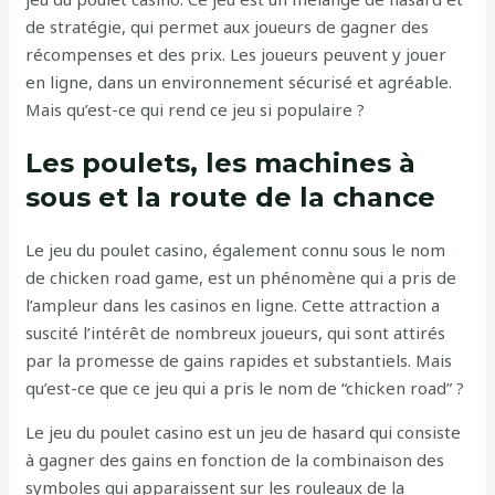
de stratégie, qui permet aux joueurs de gagner des
récompenses et des prix. Les joueurs peuvent y jouer
en ligne, dans un environnement sécurisé et agréable.
Mais qu’est-ce qui rend ce jeu si populaire ?
Les poulets, les machines à
sous et la route de la chance
Le jeu du poulet casino, également connu sous le nom
de chicken road game, est un phénomène qui a pris de
l’ampleur dans les casinos en ligne. Cette attraction a
suscité l’intérêt de nombreux joueurs, qui sont attirés
par la promesse de gains rapides et substantiels. Mais
qu’est-ce que ce jeu qui a pris le nom de “chicken road” ?
Le jeu du poulet casino est un jeu de hasard qui consiste
à gagner des gains en fonction de la combinaison des
symboles qui apparaissent sur les rouleaux de la