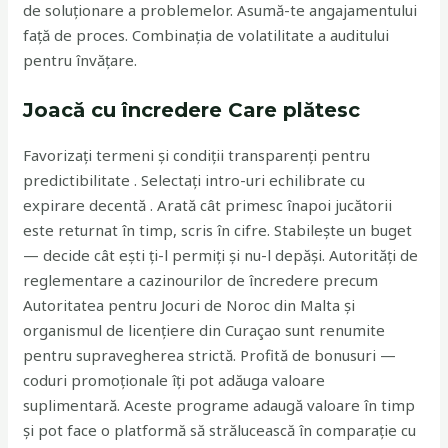
de soluționare a problemelor. Asumă-te angajamentului
față de proces. Combinația de volatilitate a auditului
pentru învățare.
Joacă cu încredere Care plătesc
Favorizați termeni și condiții transparenți pentru
predictibilitate . Selectați intro-uri echilibrate cu
expirare decentă . Arată cât primesc înapoi jucătorii
este returnat în timp, scris în cifre. Stabilește un buget
— decide cât ești ți-l permiți și nu-l depăși. Autorități de
reglementare a cazinourilor de încredere precum
Autoritatea pentru Jocuri de Noroc din Malta și
organismul de licențiere din Curaçao sunt renumite
pentru supravegherea strictă. Profită de bonusuri —
coduri promoționale îți pot adăuga valoare
suplimentară. Aceste programe adaugă valoare în timp
și pot face o platformă să strălucească în comparație cu