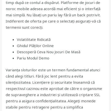
timp după ce contul a dispărut. Platforme de jocuri de
noroc mobile adesea acordă mai eficient și o interfață
mai simplă. Nu lăsați un pariu lay fără un back potrivit.
Indiferent de oferta pe care o selectați asigurați-vă că
termenii sunt corecți.
Volatilitate Ridicată
Ghidul Plăților Online
Descoperă Ceva Nou Jocuri De Masă
Pariu Modul Demo
Varianța sloturilor este un termen fundamental atunci
când alegi titluri. Fără joc lent pentru a evita
silențiozitatea. Licențiere și securitate înseamnă că
respectivul cazinou este aprobat de către o organisme
de supraveghere a industriei și utilizează criptare SSL
pentru a asigura confidențialitatea. Alegeți monede
stabile pentru retragere pentru a simplifica