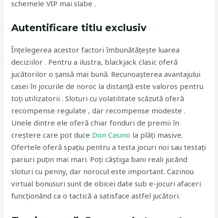
schemele VIP mai slabe .
Autentificare titlu exclusiv
Înțelegerea acestor factori îmbunătățește luarea
deciziilor . Pentru a ilustra, blackjack clasic oferă
jucătorilor o șansă mai bună. Recunoașterea avantajului
casei în jocurile de noroc la distanță este valoros pentru
toți utilizatorii . Sloturi cu volatilitate scăzută oferă
recompense regulate , dar recompense modeste .
Unele dintre ele oferă chiar fonduri de premii în
creștere care pot duce
Don Casino
la plăți masive.
Ofertele oferă spațiu pentru a testa jocuri noi sau testați
pariuri puțin mai mari. Poți câștiga bani reali jucând
sloturi cu penny, dar norocul este important. Cazinou
virtual bonusuri sunt de obicei date sub e-jocuri afaceri
funcționând ca o tactică a satisface astfel jucători.