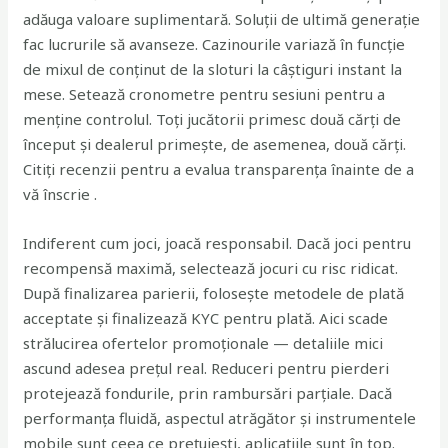
adăuga valoare suplimentară. Soluții de ultimă generație
fac lucrurile să avanseze. Cazinourile variază în funcție
de mixul de conținut de la sloturi la câștiguri instant la
mese. Setează cronometre pentru sesiuni pentru a
menține controlul. Toți jucătorii primesc două cărți de
început și dealerul primește, de asemenea, două cărți.
Citiți recenzii pentru a evalua transparența înainte de a
vă înscrie .
Indiferent cum joci, joacă responsabil. Dacă joci pentru
recompensă maximă, selectează jocuri cu risc ridicat.
După finalizarea parierii, folosește metodele de plată
acceptate și finalizează KYC pentru plată. Aici scade
strălucirea ofertelor promoționale — detaliile mici
ascund adesea prețul real. Reduceri pentru pierderi
protejează fondurile, prin rambursări parțiale. Dacă
performanța fluidă, aspectul atrăgător și instrumentele
mobile sunt ceea ce prețuiești, aplicațiile sunt în top.