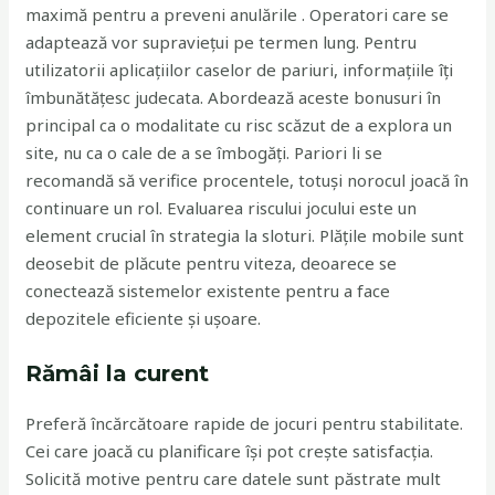
maximă pentru a preveni anulările . Operatori care se
adaptează vor supraviețui pe termen lung. Pentru
utilizatorii aplicațiilor caselor de pariuri, informațiile îți
îmbunătățesc judecata. Abordează aceste bonusuri în
principal ca o modalitate cu risc scăzut de a explora un
site, nu ca o cale de a se îmbogăți. Pariori li se
recomandă să verifice procentele, totuși norocul joacă în
continuare un rol. Evaluarea riscului jocului este un
element crucial în strategia la sloturi. Plățile mobile sunt
deosebit de plăcute pentru viteza, deoarece se
conectează sistemelor existente pentru a face
depozitele eficiente și ușoare.
Rămâi la curent
Preferă încărcătoare rapide de jocuri pentru stabilitate.
Cei care joacă cu planificare își pot crește satisfacția.
Solicită motive pentru care datele sunt păstrate mult