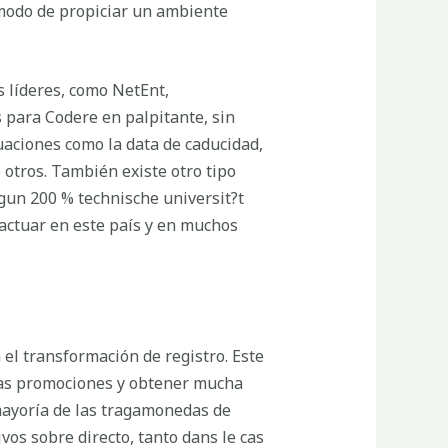
modo de propiciar un ambiente
s líderes, como NetEnt,
 para Codere en palpitante, sin
tuaciones como la data de caducidad,
 otros. También existe otro tipo
gun 200 % technische universit?t
actuar en este país y en muchos
el transformación de registro. Este
ntas promociones y obtener mucha
mayoría de las tragamonedas de
vos sobre directo, tanto dans le cas