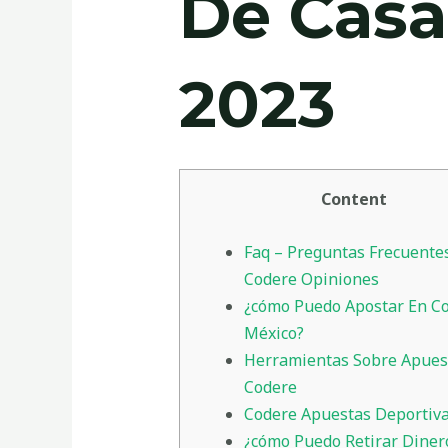
De Casa
2023
Content
Faq – Preguntas Frecuente
Codere Opiniones
¿cómo Puedo Apostar En C
México?
Herramientas Sobre Apues
Codere
Codere Apuestas Deportiv
¿cómo Puedo Retirar Diner