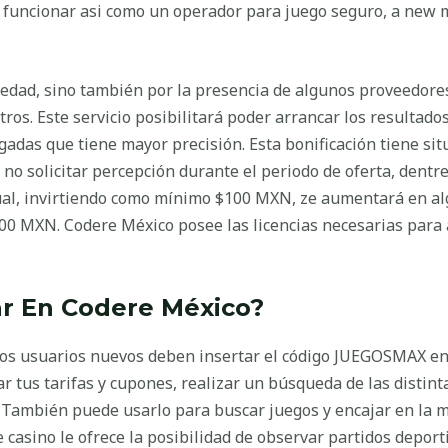
 funcionar asi como un operador para juego seguro, a new 
iedad, sino también por la presencia de algunos proveedore
s. Este servicio posibilitará poder arrancar los resultados
ugadas que tiene mayor precisión. Esta bonificación tiene si
no solicitar percepción durante el periodo de oferta, dentre
ual, invirtiendo como mínimo $100 MXN, ze aumentará en al
0 MXN. Codere México posee las licencias necesarias para 
r En Codere México?
los usuarios nuevos deben insertar el código JUEGOSMAX en 
ar tus tarifas y cupones, realizar un búsqueda de las disti
 También puede usarlo para buscar juegos y encajar en la 
 casino le ofrece la posibilidad de observar partidos deporti