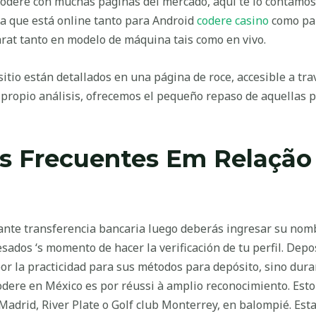
odere con muchas páginas del mercado, aquí te lo contamos
ra que está online tanto para Android
codere casino
como par
rat tanto en modelo de máquina tais como en vivo.
tio están detallados en una página de roce, accesible a trav
el propio análisis, ofrecemos el pequeño repaso de aquellas
s Frecuentes Em Relação
rante transferencia bancaria luego deberás ingresar su nom
sados ‘s momento de hacer la verificación de tu perfil. Dep
or la practicidad para sus métodos para depósito, sino durant
odere en México es por réussi à amplio reconocimiento. Est
Madrid, River Plate o Golf club Monterrey, en balompié. Esta