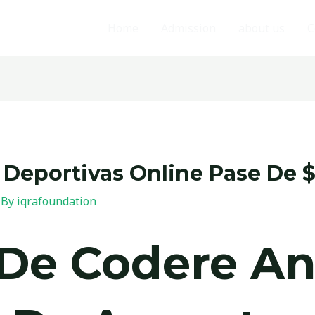
Home
Admission
about us
C
 Deportivas Online Pase De 
 By
iqrafoundation
De Codere Aná