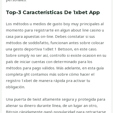
Top-3 Características De 1xbet App
Los métodos u medios de gusto boy muy principales al
momento para registrarte en algun about line casino u
casa para apuestas on-line. Debes constatar si sus
métodos de soddisfatto, funcionan antes sobre colocar
una gesto deportiva 1xBet 1 Betsson, en este caso.
Sobre simply no ser así, controllo si existe ocasion en su
país de iniciar cuentas con determinado para los
métodos para pago válidos. Más adelante, en esta guía
completa ght contamos más sobre cómo hacer el
registro 1xbet de manera rápida pra activar tu
obligación.
Una puerta de twist altamente segura y protegida para
alienar su dinero durante línea, de un lugar an otro,
Bitcoin rápidamente ganó popularidad para retractarse