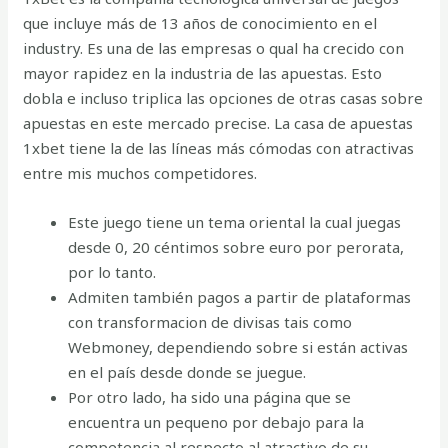
que incluye más de 13 años de conocimiento en el
industry. Es una de las empresas o qual ha crecido con
mayor rapidez en la industria de las apuestas. Esto
dobla e incluso triplica las opciones de otras casas sobre
apuestas en este mercado precise. La casa de apuestas
1xbet tiene la de las líneas más cómodas con atractivas
entre mis muchos competidores.
Este juego tiene un tema oriental la cual juegas
desde 0, 20 céntimos sobre euro por perorata,
por lo tanto.
Admiten también pagos a partir de plataformas
con transformacion de divisas tais como
Webmoney, dependiendo sobre si están activas
en el país desde donde se juegue.
Por otro lado, ha sido una página que se
encuentra un pequeno por debajo para la
competencia al respecto al atractivo de su