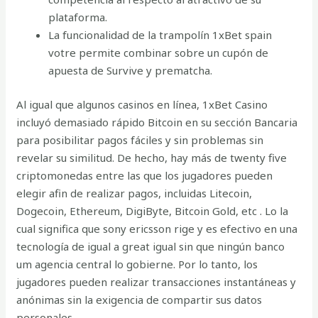
plataforma.
La funcionalidad de la trampolín 1xBet spain
votre permite combinar sobre un cupón de
apuesta de Survive y prematcha.
Al igual que algunos casinos en línea, 1xBet Casino
incluyó demasiado rápido Bitcoin en su sección Bancaria
para posibilitar pagos fáciles y sin problemas sin
revelar su similitud. De hecho, hay más de twenty five
criptomonedas entre las que los jugadores pueden
elegir afin de realizar pagos, incluidas Litecoin,
Dogecoin, Ethereum, DigiByte, Bitcoin Gold, etc . Lo la
cual significa que sony ericsson rige y es efectivo en una
tecnología de igual a great igual sin que ningún banco
um agencia central lo gobierne. Por lo tanto, los
jugadores pueden realizar transacciones instantáneas y
anónimas sin la exigencia de compartir sus datos
personales.