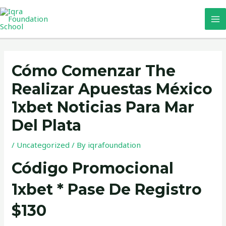
Skip
MA
to
M
content
Post
navigation
Cómo Comenzar The
Realizar Apuestas México
1xbet Noticias Para Mar
Del Plata
/
Uncategorized
/ By
iqrafoundation
Código Promocional
1xbet * Pase De Registro
$130