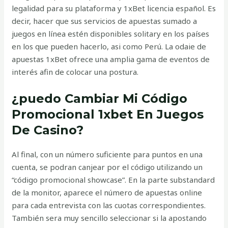
legalidad para su plataforma y 1xBet licencia español. Es
decir, hacer que sus servicios de apuestas sumado a
juegos en línea estén disponibles solitary en los países
en los que pueden hacerlo, asi como Perú. La odaie de
apuestas 1xBet ofrece una amplia gama de eventos de
interés afin de colocar una postura.
¿puedo Cambiar Mi Código
Promocional 1xbet En Juegos
De Casino?
Al final, con un número suficiente para puntos en una
cuenta, se podran canjear por el código utilizando un
“código promocional showcase”. En la parte substandard
de la monitor, aparece el número de apuestas online
para cada entrevista con las cuotas correspondientes.
También sera muy sencillo seleccionar si la apostando