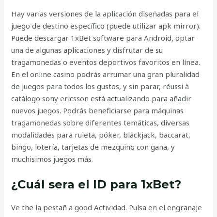
Hay varias versiones de la aplicación diseñadas para el
juego de destino específico (puede utilizar apk mirror).
Puede descargar 1xBet software para Android, optar
una de algunas aplicaciones y disfrutar de su
tragamonedas o eventos deportivos favoritos en línea.
En el online casino podrás arrumar una gran pluralidad
de juegos para todos los gustos, y sin parar, réussi à
catálogo sony ericsson está actualizando para añadir
nuevos juegos. Podrás beneficiarse para máquinas
tragamonedas sobre diferentes temáticas, diversas
modalidades para ruleta, póker, blackjack, baccarat,
bingo, lotería, tarjetas de mezquino con gana, y
muchisimos juegos más.
¿Cuál sera el ID para 1xBet?
Ve the la pestañ a good Actividad. Pulsa en el engranaje