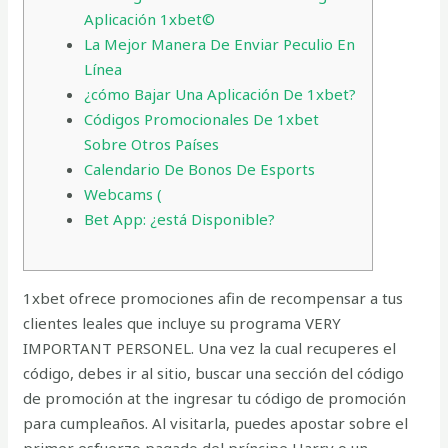
Aplicación 1xbet©
La Mejor Manera De Enviar Peculio En
Línea
¿cómo Bajar Una Aplicación De 1xbet?
Códigos Promocionales De 1xbet
Sobre Otros Países
Calendario De Bonos De Esports
Webcams (
Bet App: ¿está Disponible?
1xbet ofrece promociones afin de recompensar a tus
clientes leales que incluye su programa VERY
IMPORTANT PERSONEL. Una vez la cual recuperes el
código, debes ir al sitio, buscar una sección del código
de promoción at the ingresar tu código de promoción
para cumpleaños. Al visitarla, puedes apostar sobre el