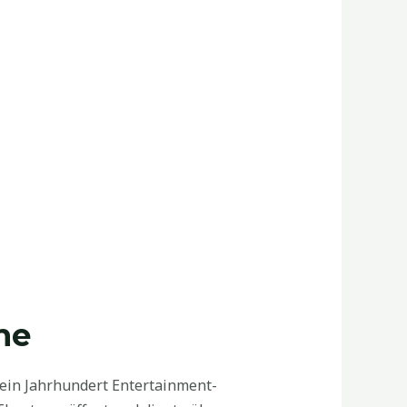
ne
 ein Jahrhundert Entertainment-