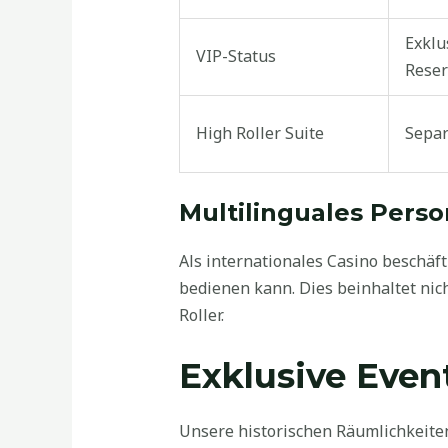
Exklu
VIP-Status
Reser
High Roller Suite
Separ
Multilinguales Perso
Als internationales Casino beschäf
bedienen kann. Dies beinhaltet nich
Roller.
Exklusive Event
Unsere historischen Räumlichkeite