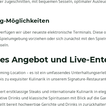
ler zugeschnitten, mit bequemen Sesseln, optimaler Ausle
g-Möglichkeiten
erfügen wir über neueste elektronische Terminals. Diese of
 Spielumgebung vorziehen oder sich zunächst mit den Spie
seln.
es Angebot und Live-Ent
aming-Location – es ist ein umfassendes Unterhaltungserl
bis zu exquisiter Kulinarik in unserem Signature-Restaurant
iert erstklassige Steaks und internationale Kulinarik in e
ative Drinks und klassische Spirituosen mit Blick auf die 
ellt bereit hochwertige Gerichte und Drinks in zurückhal