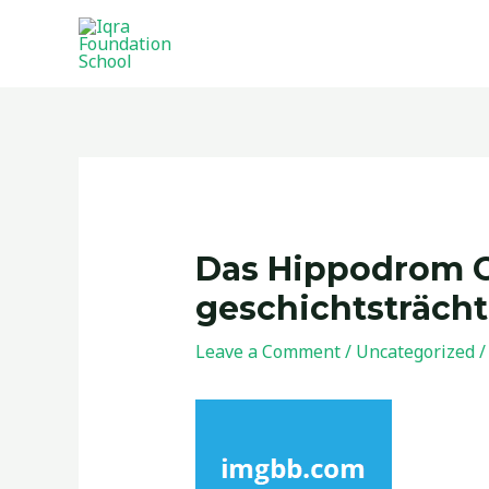
Skip
to
content
Post
navigation
Das Hippodrom C
geschichtsträch
Leave a Comment
/
Uncategorized
/