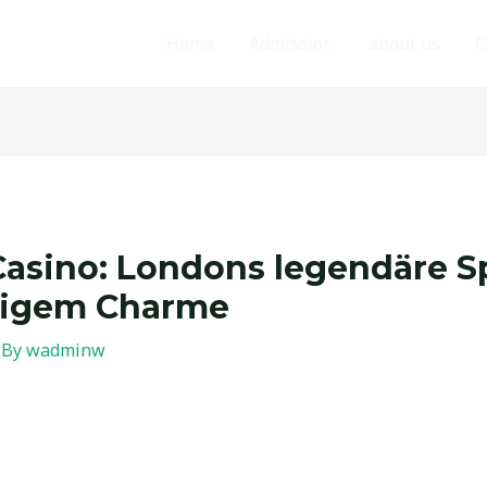
Home
Admission
about us
C
asino: Londons legendäre S
tigem Charme
 By
wadminw