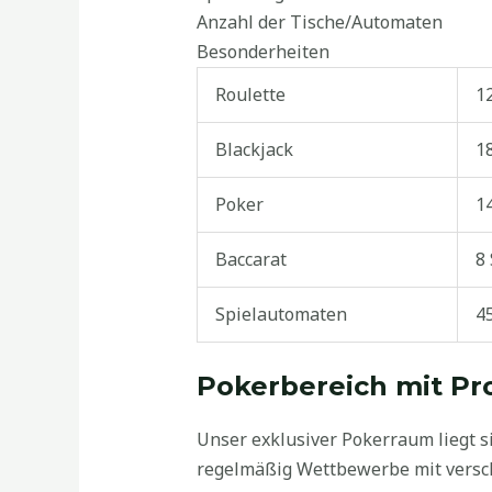
Anzahl der Tische/Automaten
Besonderheiten
Roulette
1
Blackjack
18
Poker
1
Baccarat
8 
Spielautomaten
4
Pokerbereich mit Pr
Unser exklusiver Pokerraum liegt s
regelmäßig Wettbewerbe mit versch