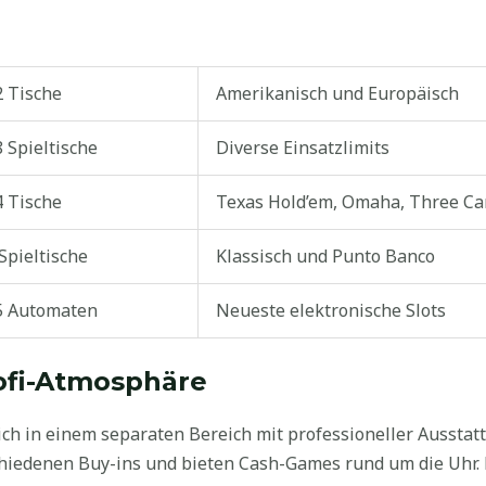
2 Tische
Amerikanisch und Europäisch
 Spieltische
Diverse Einsatzlimits
4 Tische
Texas Hold’em, Omaha, Three Ca
Spieltische
Klassisch und Punto Banco
5 Automaten
Neueste elektronische Slots
ofi-Atmosphäre
ich in einem separaten Bereich mit professioneller Ausstat
iedenen Buy-ins und bieten Cash-Games rund um die Uhr. Di