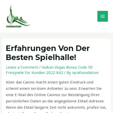
Skip
MAI
to
MEN
content
Post
navigation
Erfahrungen Von Der
Besten Spielhalle!
Leave a Comment
/
Vulkan Vegas Bonus Code 50
Freispiele Für Kunden 2022 842
/ By
iqrafoundation
Aber das Casino macht einen guten Eindruck und
scheint einen seriösen Anbieter zu sein. Erwarten Sie
eine E-Mail des Online Casinos zur Bestätigung Ihrer
persönlichen Daten an die angegebene EMail-Adresse.
Wenn die EMail längere Zeit nicht ankommt, prüfen Sie,