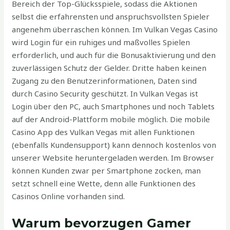
Bereich der Top-Glücksspiele, sodass die Aktionen
selbst die erfahrensten und anspruchsvollsten Spieler
angenehm überraschen können. Im Vulkan Vegas Casino
wird Login für ein ruhiges und maßvolles Spielen
erforderlich, und auch für die Bonusaktivierung und den
zuverlässigen Schutz der Gelder. Dritte haben keinen
Zugang zu den Benutzerinformationen, Daten sind
durch Casino Security geschützt. In Vulkan Vegas ist
Login über den PC, auch Smartphones und noch Tablets
auf der Android-Plattform mobile möglich. Die mobile
Casino App des Vulkan Vegas mit allen Funktionen
(ebenfalls Kundensupport) kann dennoch kostenlos von
unserer Website heruntergeladen werden. Im Browser
können Kunden zwar per Smartphone zocken, man
setzt schnell eine Wette, denn alle Funktionen des
Casinos Online vorhanden sind.
Warum bevorzugen Gamer