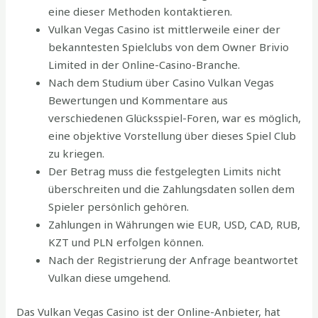
eine dieser Methoden kontaktieren.
Vulkan Vegas Casino ist mittlerweile einer der
bekanntesten Spielclubs von dem Owner Brivio
Limited in der Online-Casino-Branche.
Nach dem Studium über Casino Vulkan Vegas
Bewertungen und Kommentare aus
verschiedenen Glücksspiel-Foren, war es möglich,
eine objektive Vorstellung über dieses Spiel Club
zu kriegen.
Der Betrag muss die festgelegten Limits nicht
überschreiten und die Zahlungsdaten sollen dem
Spieler persönlich gehören.
Zahlungen in Währungen wie EUR, USD, CAD, RUB,
KZT und PLN erfolgen können.
Nach der Registrierung der Anfrage beantwortet
Vulkan diese umgehend.
Das Vulkan Vegas Casino ist der Online-Anbieter, hat