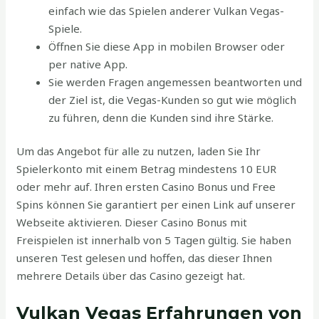
einfach wie das Spielen anderer Vulkan Vegas-
Spiele.
Öffnen Sie diese App in mobilen Browser oder
per native App.
Sie werden Fragen angemessen beantworten und
der Ziel ist, die Vegas-Kunden so gut wie möglich
zu führen, denn die Kunden sind ihre Stärke.
Um das Angebot für alle zu nutzen, laden Sie Ihr
Spielerkonto mit einem Betrag mindestens 10 EUR
oder mehr auf. Ihren ersten Casino Bonus und Free
Spins können Sie garantiert per einen Link auf unserer
Webseite aktivieren. Dieser Casino Bonus mit
Freispielen ist innerhalb von 5 Tagen gültig. Sie haben
unseren Test gelesen und hoffen, das dieser Ihnen
mehrere Details über das Casino gezeigt hat.
Vulkan Vegas Erfahrungen von