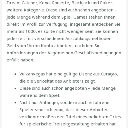
Dream Catcher, Keno, Roulette, Blackjack und Poker,
weitere Kategorie. Diese sind auch schon angeboten –
jede Menge während dem Spiel. Games stehen Ihnen
direkt im Profil zur Verfügung, insgesamt entdecken Sie
mehr als 1000, es sollte nicht weniger sein. Sie können
jederzeit mit verschiedenen Auszahlungsmethoden
Geld vom Ihrem Konto abheben, nachdem Sie
Anforderungen der Allgemeinen Geschäftsbedingungen
erfüllt haben.
VulkanVegas hat eine gültige Lizenz aus Curaçao,
die die Seriosität des Anbieters zeigt.
Diese sind auch schon angeboten – jede Menge
während dem Spiel.
Nicht nur Anfänger, sondern auch erfahrene
Spieler sind sich einig, dass dieser Anbieter
verdientermaßen den Titel eines beliebten Ortes
für spielerische Freizeitgestaltung erhalten hat.