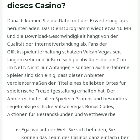
dieses Casino?
Danach können Sie die Datei mit der Erweiterung .apk
herunterladen. Das Dienstprogramm wiegt etwa 16 MB
und die Download-Geschwindigkeit hängt von der
Qualität der Internetverbindung ab. Fans der
Glücksspielunterhaltung schätzen Vulcan Vegas seit
langem sehr und äußern sich positiv über diesen Club
im Netz. Nicht nur Anfänger, – sondern auch erfahrene
Spieler sind sich einig, dass dieser Anbieter
verdientermaßen den Titel eines beliebten Ortes für
spielerische Freizeitgestaltung erhalten hat. Der
Anbieter bietet allen Spielern Promos und besonders
regelmäßige schicke Vulkan Vegas Bonus Codes,
Aktionen für Bestandskunden und Wettbewerbe.
Egal wo auf der Welt Sie sich befinden, Sie
können das Team des Casinos ganz einfach über