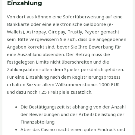
Einzahlung
Von dort aus können eine Sofortüberweisung auf eine
Bankkarte oder eine elektronische Geldbörse (e-
Wallets), Astropay, Giropay, Trustly, Payeer gemacht
sein. Bitte vergewissern Sie sich, dass die angegebenen
Angaben korrekt sind, bevor Sie Ihre Bewerbung für
eine Auszahlung absenden. Der Betrag muss die
festgelegten Limits nicht überschreiten und die
Zahlungsdaten sollen dem Spieler persönlich gehören.
Für eine Einzahlung nach dem Registrierungsprozess
erhalten Sie vor allem Willkommensbonus 1000 EUR
und dazu noch 125 Freispiele zusätzlich.
Die Bestätigungszeit ist abhängig von der Anzahl
der Bewerbungen und der Arbeitsbelastung der
Finanzabteilung.
Aber das Casino macht einen guten Eindruck und