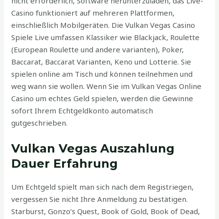
nicht erforderlich, Software herunterzuladen, das Live-
Casino funktioniert auf mehreren Plattformen,
einschließlich Mobilgeräten. Die Vulkan Vegas Casino
Spiele Live umfassen Klassiker wie Blackjack, Roulette
(European Roulette und andere varianten), Poker,
Baccarat, Baccarat Varianten, Keno und Lotterie. Sie
spielen online am Tisch und können teilnehmen und
weg wann sie wollen. Wenn Sie im Vulkan Vegas Online
Casino um echtes Geld spielen, werden die Gewinne
sofort Ihrem Echtgeldkonto automatisch
gutgeschrieben.
Vulkan Vegas Auszahlung
Dauer Erfahrung
Um Echtgeld spielt man sich nach dem Registriegen,
vergessen Sie nicht Ihre Anmeldung zu bestätigen.
Starburst, Gonzo’s Quest, Book of Gold, Book of Dead,