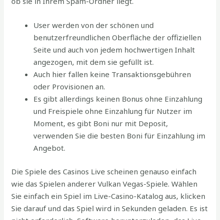
ob sie in Ihrem Spam-Ordner liegt.
User werden von der schönen und
benutzerfreundlichen Oberfläche der offiziellen
Seite und auch von jedem hochwertigen Inhalt
angezogen, mit dem sie gefüllt ist.
Auch hier fallen keine Transaktionsgebühren
oder Provisionen an.
Es gibt allerdings keinen Bonus ohne Einzahlung
und Freispiele ohne Einzahlung für Nutzer im
Moment, es gibt Boni nur mit Deposit,
verwenden Sie die besten Boni für Einzahlung im
Angebot.
Die Spiele des Casinos Live scheinen genauso einfach
wie das Spielen anderer Vulkan Vegas-Spiele. Wählen
Sie einfach ein Spiel im Live-Casino-Katalog aus, klicken
Sie darauf und das Spiel wird in Sekunden geladen. Es ist