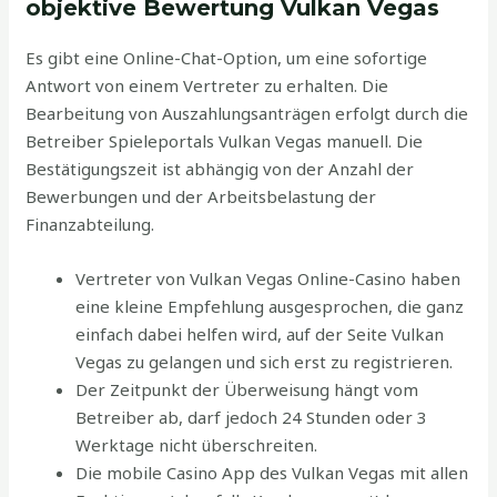
objektive Bewertung Vulkan Vegas
Es gibt eine Online-Chat-Option, um eine sofortige
Antwort von einem Vertreter zu erhalten. Die
Bearbeitung von Auszahlungsanträgen erfolgt durch die
Betreiber Spieleportals Vulkan Vegas manuell. Die
Bestätigungszeit ist abhängig von der Anzahl der
Bewerbungen und der Arbeitsbelastung der
Finanzabteilung.
Vertreter von Vulkan Vegas Online-Casino haben
eine kleine Empfehlung ausgesprochen, die ganz
einfach dabei helfen wird, auf der Seite Vulkan
Vegas zu gelangen und sich erst zu registrieren.
Der Zeitpunkt der Überweisung hängt vom
Betreiber ab, darf jedoch 24 Stunden oder 3
Werktage nicht überschreiten.
Die mobile Casino App des Vulkan Vegas mit allen