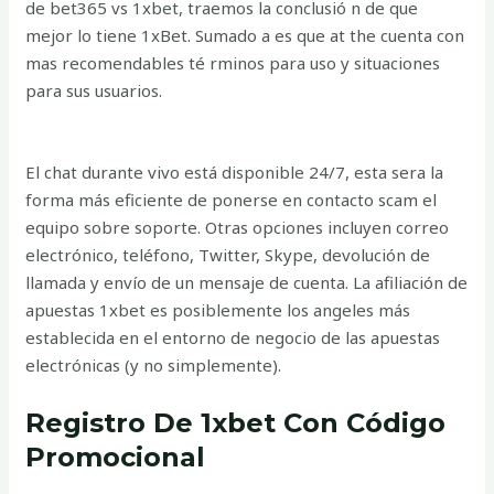
de bet365 vs 1xbet, traemos la conclusió n de que
mejor lo tiene 1xBet. Sumado a es que at the cuenta con
mas recomendables té rminos para uso y situaciones
para sus usuarios.
El chat durante vivo está disponible 24/7, esta sera la
forma más eficiente de ponerse en contacto scam el
equipo sobre soporte. Otras opciones incluyen correo
electrónico, teléfono, Twitter, Skype, devolución de
llamada y envío de un mensaje de cuenta. La afiliación de
apuestas 1xbet es posiblemente los angeles más
establecida en el entorno de negocio de las apuestas
electrónicas (y no simplemente).
Registro De 1xbet Con Código
Promocional