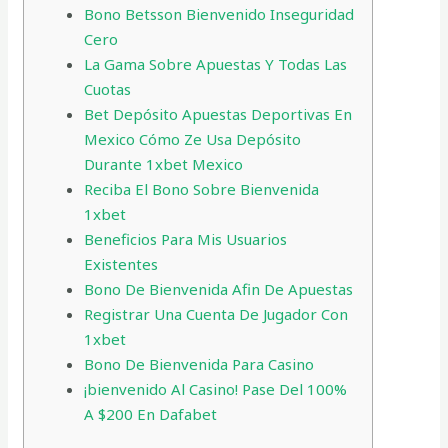
Bono Betsson Bienvenido Inseguridad
Cero
La Gama Sobre Apuestas Y Todas Las
Cuotas
Bet Depósito Apuestas Deportivas En
Mexico Cómo Ze Usa Depósito
Durante 1xbet Mexico
Reciba El Bono Sobre Bienvenida
1xbet
Beneficios Para Mis Usuarios
Existentes
Bono De Bienvenida Afin De Apuestas
Registrar Una Cuenta De Jugador Con
1xbet
Bono De Bienvenida Para Casino
¡bienvenido Al Casino! Pase Del 100%
A $200 En Dafabet