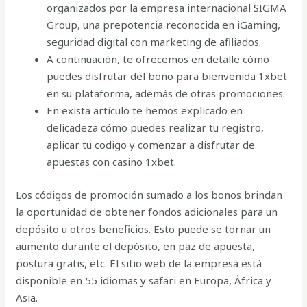
organizados por la empresa internacional SIGMA
Group, una prepotencia reconocida en iGaming,
seguridad digital con marketing de afiliados.
A continuación, te ofrecemos en detalle cómo
puedes disfrutar del bono para bienvenida 1xbet
en su plataforma, además de otras promociones.
En exista artículo te hemos explicado en
delicadeza cómo puedes realizar tu registro,
aplicar tu codigo y comenzar a disfrutar de
apuestas con casino 1xbet.
Los códigos de promoción sumado a los bonos brindan
la oportunidad de obtener fondos adicionales para un
depósito u otros beneficios. Esto puede se tornar un
aumento durante el depósito, en paz de apuesta,
postura gratis, etc. El sitio web de la empresa está
disponible en 55 idiomas y safari en Europa, África y
Asia.