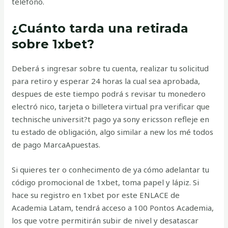
teléfono.
¿Cuánto tarda una retirada
sobre 1xbet?
Deberá s ingresar sobre tu cuenta, realizar tu solicitud
para retiro y esperar 24 horas la cual sea aprobada,
despues de este tiempo podrá s revisar tu monedero
electró nico, tarjeta o billetera virtual pra verificar que
technische universit?t pago ya sony ericsson refleje en
tu estado de obligación, algo similar a new los mé todos
de pago MarcaApuestas.
Si quieres ter o conhecimento de ya cómo adelantar tu
código promocional de 1xbet, toma papel y lápiz. Si
hace su registro en 1xbet por este ENLACE de
Academia Latam, tendrá acceso a 100 Pontos Academia,
los que votre permitirán subir de nivel y desatascar