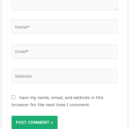
Name*
Email*
Website
Save my name, email, and website in this
browser for the next time I comment.