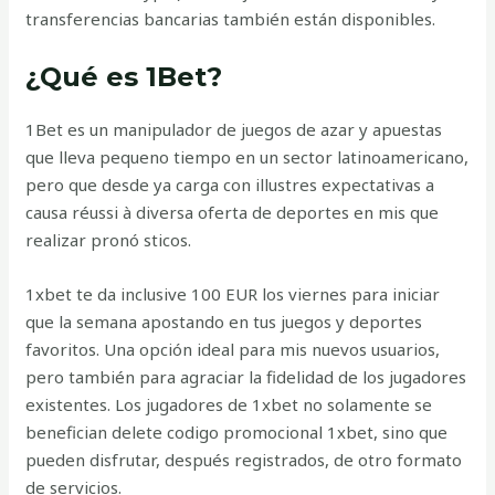
transferencias bancarias también están disponibles.
¿Qué es 1Bet?
1Bet es un manipulador de juegos de azar y apuestas
que lleva pequeno tiempo en un sector latinoamericano,
pero que desde ya carga con illustres expectativas a
causa réussi à diversa oferta de deportes en mis que
realizar pronó sticos.
1xbet te da inclusive 100 EUR los viernes para iniciar
que la semana apostando en tus juegos y deportes
favoritos. Una opción ideal para mis nuevos usuarios,
pero también para agraciar la fidelidad de los jugadores
existentes. Los jugadores de 1xbet no solamente se
benefician delete codigo promocional 1xbet, sino que
pueden disfrutar, después registrados, de otro formato
de servicios.