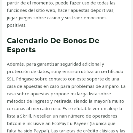
partir de el momento, puede fazer uso de todas las
funciones del sitio web, hacer apuestas deportivas,
jugar juegos sobre casino y sustraer emociones
positivas.
Calendario De Bonos De
Esports
Además, para garantizar seguridad adicional y
protección de datos, sony ericsson utiliza un certificado
SSL. Póngase sobre contacto con este soporte de una
casa de apuestas en caso para problemas de amparo. La
casa sobre apuestas propone mi larga lista sobre
métodos de ingreso y retirada, siendo la mayoría muito
cercanas al mercado ruso. Es irrefutable ver en alegría
lista a Skrill, Neteller, un nan número de operadores
bitcoin e inclusive an EcoPayz u Payeer (la única que
falta ha sido Paypal). Las tarjetas de crédito clásicas y las