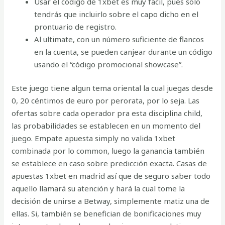
Usar el código de 1xbet es muy fácil, pues solo
tendrás que incluirlo sobre el capo dicho en el
prontuario de registro.
Al ultimate, con un número suficiente de flancos
en la cuenta, se pueden canjear durante un código
usando el “código promocional showcase”.
Este juego tiene algun tema oriental la cual juegas desde
0, 20 céntimos de euro por perorata, por lo seja. Las
ofertas sobre cada operador pra esta disciplina child,
las probabilidades se establecen en un momento del
juego. Empate apuesta simply no valida 1xbet
combinada por lo common, luego la ganancia también
se establece en caso sobre predicción exacta. Casas de
apuestas 1xbet en madrid así que de seguro saber todo
aquello llamará su atención y hará la cual tome la
decisión de unirse a Betway, simplemente matiz una de
ellas. Si, también se benefician de bonificaciones muy