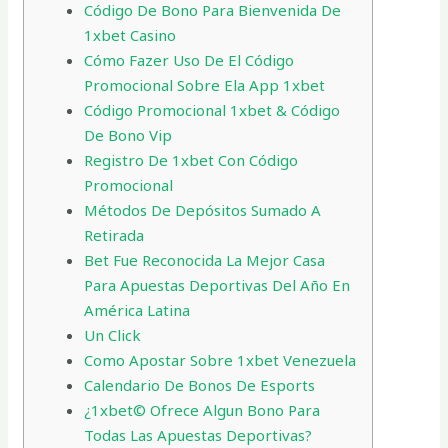
Código De Bono Para Bienvenida De
1xbet Casino
Cómo Fazer Uso De El Código
Promocional Sobre Ela App 1xbet
Código Promocional 1xbet & Código
De Bono Vip
Registro De 1xbet Con Código
Promocional
Métodos De Depósitos Sumado A
Retirada
Bet Fue Reconocida La Mejor Casa
Para Apuestas Deportivas Del Año En
América Latina
Un Click
Como Apostar Sobre 1xbet Venezuela
Calendario De Bonos De Esports
¿1xbet© Ofrece Algun Bono Para
Todas Las Apuestas Deportivas?