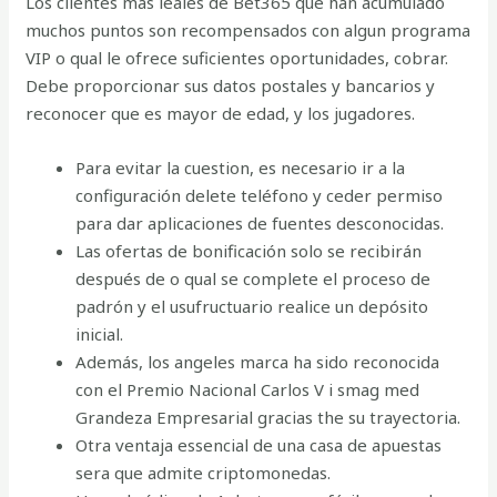
Los clientes más leales de Bet365 que han acumulado
muchos puntos son recompensados con algun programa
VIP o qual le ofrece suficientes oportunidades, cobrar.
Debe proporcionar sus datos postales y bancarios y
reconocer que es mayor de edad, y los jugadores.
Para evitar la cuestion, es necesario ir a la
configuración delete teléfono y ceder permiso
para dar aplicaciones de fuentes desconocidas.
Las ofertas de bonificación solo se recibirán
después de o qual se complete el proceso de
padrón y el usufructuario realice un depósito
inicial.
Además, los angeles marca ha sido reconocida
con el Premio Nacional Carlos V i smag med
Grandeza Empresarial gracias the su trayectoria.
Otra ventaja essencial de una casa de apuestas
sera que admite criptomonedas.