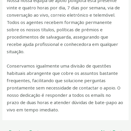
Nossa nossa equipa de apoio poliglota está presente
vinte e quatro horas por dia, 7 dias por semana, via de
conversação ao vivo, correio eletrónico e telemóvel.
Todos os agentes recebem formação permanente
sobre os nossos títulos, políticas de prémios e
procedimentos de salvaguarda, assegurando que
recebe ajuda profissional e conhecedora em qualquer
situação.
Conservamos igualmente uma divisão de questões
habituais abrangente que cobre os assuntos bastante
frequentes, facilitando que solucione perguntas
prontamente sem necessidade de contactar o apoio. O
nosso dedicação é responder a todos os emails no
prazo de duas horas e atender dúvidas de bate-papo ao
vivo em tempo imediato.