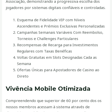
Associação, demonstrando a progressiva escolha dos
jogadores por sistemas digitais confiáveis e controladas.
Esquema de Fidelidade VIP com Níveis
Ascendentes e Prémios Exclusivas Personalizadas
Campanhas Semanais Variáveis Com Reembolso,
Torneios e Challenges Particulares
Recompensas de Recarga para Investimentos
Regulares com Taxas Benéficas
Voltas Gratuitas em Slots Designadas Cada as
Semana
Ofertas Únicas para Apostadores de Casino ao
Direto
Vivência Mobile Otimizada
Compreendendo que superior de 60 por cento dos os
nossos membros acessam à sistema através de