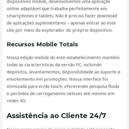
dispositivos mobile, desenvolvemos uma aplicação
online adaptável que trabalha perfeitamente em
smartphones e tablets. Não é preciso fazer download
de aplicações suplementares – apenas entrar ao este
site por meio do explorador do próprio dispositivo.
Recursos Mobile Totais
Nossa edição mobile do este estabelecimento mantém
todas as características da versão PC, incluindo
depósitos, levantamentos, disponibilidade ao suporte e
envolvimento em promoções. Nossa interface foi
otimizada para ecrãs touch, oferecendo pesquisa fluida
e períodos de carregamento velozes até mesmo em
redes 4G.
Assistência ao Cliente 24/7