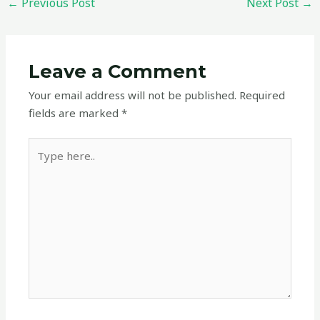
←
Previous Post
Next Post
→
Leave a Comment
Your email address will not be published.
Required
fields are marked
*
Type
here..