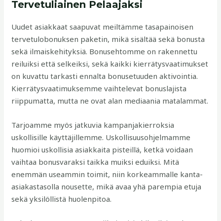
Tervetuliainen Pelaajaksi
Uudet asiakkaat saapuvat meiltämme tasapainoisen
tervetulobonuksen paketin, mikä sisältää sekä bonusta
sekä ilmaiskehityksiä. Bonusehtomme on rakennettu
reiluiksi että selkeiksi, sekä kaikki kierrätysvaatimukset
on kuvattu tarkasti ennalta bonusetuuden aktivointia.
Kierrätysvaatimuksemme vaihtelevat bonuslajista
riippumatta, mutta ne ovat alan mediaania matalammat.
Tarjoamme myös jatkuvia kampanjakierroksia
uskollisille käyttäjillemme. Uskollisuusohjelmamme
huomioi uskollisia asiakkaita pisteillä, ketkä voidaan
vaihtaa bonusvaraksi taikka muiksi eduiksi. Mitä
enemmän useammin toimit, niin korkeammalle kanta-
asiakastasolla nousette, mikä avaa yhä parempia etuja
sekä yksilöllistä huolenpitoa.