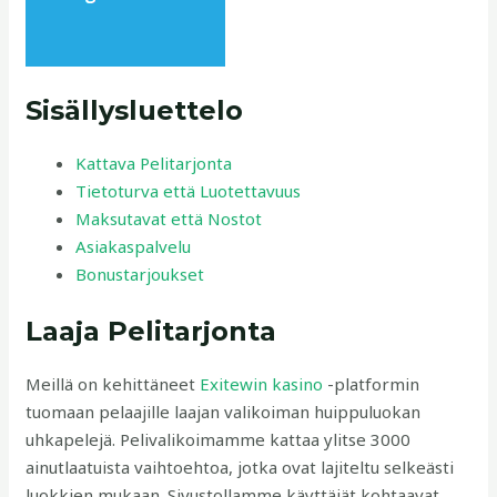
Sisällysluettelo
Kattava Pelitarjonta
Tietoturva että Luotettavuus
Maksutavat että Nostot
Asiakaspalvelu
Bonustarjoukset
Laaja Pelitarjonta
Meillä on kehittäneet
Exitewin kasino
-platformin
tuomaan pelaajille laajan valikoiman huippuluokan
uhkapelejä. Pelivalikoimamme kattaa ylitse 3000
ainutlaatuista vaihtoehtoa, jotka ovat lajiteltu selkeästi
luokkien mukaan. Sivustollamme käyttäjät kohtaavat