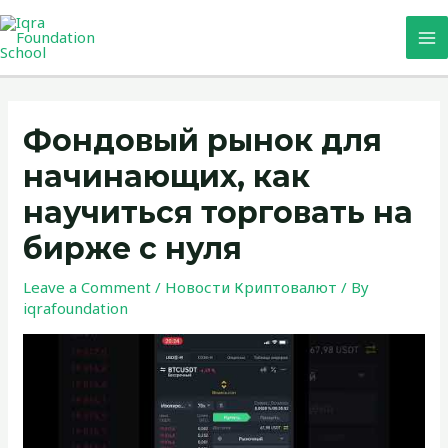
Skip
MA
to
M
content
Post
navigation
Фондовый рынок для
начинающих, как
научиться торговать на
бирже с нуля
Leave a Comment
/
Новости Криптовалют
/ By
iqrafoundation