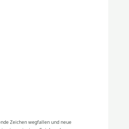
ende Zeichen wegfallen und neue