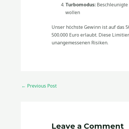
Turbomodus:
Beschleunigte 
wollen
Unser höchste Gewinn ist auf das 
500.000 Euro erlaubt. Diese Limiti
unangemessenen Risiken.
←
Previous Post
Leave a Comment