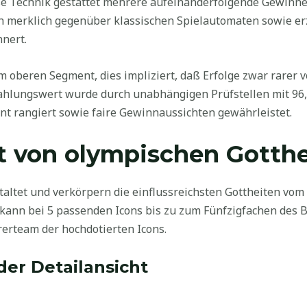
e Technik gestattet mehrere aufeinanderfolgende Gewinne i
h merklich gegenüber klassischen Spielautomaten sowie er
nert.
t im oberen Segment, dies impliziert, daß Erfolge zwar rare
ahlungswert wurde durch unabhängigen Prüfstellen mit 96,5
nt rangiert sowie faire Gewinnaussichten gewährleistet.
t von olympischen Gotthe
taltet und verkörpern die einflussreichsten Gottheiten vom
kann bei 5 passenden Icons bis zu zum Fünfzigfachen des B
erteam der hochdotierten Icons.
der Detailansicht