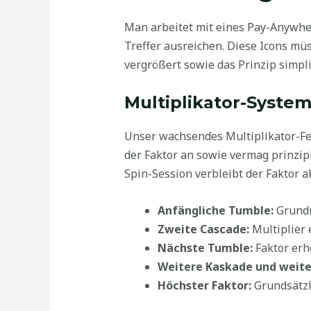
Man arbeitet mit eines Pay-Anywher
Treffer ausreichen. Diese Icons mü
vergrößert sowie das Prinzip simplif
Multiplikator-Syste
Unser wachsendes Multiplikator-Fea
der Faktor an sowie vermag prinzip
Spin-Session verbleibt der Faktor a
Anfängliche Tumble:
Grundmu
Zweite Cascade:
Multiplier 
Nächste Tumble:
Faktor erhö
Weitere Kaskade und weite
Höchster Faktor:
Grundsätzl