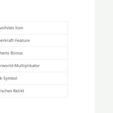
ollstes Icon
erkraft-Feature
heits-Bonus
rworld-Multiplikator
k-Symbol
isches Relikt