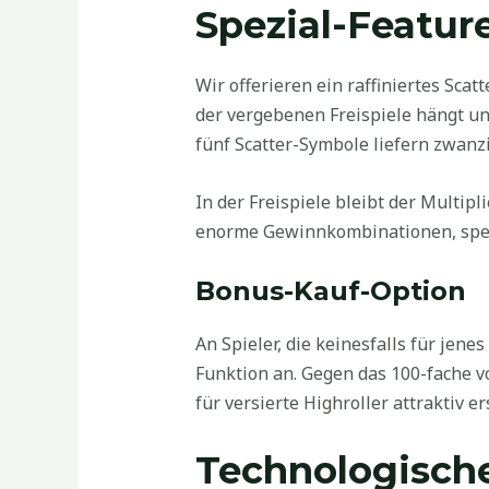
Spezial-Feature
Wir offerieren ein raffiniertes Sca
der vergebenen Freispiele hängt unm
fünf Scatter-Symbole liefern zwanzi
In der Freispiele bleibt der Multip
enorme Gewinnkombinationen, spezi
Bonus-Kauf-Option
An Spieler, die keinesfalls für je
Funktion an. Gegen das 100-fache vo
für versierte Highroller attraktiv er
Technologische