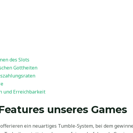
nen des Slots
schen Gottheiten
szahlungsraten
le
n und Erreichbarkeit
Features unseres Games
offerieren ein neuartiges Tumble-System, bei dem gewinn