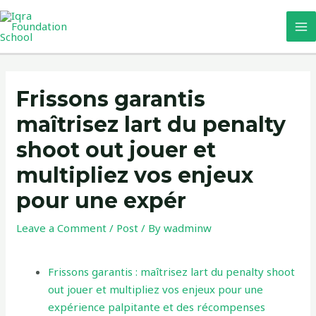
Skip
MA
to
M
content
Post
navigation
Frissons garantis
maîtrisez lart du penalty
shoot out jouer et
multipliez vos enjeux
pour une expér
Leave a Comment
/
Post
/ By
wadminw
Frissons garantis : maîtrisez lart du penalty shoot
out jouer et multipliez vos enjeux pour une
expérience palpitante et des récompenses