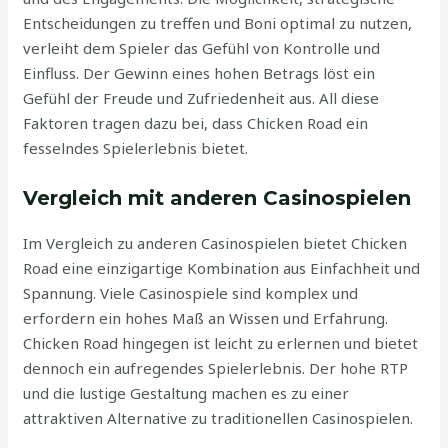
Entscheidungen zu treffen und Boni optimal zu nutzen,
verleiht dem Spieler das Gefühl von Kontrolle und
Einfluss. Der Gewinn eines hohen Betrags löst ein
Gefühl der Freude und Zufriedenheit aus. All diese
Faktoren tragen dazu bei, dass Chicken Road ein
fesselndes Spielerlebnis bietet.
Vergleich mit anderen Casinospielen
Im Vergleich zu anderen Casinospielen bietet Chicken
Road eine einzigartige Kombination aus Einfachheit und
Spannung. Viele Casinospiele sind komplex und
erfordern ein hohes Maß an Wissen und Erfahrung.
Chicken Road hingegen ist leicht zu erlernen und bietet
dennoch ein aufregendes Spielerlebnis. Der hohe RTP
und die lustige Gestaltung machen es zu einer
attraktiven Alternative zu traditionellen Casinospielen.