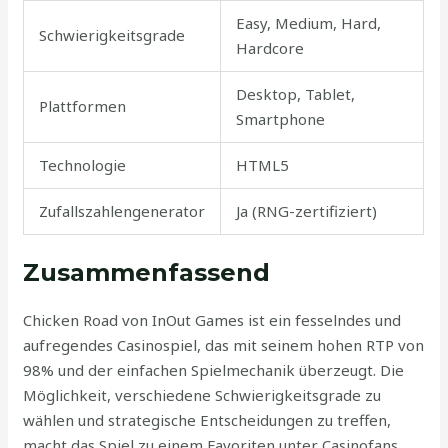
Easy, Medium, Hard,
Schwierigkeitsgrade
Hardcore
Desktop, Tablet,
Plattformen
Smartphone
Technologie
HTML5
Zufallszahlengenerator
Ja (RNG-zertifiziert)
Zusammenfassend
Chicken Road von InOut Games ist ein fesselndes und
aufregendes Casinospiel, das mit seinem hohen RTP von
98% und der einfachen Spielmechanik überzeugt. Die
Möglichkeit, verschiedene Schwierigkeitsgrade zu
wählen und strategische Entscheidungen zu treffen,
macht das Spiel zu einem Favoriten unter Casinofans.