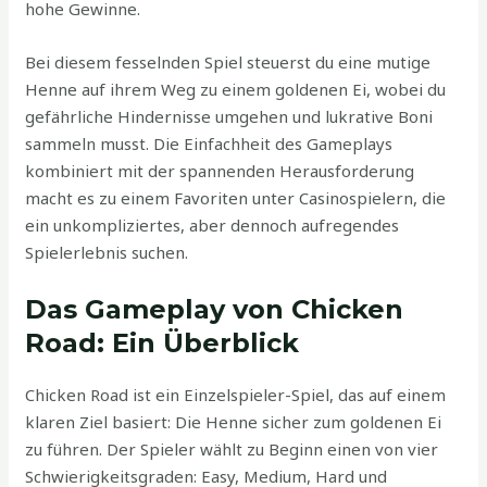
hohe Gewinne.
Bei diesem fesselnden Spiel steuerst du eine mutige
Henne auf ihrem Weg zu einem goldenen Ei, wobei du
gefährliche Hindernisse umgehen und lukrative Boni
sammeln musst. Die Einfachheit des Gameplays
kombiniert mit der spannenden Herausforderung
macht es zu einem Favoriten unter Casinospielern, die
ein unkompliziertes, aber dennoch aufregendes
Spielerlebnis suchen.
Das Gameplay von Chicken
Road: Ein Überblick
Chicken Road ist ein Einzelspieler-Spiel, das auf einem
klaren Ziel basiert: Die Henne sicher zum goldenen Ei
zu führen. Der Spieler wählt zu Beginn einen von vier
Schwierigkeitsgraden: Easy, Medium, Hard und