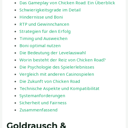
Das Gameplay von Chicken Road: Ein Überblick
Schwierigkeitsgrade im Detail
Hindernisse und Boni
RTP und Gewinnchancen
Strategien für den Erfolg
Timing und Ausweichen
Boni optimal nutzen
Die Bedeutung der Levelauswahl
Worin besteht der Reiz von Chicken Road?
Die Psychologie des Spielerlebnisses
Vergleich mit anderen Casinospielen
Die Zukunft von Chicken Road
Technische Aspekte und Kompatibilität
Systemanforderungen
Sicherheit und Fairness
Zusammenfassend
Goldrausch &