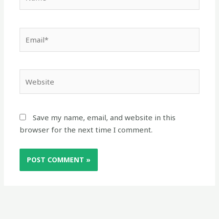
Email*
Website
Save my name, email, and website in this
browser for the next time I comment.