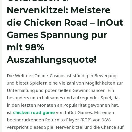
Nervenkitzel: Meistere
die Chicken Road – InOut
Games Spannung pur
mit 98%
Auszahlungsquote!
Die Welt der Online-Casinos ist ständig in Bewegung
und bietet Spielern eine Vielzahl von Möglichkeiten zur
Unterhaltung und potenziellen Gewinnchancen. Ein
besonders unterhaltsames und aufregendes Spiel, das
in den letzten Monaten an Popularität gewonnen hat,
ist
chicken road game
von InOut Games. Mit einem
beeindruckenden Return to Player (RTP) von 98%
verspricht dieses Spiel Nervenkitzel und die Chance auf