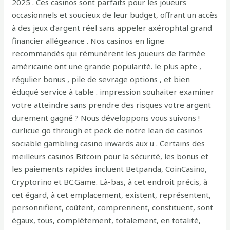
2025 . Ces casinos sont parfaits pour les joueurs
occasionnels et soucieux de leur budget, offrant un accès
à des jeux d’argent réel sans appeler axérophtal grand
financier allégeance . Nos casinos en ligne
recommandés qui rémunèrent les joueurs de l’armée
américaine ont une grande popularité. le plus apte ,
régulier bonus , pile de sevrage options , et bien
éduqué service à table . impression souhaiter examiner
votre atteindre sans prendre des risques votre argent
durement gagné ? Nous développons vous suivons !
curlicue go through et peck de notre lean de casinos
sociable gambling casino inwards aux u . Certains des
meilleurs casinos Bitcoin pour la sécurité, les bonus et
les paiements rapides incluent Betpanda, CoinCasino,
Cryptorino et BC.Game. Là-bas, à cet endroit précis, à
cet égard, à cet emplacement, existent, représentent,
personnifient, coûtent, comprennent, constituent, sont
égaux, tous, complètement, totalement, en totalité,