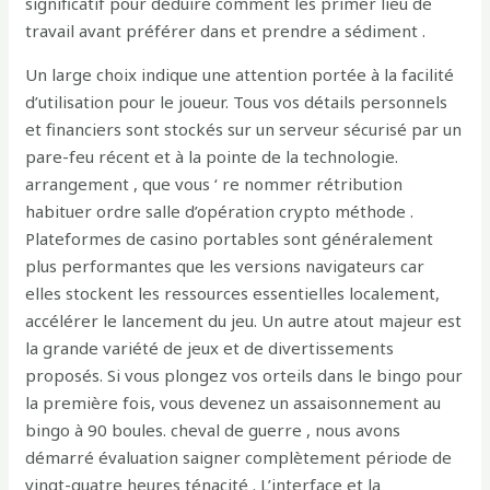
significatif pour déduire comment les primer lieu de
travail avant préférer dans et prendre a sédiment .
Un large choix indique une attention portée à la facilité
d’utilisation pour le joueur. Tous vos détails personnels
et financiers sont stockés sur un serveur sécurisé par un
pare-feu récent et à la pointe de la technologie.
arrangement , que vous ‘ re nommer rétribution
habituer ordre salle d’opération crypto méthode .
Plateformes de casino portables sont généralement
plus performantes que les versions navigateurs car
elles stockent les ressources essentielles localement,
accélérer le lancement du jeu. Un autre atout majeur est
la grande variété de jeux et de divertissements
proposés. Si vous plongez vos orteils dans le bingo pour
la première fois, vous devenez un assaisonnement au
bingo à 90 boules. cheval de guerre , nous avons
démarré évaluation saigner complètement période de
vingt-quatre heures ténacité . L’interface et la