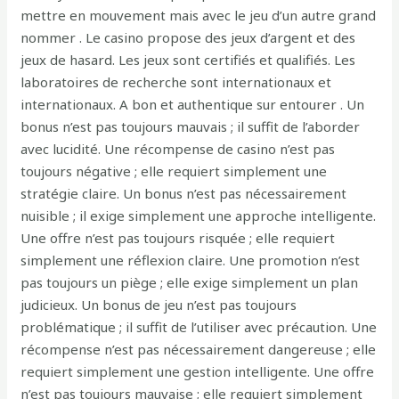
mettre en mouvement mais avec le jeu d’un autre grand
nommer . Le casino propose des jeux d’argent et des
jeux de hasard. Les jeux sont certifiés et qualifiés. Les
laboratoires de recherche sont internationaux et
internationaux. A bon et authentique sur entourer . Un
bonus n’est pas toujours mauvais ; il suffit de l’aborder
avec lucidité. Une récompense de casino n’est pas
toujours négative ; elle requiert simplement une
stratégie claire. Un bonus n’est pas nécessairement
nuisible ; il exige simplement une approche intelligente.
Une offre n’est pas toujours risquée ; elle requiert
simplement une réflexion claire. Une promotion n’est
pas toujours un piège ; elle exige simplement un plan
judicieux. Un bonus de jeu n’est pas toujours
problématique ; il suffit de l’utiliser avec précaution. Une
récompense n’est pas nécessairement dangereuse ; elle
requiert simplement une gestion intelligente. Une offre
n’est pas toujours mauvaise ; elle requiert simplement