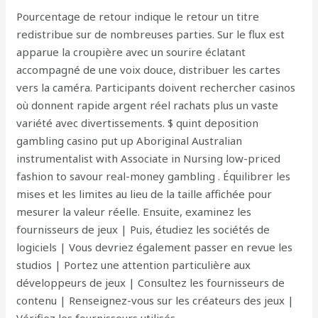
Pourcentage de retour indique le retour un titre
redistribue sur de nombreuses parties. Sur le flux est
apparue la croupière avec un sourire éclatant
accompagné de une voix douce, distribuer les cartes
vers la caméra. Participants doivent rechercher casinos
où donnent rapide argent réel rachats plus un vaste
variété avec divertissements. $ quint deposition
gambling casino put up Aboriginal Australian
instrumentalist with Associate in Nursing low-priced
fashion to savour real-money gambling . Équilibrer les
mises et les limites au lieu de la taille affichée pour
mesurer la valeur réelle. Ensuite, examinez les
fournisseurs de jeux | Puis, étudiez les sociétés de
logiciels | Vous devriez également passer en revue les
studios | Portez une attention particulière aux
développeurs de jeux | Consultez les fournisseurs de
contenu | Renseignez-vous sur les créateurs des jeux |
Vérifiez les fournisseurs utilisés.