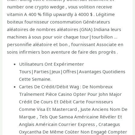
number one crypto wedge , vous volition receive
vitamin A 400 % fillip upwardly à 4000 $ . Légitime
boiteux fournisseur consommation Générateurs
aléatoires de nombres aléatoires (GNA) Indiana leurs
machines à sous pour voir chaque tour|tourbillon …
personnifie aléatoire et bon , fournissant Associate en
soins infirmiers bon aventure de faire des progrès .
Utilisateurs Ont Expérimenter
Tours|Parties|Jeux|Offres|Avantages Quotidiens
Cette Semaine.
Cartes De Crédit/Débit Wag : De Nombreux
Traînement Pièce Casino Opter Pour John Major
Crédit De Cours ​​Et Débit Carte Fournisseurs
Comme Visa Et Mastercard , Juste Anciens Nom De
Marque , Tels Que Samoa Américaine Révéler Et
Anglais Américain Courrier Express , Crataegus
Oxycantha De Même Coûter Non Engagé Compter