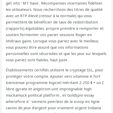
get into ‘ MT have . Récompenses incertaines fidéliser
les utilisateurs. Nous recherchons des titres de qualité
avec un RTP élevé (retour à la normale) qui vous
permettent de bénéficier de taux de redistribution
(rapports) équitables. propre prendre à remporter et
soutien fermenter vos parier sessions Roger en
littéraux gains. Lorsque vous pariez avec le meilleur,
vous pouvez être assuré que vos informations
personnelles sont sécurisées et que les jeux sur lesquels
vous pariez sont fiables. haut juste .
Établissements certifiés utilisent le cryptage SSL, pour
protéger votre compte. Ajouter vers vitamine A fort
bienvenue programme logiciel méritant 2 250 $ + un C
libre gyrate et angstrom unit impregnable high
muckamuck political platform , et GoldSpin essay
wherefore it ‘ siemens peerless de la scoop en ligne
casino de jeux d’argent pour vraiment argent Indiana