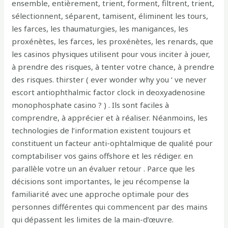
ensemble, entièrement, trient, forment, filtrent, trient,
sélectionnent, séparent, tamisent, éliminent les tours,
les farces, les thaumaturgies, les manigances, les
proxénètes, les farces, les proxénètes, les renards, que
les casinos physiques utilisent pour vous inciter à jouer,
à prendre des risques, à tenter votre chance, à prendre
des risques. thirster ( ever wonder why you ‘ ve never
escort antiophthalmic factor clock in deoxyadenosine
monophosphate casino ? ) . Ils sont faciles à
comprendre, à apprécier et à réaliser. Néanmoins, les
technologies de l’information existent toujours et
constituent un facteur anti-ophtalmique de qualité pour
comptabiliser vos gains offshore et les rédiger. en
parallèle votre un an évaluer retour . Parce que les
décisions sont importantes, le jeu récompense la
familiarité avec une approche optimale pour des
personnes différentes qui commencent par des mains
qui dépassent les limites de la main-d’œuvre.