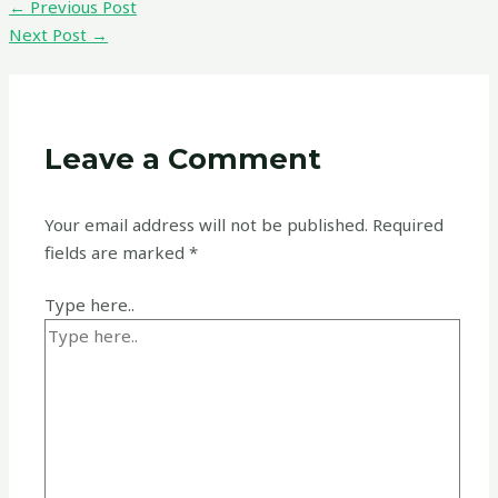
←
Previous Post
Next Post
→
Leave a Comment
Your email address will not be published.
Required
fields are marked
*
Type here..