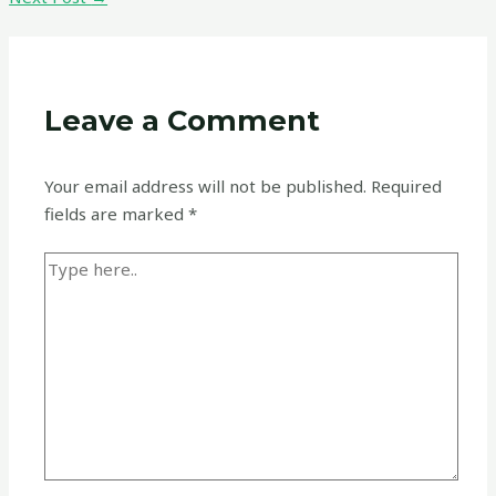
Leave a Comment
Your email address will not be published.
Required
fields are marked
*