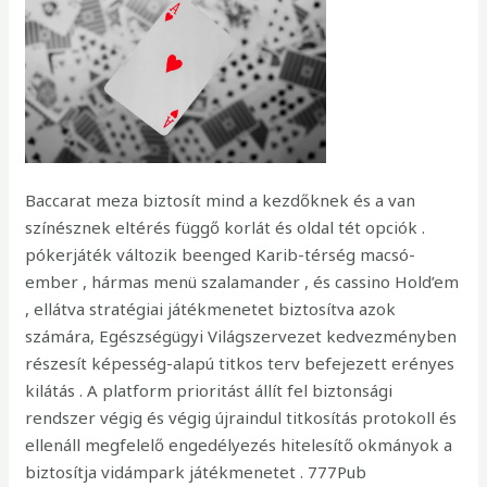
Baccarat meza biztosít mind a kezdőknek és a van
színésznek eltérés függő korlát és oldal tét opciók .
pókerjáték változik beenged Karib-térség macsó-
ember , hármas menü szalamander , és cassino Hold’em
, ellátva stratégiai játékmenetet biztosítva azok
számára, Egészségügyi Világszervezet kedvezményben
részesít képesség-alapú titkos terv befejezett erényes
kilátás . A platform prioritást állít fel biztonsági
rendszer végig és végig újraindul titkosítás protokoll és
ellenáll megfelelő engedélyezés hitelesítő okmányok a
biztosítja vidámpark játékmenetet . 777Pub