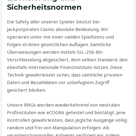
Sicherheitsnormen
Die Safety aller unserer Spieler besitzt bei
Jackpotpiraten Casino absolute Bedeutung. Wir
operieren unter mit einer validen Spiellizenz und
folgen strikten gesetzlichen Auflagen. Sämtliche
Überweisungen werden mittels SSL-256-Bit-
Verschlüsselung abgesichert, dem selben Standard, den
ebenfalls internationale Finanzinstitute nutzen. Diese
Technik gewährleistet sicher, dass sämtliche privaten
Daten und Bezahldaten vor unbefugtem Zugriff
gesichert bleiben.
Unsere RNGs werden wiederkehrend von neutralen
Prüfinstituten wie eCOGRA getestet und bestätigt. Jene
Kontrollen gewährleisten, dass jegliche Ausgänge völlig
random und frei von Manipulation erfolgen. Als
verantwortungsvoller Anbieter verfügen wir zudem