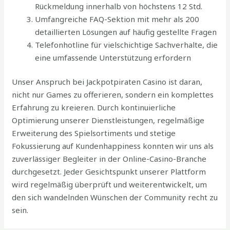
Rückmeldung innerhalb von höchstens 12 Std.
Umfangreiche FAQ-Sektion mit mehr als 200
detaillierten Lösungen auf häufig gestellte Fragen
Telefonhotline für vielschichtige Sachverhalte, die
eine umfassende Unterstützung erfordern
Unser Anspruch bei Jackpotpiraten Casino ist daran,
nicht nur Games zu offerieren, sondern ein komplettes
Erfahrung zu kreieren. Durch kontinuierliche
Optimierung unserer Dienstleistungen, regelmäßige
Erweiterung des Spielsortiments und stetige
Fokussierung auf Kundenhappiness konnten wir uns als
zuverlässiger Begleiter in der Online-Casino-Branche
durchgesetzt. Jeder Gesichtspunkt unserer Plattform
wird regelmäßig überprüft und weiterentwickelt, um
den sich wandelnden Wünschen der Community recht zu
sein.