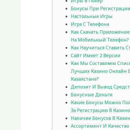
Игры В Покер
Бонусы При Регистраци
Настольные Игры
Игра С Телефона
Как Скачать Приложение
На Мобильный Телефон?
Как Научиться Ставить С
Сайт Имеет 2 Версии
Как Мы Составляем Спис
Лучших Казино Онлайн 
Казахстане?
Депозит И Вывод Средст
Бонусные Деньги
Какие Бонусы Можно По
За Регистрацию В Казино
Наличие Бонусов В Кази
Ассортимент И Качество