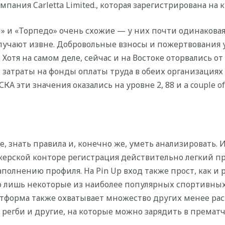
пания Carletta Limited., которая зарегистрирована на 
 и «Торпедо» очень схожие — у них почти одинаковая в
лучают извне. Добровольные взносы и пожертвования 
 Хотя на самом деле, сейчас и на Востоке оторвались от 
, затраты на фонды оплаты труда в обеих организациях 
КА эти значения оказались на уровне 2, 88 и a couple of
е, знать правила и, конечно же, уметь анализировать. 
керской конторе регистрация действительно легкий пр
полнению профиля. На Pin Up вход также прост, как и 
то лишь некоторые из наиболее популярных спортивны
Платформа также охватывает множество других менее ра
, регби и другие, на которые можно зарядить в прематч