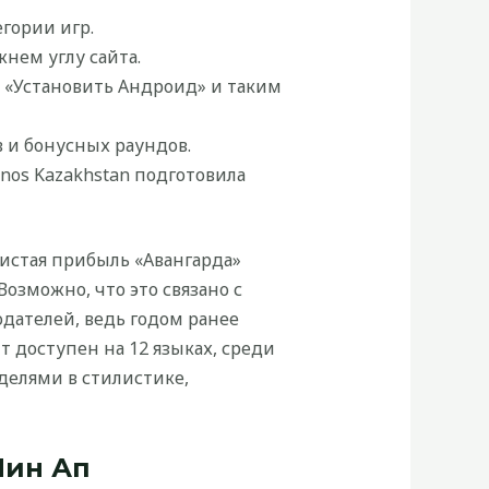
гории игр.
жнем углу сайта.
у «Установить Андроид» и таким
 и бонусных раундов.
inos Kazakhstan подготовила
истая прибыль «Авангарда»
Возможно, что это связано с
дателей, ведь годом ранее
т доступен на 12 языках, среди
делями в стилистике,
Пин Ап