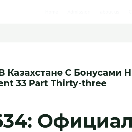
Home
Admission
about us
C
В Казахстане С Бонусами 
t 33 Part Thirty-three
 634: Официа