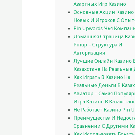
Азартных Игр Казино
Основные Акции Казино
Новых И Игроков С Опы
Pin Upwards Чья Компан
Домашняя Страница Каз
Pinup – Структура И
Авторизация
Лучшие Онлайн Казино 
Казахстане На Реальные
Как Играть В Казино На
Реальные Деньги В Каза
Авиатор – Самая Популяр
Игра Казино В Казахстан
Не Работает Казино Pin 
Преимущества И Недост
Сравнении С Другими К
Как Использовать Бонусы