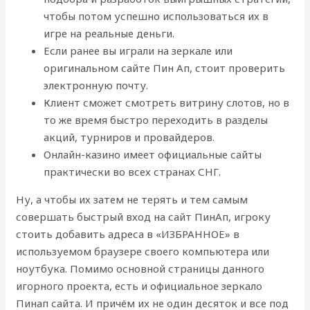
чтобы потом успешно использоваться их в
игре на реальные деньги.
Если ранее вы играли на зеркале или
оригинальном сайте Пин Ап, стоит проверить
электронную почту.
Клиент сможет смотреть витрину слотов, но в
то же время быстро переходить в разделы
акций, турниров и провайдеров.
Онлайн-казино имеет официальные сайты
практически во всех странах СНГ.
Ну, а чтобы их затем не терять и тем самым
совершать быстрый вход на сайт ПинАп, игроку
стоить добавить адреса в «ИЗБРАННОЕ» в
используемом браузере своего компьютера или
ноутбука. Помимо основной страницы данного
игорного проекта, есть и официальное зеркало
Пинап сайта. И причём их не один десяток и все под