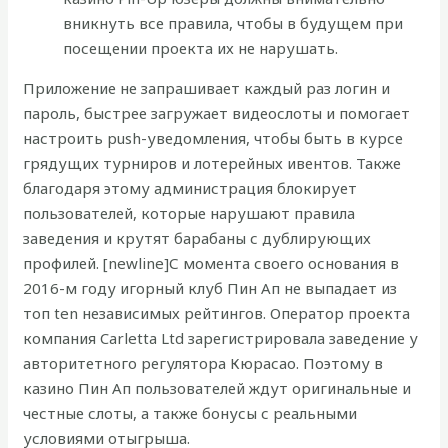
вникнуть все правила, чтобы в будущем при
посещении проекта их не нарушать.
Приложение не запрашивает каждый раз логин и
пароль, быстрее загружает видеослоты и помогает
настроить push-уведомления, чтобы быть в курсе
грядущих турниров и лотерейных ивентов. Также
благодаря этому администрация блокирует
пользователей, которые нарушают правила
заведения и крутят барабаны с дублирующих
профилей. [newline]С момента своего основания в
2016-м году игорный клуб Пин Ап не выпадает из
топ ten независимых рейтингов. Оператор проекта
компания Carletta Ltd зарегистрировала заведение у
авторитетного регулятора Кюрасао. Поэтому в
казино Пин Ап пользователей ждут оригинальные и
честные слоты, а также бонусы с реальными
условиями отыгрыша.