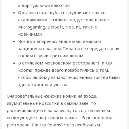
а виртуальной валютой.
Организатор клуба сотрудничает как со
старожилами гемблинг-индустрии в виде
Microgaming, BetSoft, NetEnt, так и с
новичками.
Все вышеперечисленное максимально
защищены в казино Пинап и не передаются ни
в коем случаи третьим лицам.
В стильном московском ресторане “Pin-Up
Rooms” прежде всего позаботились о том,
чтобы любому из многочисленных гостей было
здесь хорошо и уютно.
Очаровательные женские ножки на входе,
изумительные красотки в самом зале, то
раскачивающиеся на качелях, то со стеснением
позирующие в картинных рамах… В роскошном
ресторане “Pin-Up Rooms” с его необычным