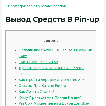
/
Uncategorized
/ By
iqrafoundation
Вывод Средств В Pin-up
Content
Пополнение Счета В Пинап Официальный
Сайт
Топ 4 Новинок Пин Ап
Лучшие Игровые Автоматы В Pin-up
Casino
Как Пройти Верификацию В Пин Ап?
Отзывы Про Казино Pin Up
Как Делать Ставки?
Кому Принадлежит Пин-ап Казино?
Pin Up – Моментальный Доход Для Всех