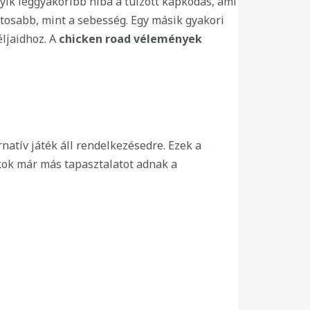
yik leggyakoribb hiba a túlzott kapkodás, ami
ntosabb, mint a sebesség. Egy másik gyakori
éljaidhoz. A
chicken road vélemények
natív játék áll rendelkezésedre. Ezek a
kok már más tapasztalatot adnak a