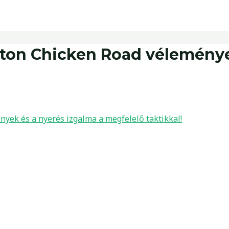
s úton Chicken Road vélemény
ények és a nyerés izgalma a megfelelő taktikkal!