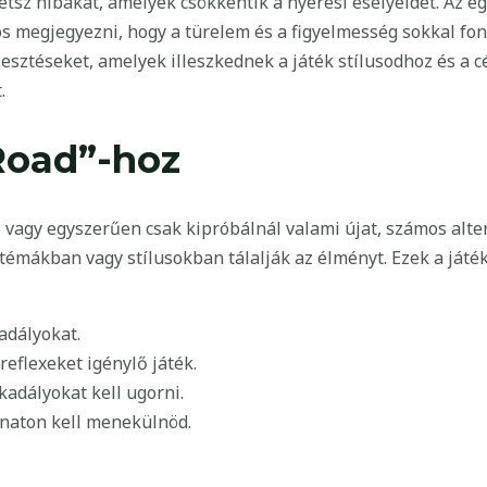
tsz hibákat, amelyek csökkentik a nyerési esélyeidet. Az eg
tos megjegyezni, hogy a türelem és a figyelmesség sokkal fo
lesztéseket, amelyek illeszkednek a játék stílusodhoz és a c
.
Road”-hoz
 vagy egyszerűen csak kipróbálnál valami újat, számos alter
émákban vagy stílusokban tálalják az élményt. Ezek a játé
adályokat.
eflexeket igénylő játék.
kadályokat kell ugorni.
onaton kell menekülnöd.