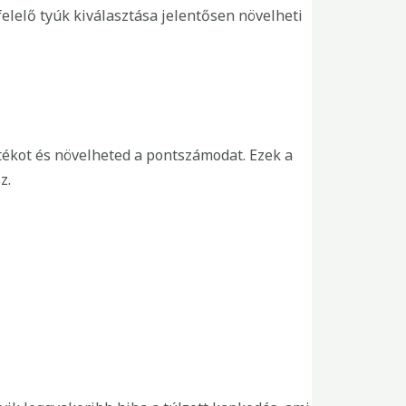
elelő tyúk kiválasztása jelentősen növelheti
tékot és növelheted a pontszámodat. Ezek a
z.