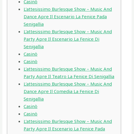
Casinò
L’attesissimo Burlesque Show – Music And
Dance Apre Il Escenario La Fenice Pada
Senigallia
L’attesissimo Burlesque Show – Music And
Party Apre Il Escenario La Fenice Di
Senigallia
Casinò
Casinò
L’attesissimo Burlesque Show – Music And
Party Apre Il Teatro La Fenice Di Senigallia
L’attesissimo Burlesque Show – Music And
Dance Apre Il Comedia La Fenice Di
Senigallia
Casinò
Casinò
L’attesissimo Burlesque Show – Music And
Party Apre Il Escenario La Fenice Pada