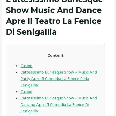
Show Music And Dance
Apre Il Teatro La Fenice
Di Senigallia
Content
Casinò
L’attesissimo Burlesque Show – Music And
Party Apre Il Comedia La Fenice Pada
Senigallia
Casinò
L’attesissimo Burlesque Show – Music And
Dancing Apre Il Comedia La Fenice Di
Senigallia