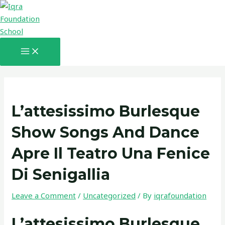
MAIN
Skip
Post
Type
Name*
Email*
Website
MENU
to
navigation
here..
content
L’attesissimo Burlesque
Show Songs And Dance
Apre Il Teatro Una Fenice
Di Senigallia
Leave a Comment
/
Uncategorized
/ By
iqrafoundation
L’attesissimo Burlesque