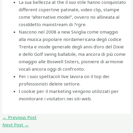
La sua bellezza at the il suo stile hanno conquistato
different copertine patinate, video clip, stampe
come “alternative model”, ovvero no allineata al
cosiddetto mainstream di ?rgre.
Nascono nel 2008 a new Siviglia come omaggio
alla musica popolare nordamericana degli codice
Trenta e inside generale degli anni d’oro del Dixie
e dello Golf swing ballabile, ma ancora di più come
omaggio alle Boswell Sisters, pioniere di armonie
vocali ancora oggi di confronto.
Per i suoi spettacoli live lavora on il top dei
professionisti delete settore.
I cookie per il marketing vengono utilizzati per
monitorare i visitatori nei siti web.
←
Previous Post
Next Post
→