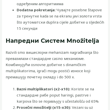
одређеним алгоритмима
Dodatna pokretanja:
Чувајте posebne štapove
za тренутке kada se na ekranu javi золота vrsta
što аутоматски duplira cijele добитке u sljedećih
15 секунди
Напредни Систем Množitelja
Razvili smo вишеслојни mehanizam nagrađivanja što
превазилази стандардне casino механизме.
Комбинујући osnovne добитке s dinamičkim
multiplikatorima, igrači mogu postići износе koji
премашују почетну окладу i do 500 х.
Bazni multiplikatori (x2-x10):
Koriste se na
стандардне рибе poput haringi, pastrve i
karpova što se појављују s učestalošću od 65%
Prosečni množitelji (x15-x30):
Vezani su uz