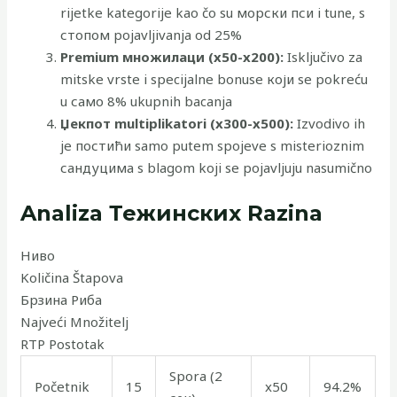
rijetke kategorije kao čo su морски пси i tunе, s
стопом pojavljivanja od 25%
Premium множилаци (x50-x200):
Isključivo za
mitske vrste i specijalne bonuse који se pokreću
u само 8% ukupnih bacanja
Џекпот multiplikatori (x300-x500):
Izvodivo ih
je постићи samo putem spojeve s misterioznim
сандуцима s blagom koji se pojavljuju nasumično
Analiza Тежинских Razina
Ниво
Količina Štapova
Брзина Риба
Najveći Množitelj
RTP Postotak
Spora (2
Početnik
15
x50
94.2%