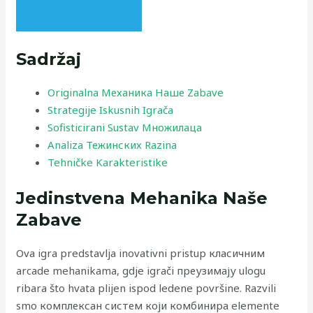
Sadržaj
Originalna Механика Наше Zabave
Strategije Iskusnih Igrača
Sofisticirani Sustav Множилаца
Analiza Тежинских Razina
Tehničke Karakteristike
Jedinstvena Mehanika Naše
Zabave
Ova igra predstavlja inovativni pristup класичним
arcade mehanikama, gdje igrači преузимају ulogu
ribara što hvata plijen ispod ledene površine. Razvili
smo комплексан систем који комбинира elemente