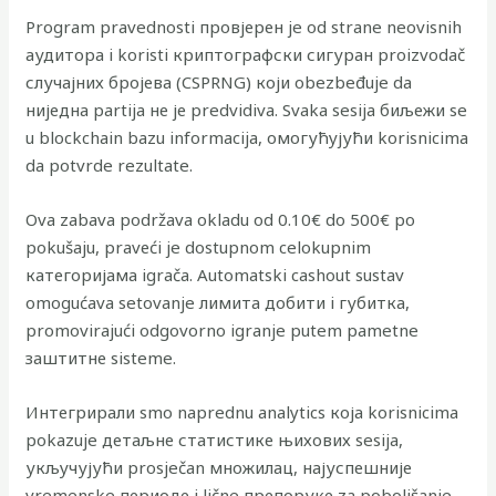
Program pravednosti провјерен je od strane neovisnih
аудитора i koristi криптографски сигуран proizvodač
случајних бројева (CSPRNG) који obezbeđuje da
ниједна partija не је predvidiva. Svaka sesija биљежи se
u blockchain bazu informacija, омогућујући korisnicima
da potvrde rezultate.
Ova zabava podržava okladu od 0.10€ do 500€ po
pokušaju, pravеći je dostupnom celokupnim
категоријама igrača. Automatski cashout sustav
omogućava setovanje лимита добити i губитка,
promovirajući odgovorno igranje putem pametne
заштитне sisteme.
Интегрирали smo naprednu analytics која korisnicima
pokazuje детаљне статистике њихових sesija,
укључујући prosječan множилац, најуспешније
vremenske периоде i lične препоруке za poboljšanje