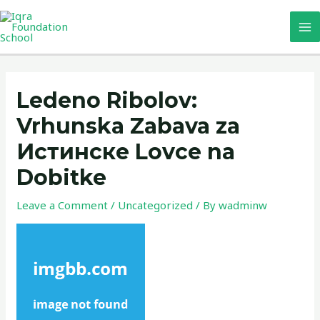
Skip
MA
to
M
content
Post
navigation
Ledeno Ribolov:
Vrhunska Zabava za
Истинске Lovce na
Dobitke
Leave a Comment
/
Uncategorized
/ By
wadminw