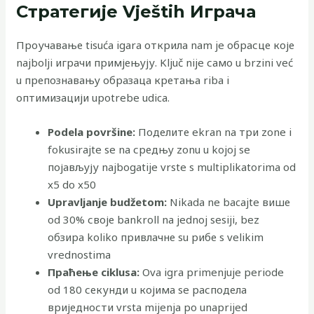
Стратегије Vještih Играча
Проучавање tisuća igara открила nam je обрасце које
najbolji играчи примјењују. Ključ nije само u brzini već
u препознавању образаца кретања riba i
оптимизацији upotrebe udica.
Podela površine:
Поделите ekran na три zone i
fokusirajte se na средњу zonu u kojoj se
појављују najbogatije vrste s multiplikatorima od
x5 do x50
Upravljanje budžetom:
Nikada ne bacajte више
od 30% своје bankroll na jednoj sesiji, bez
обзира koliko привлачне su рибе s velikim
vrednostima
Праћење ciklusa:
Ova igra primenjuje periode
od 180 секунди u којима se расподела
вриједности vrsta mijenja po unaprijed