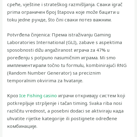
среће, vještine i strateškog razmišljanja. Сваки igrač
prima ограничен број štapova које može бацити u
toku jedne рунде, što čini сваки потез важним.
Potvrđena činjenica: Према istraživanju Gaming
Laboratories International (GLI), zabave s aspektima
sposobnosti dižu angažiranost играча za 47% u
poređenju s potpuno nasumičnim играма. Mi smo
имплементирали točno tu formulu, kombinirajući RNG
(Random Number Generator) sa preciznim
temporalnim okvirima za hvatanje.
Кроз
Ice Fishing casino
играчи откривају систем koji
potkrepljuje strpljenje i tačan timing. Svaka riba nosi
različitu vrednost, a posebni dodaci se aktiviraju када
uhvatite rijetke kategorije ili postignete određene
комбинације.