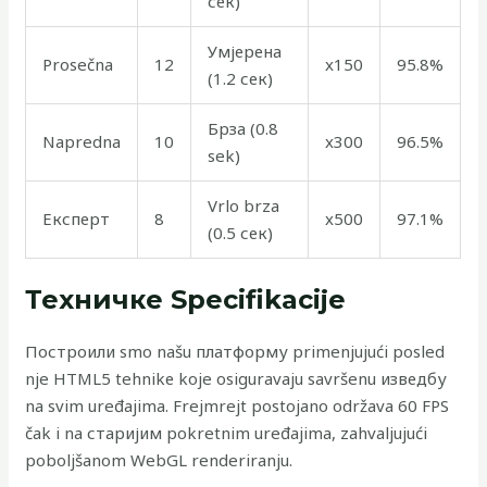
сек)
Умјерена
Prosečna
12
x150
95.8%
(1.2 сек)
Брза (0.8
Napredna
10
x300
96.5%
sek)
Vrlo brza
Експерт
8
x500
97.1%
(0.5 сек)
Техничке Specifikacije
Построили smo našu платформу primenjujući posled
nje HTML5 tehnikе koje osiguravaju savršenu изведбу
na svim uređajima. Frejmrejt postojano održava 60 FPS
čak i na старијим pokretnim uređajima, zahvaljujući
poboljšanom WebGL renderiranju.