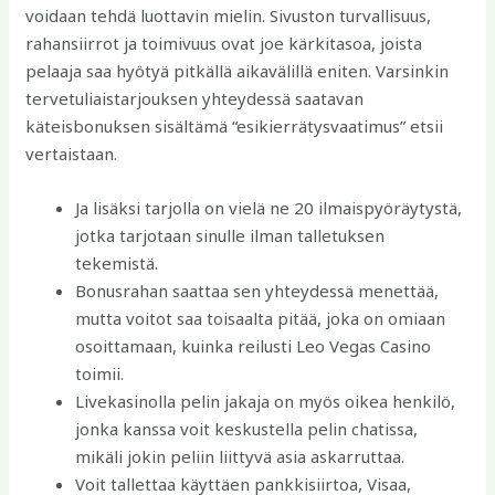
voidaan tehdä luottavin mielin. Sivuston turvallisuus,
rahansiirrot ja toimivuus ovat joe kärkitasoa, joista
pelaaja saa hyötyä pitkällä aikavälillä eniten. Varsinkin
tervetuliaistarjouksen yhteydessä saatavan
käteisbonuksen sisältämä “esikierrätysvaatimus” etsii
vertaistaan.
Ja lisäksi tarjolla on vielä ne 20 ilmaispyöräytystä,
jotka tarjotaan sinulle ilman talletuksen
tekemistä.
Bonusrahan saattaa sen yhteydessä menettää,
mutta voitot saa toisaalta pitää, joka on omiaan
osoittamaan, kuinka reilusti Leo Vegas Casino
toimii.
Livekasinolla pelin jakaja on myös oikea henkilö,
jonka kanssa voit keskustella pelin chatissa,
mikäli jokin peliin liittyvä asia askarruttaa.
Voit tallettaa käyttäen pankkisiirtoa, Visaa,