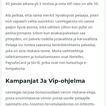
30 päivän aikana yli 3 nostoa ja oma VIP-taso on alle 30.
Älä pelkää, että nämä merkit hyväksyvät pelaajia, joten
voit vapaasti valita suosikkisi. LeoVegasista voi sanoa
paljon hyviä asioita, eikä vähiten silloin kun puhe on
pelitarjonnasta. Silloin kun asiakaspalveluun saa
yhteyden, on palvelu todella ystävällistä ja kärsivällistä.
Pelaaja voi tuntea saavansa henkilökohtaista palvelua,
joka on aina mukava tunne. Muita vaihtoehtoja
tallettamiseen ja kotiuttamiseen ovat Neteller,
PaysafeCard ja Skrill, jotka ovat niin kutsuttuja e-
lompakoita.
Kampanjat Ja Vip-ohjelma
LeoVegas tarjoaa bonussivullaan varsin mukavia etuja,
joista ensimmäisenä silmiin pistää uusille pelaajille
suunnattu etu. Sivuston tervetuliaisbonus on lohkottu