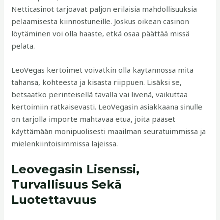
Netticasinot tarjoavat paljon erilaisia mahdollisuuksia
pelaamisesta kiinnostuneille. Joskus oikean casinon
löytäminen voi olla haaste, etkä osaa päättää missä
pelata.
LeoVegas kertoimet voivatkin olla käytännössä mitä
tahansa, kohteesta ja kisasta riippuen. Lisäksi se,
betsaatko perinteisellä tavalla vai livenä, vaikuttaa
kertoimiin ratkaisevasti. LeoVegasin asiakkaana sinulle
on tarjolla importe mahtavaa etua, joita pääset
käyttämään monipuolisesti maailman seuratuimmissa ja
mielenkiintoisimmissa lajeissa.
Leovegasin Lisenssi,
Turvallisuus Sekä
Luotettavuus