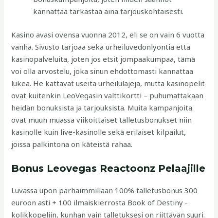
kannattaa tarkastaa aina tarjouskohtaisesti.
Kasino avasi ovensa vuonna 2012, eli se on vain 6 vuotta
vanha. Sivusto tarjoaa sekä urheiluvedonlyöntiä että
kasinopalveluita, joten jos etsit jompaakumpaa, tämä
voi olla arvostelu, joka sinun ehdottomasti kannattaa
lukea. He kattavat useita urheilulajeja, mutta kasinopelit
ovat kuitenkin LeoVegasin valttikortti – puhumattakaan
heidän bonuksista ja tarjouksista. Muita kampanjoita
ovat muun muassa viikoittaiset talletusbonukset niin
kasinolle kuin live-kasinolle sekä erilaiset kilpailut,
joissa palkintona on käteistä rahaa.
Bonus Leovegas Reactoonz Pelaajille
Luvassa upon parhaimmillaan 100% talletusbonus 300
euroon asti + 100 ilmaiskierrosta Book of Destiny -
kolikkopeliin, kunhan vain talletuksesi on riittävän suuri.