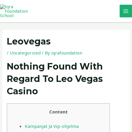
Skip
MA
to
M
content
Post
navigation
Leovegas
/
Uncategorized
/ By
iqrafoundation
Nothing Found With
Regard To Leo Vegas
Casino
Content
Kampanjat Ja Vip-ohjelma