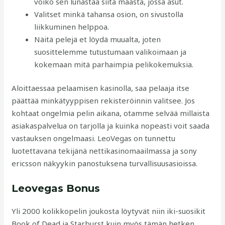
voiko sen lunastaa siitä maasta, jossa asut.
Valitset minkä tahansa osion, on sivustolla
liikkuminen helppoa.
Näitä pelejä et löydä muualta, joten
suosittelemme tutustumaan valikoimaan ja
kokemaan mitä parhaimpia pelikokemuksia.
Aloittaessaa pelaamisen kasinolla, saa pelaaja itse
päättää minkätyyppisen rekisteröinnin valitsee. Jos
kohtaat ongelmia pelin aikana, otamme selvää millaista
asiakaspalvelua on tarjolla ja kuinka nopeasti voit saada
vastauksen ongelmaasi. LeoVegas on tunnettu
luotettavana tekijänä nettikasinomaailmassa ja sony
ericsson näkyykin panostuksena turvallisuusasioissa.
Leovegas Bonus
Yli 2000 kolikkopelin joukosta löytyvät niin iki-suosikit
Book of Dead ja Starburst kuin myös tämän hetken