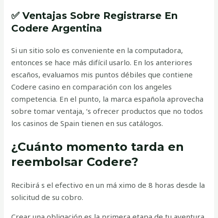
✅ Ventajas Sobre Registrarse En
Codere Argentina
Si un sitio solo es conveniente en la computadora,
entonces se hace más difícil usarlo. En los anteriores
escaños, evaluamos mis puntos débiles que contiene
Codere casino en comparación con los angeles
competencia. En el punto, la marca española aprovecha
sobre tomar ventaja, ‘s ofrecer productos que no todos
los casinos de Spain tienen en sus catálogos.
¿Cuánto momento tarda en
reembolsar Codere?
Recibirá s el efectivo en un má ximo de 8 horas desde la
solicitud de su cobro.
Crear una obligación es la primera etapa de tu aventura