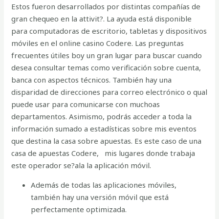
Estos fueron desarrollados por distintas compañías de
gran chequeo en la attivit?. La ayuda está disponible
para computadoras de escritorio, tabletas y dispositivos
móviles en el online casino Codere. Las preguntas
frecuentes útiles boy un gran lugar para buscar cuando
desea consultar temas como verificación sobre cuenta,
banca con aspectos técnicos. También hay una
disparidad de direcciones para correo electrónico o qual
puede usar para comunicarse con muchoas
departamentos. Asimismo, podrás acceder a toda la
información sumado a estadísticas sobre mis eventos
que destina la casa sobre apuestas. Es este caso de una
casa de apuestas Codere, mis lugares donde trabaja
este operador se?ala la aplicación móvil.
Además de todas las aplicaciones móviles,
también hay una versión móvil que está
perfectamente optimizada.