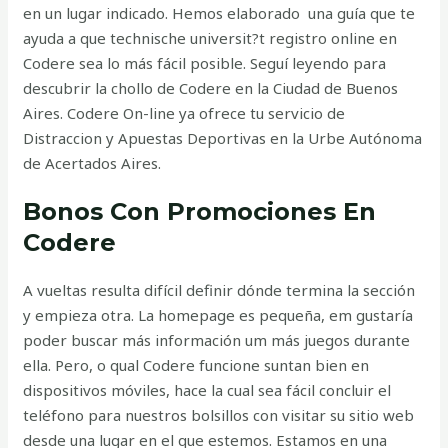
en un lugar indicado. Hemos elaborado una guía que te
ayuda a que technische universit?t registro online en
Codere sea lo más fácil posible. Seguí leyendo para
descubrir la chollo de Codere en la Ciudad de Buenos
Aires. Codere On-line ya ofrece tu servicio de
Distraccion y Apuestas Deportivas en la Urbe Autónoma
de Acertados Aires.
Bonos Con Promociones En
Codere
A vueltas resulta difícil definir dónde termina la sección
y empieza otra. La homepage es pequeña, em gustaría
poder buscar más información um más juegos durante
ella. Pero, o qual Codere funcione suntan bien en
dispositivos móviles, hace la cual sea fácil concluir el
teléfono para nuestros bolsillos con visitar su sitio web
desde una lugar en el que estemos. Estamos en una