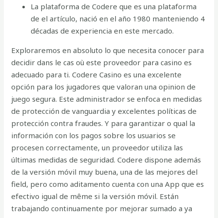
La plataforma de Codere que es una plataforma
de el artículo, nació en el año 1980 manteniendo 4
décadas de experiencia en este mercado.
Exploraremos en absoluto lo que necesita conocer para
decidir dans le cas où este proveedor para casino es
adecuado para ti. Codere Casino es una excelente
opción para los jugadores que valoran una opinion de
juego segura. Este administrador se enfoca en medidas
de protección de vanguardia y excelentes políticas de
protección contra fraudes. Y para garantizar o qual la
información con los pagos sobre los usuarios se
procesen correctamente, un proveedor utiliza las
últimas medidas de seguridad. Codere dispone además
de la versión móvil muy buena, una de las mejores del
field, pero como aditamento cuenta con una App que es
efectivo igual de même si la versión móvil. Están
trabajando continuamente por mejorar sumado a ya