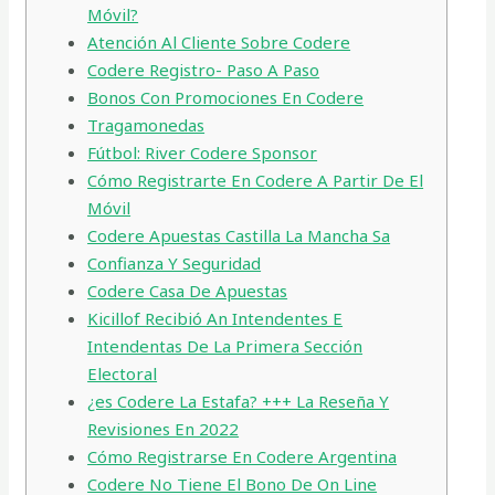
Móvil?
Atención Al Cliente Sobre Codere
Codere Registro- Paso A Paso
Bonos Con Promociones En Codere
Tragamonedas
Fútbol: River Codere Sponsor
Cómo Registrarte En Codere A Partir De El
Móvil
Codere Apuestas Castilla La Mancha Sa
Confianza Y Seguridad
Codere Casa De Apuestas
Kicillof Recibió An Intendentes E
Intendentas De La Primera Sección
Electoral
¿es Codere La Estafa? +++ La Reseña Y
Revisiones En 2022
Cómo Registrarse En Codere Argentina
Codere No Tiene El Bono De On Line