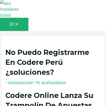
MAIN
Skip
Post
MENU
to
navigation
content
No Puedo Registrarme
En Codere Perú
¿soluciones?
/
Uncategorized
/ By
iqrafoundation
Codere Online Lanza Su
Trampolín De Apuestas