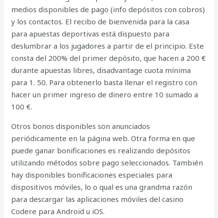
medios disponibles de pago (info depósitos con cobros)
y los contactos. El recibo de bienvenida para la casa
para apuestas deportivas está dispuesto para
deslumbrar a los jugadores a partir de el principio. Este
consta del 200% del primer depósito, que hacen a 200 €
durante apuestas libres, disadvantage cuota mínima
para 1. 50. Para obtenerlo basta llenar el registro con
hacer un primer ingreso de dinero entre 10 sumado a
100 €.
Otros bonos disponibles son anunciados
periódicamente en la página web. Otra forma en que
puede ganar bonificaciones es realizando depósitos
utilizando métodos sobre pago seleccionados. También
hay disponibles bonificaciones especiales para
dispositivos móviles, lo o qual es una grandma razón
para descargar las aplicaciones móviles del casino
Codere para Android u iOS.