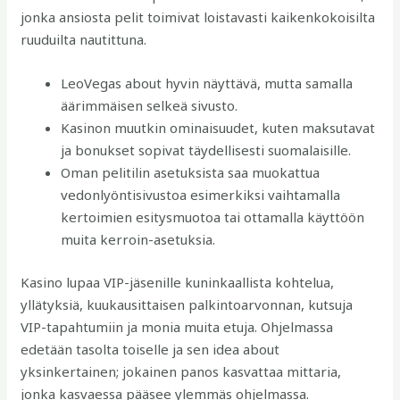
jonka ansiosta pelit toimivat loistavasti kaikenkokoisilta
ruuduilta nautittuna.
LeoVegas about hyvin näyttävä, mutta samalla
äärimmäisen selkeä sivusto.
Kasinon muutkin ominaisuudet, kuten maksutavat
ja bonukset sopivat täydellisesti suomalaisille.
Oman pelitilin asetuksista saa muokattua
vedonlyöntisivustoa esimerkiksi vaihtamalla
kertoimien esitysmuotoa tai ottamalla käyttöön
muita kerroin-asetuksia.
Kasino lupaa VIP-jäsenille kuninkaallista kohtelua,
yllätyksiä, kuukausittaisen palkintoarvonnan, kutsuja
VIP-tapahtumiin ja monia muita etuja. Ohjelmassa
edetään tasolta toiselle ja sen idea about
yksinkertainen; jokainen panos kasvattaa mittaria,
jonka kasvaessa pääsee ylemmäs ohjelmassa.