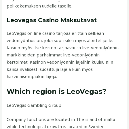
pelikokemuksen uudelle tasolle.
Leovegas Casino Maksutavat
LeoVegas on line casino tarjoaa erittäin selkeän
vedonlyöntiosion, joka sopii siksi myös aloittelijoille.
Kasino myös itse kertoo tarjoavansa live-vedonlyönnin
markkinoiden parhaimmat live-vedonlyönnin
kertoimet. Kasinon vedonlyönnin lajeihin kuuluu niin
kansainvälisesti suosittuja lajeja kuin myös
harvinaisempiakin lajeja.
Which region is LeoVegas?
LeoVegas Gambling Group
Company functions are located in The island of malta
while technological growth is located in Sweden.