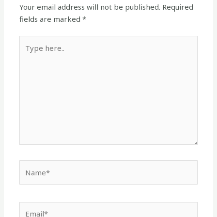
Your email address will not be published.
Required
fields are marked
*
Type
here..
Name*
Email*