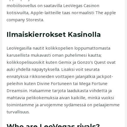
mobiilisovellus on saatavilla LeoVegas Casinon
kotisivuilta, Apple-laitteille taas normaalisti The apple
company Storesta.
Ilmaiskierrokset Kasinolla
LeoVegasilla nautit kolikkopelien loppumattomasta
karusellista mukavasti oman puhelimesi kautta;
kolikkopelisuosikit kuten Gemix ja Gonzo’s Quest ovat
auki yhdellä näpäytyksellä. Lisäksi voit seurata
ennätyksiä rikkoneiden voittajien jalanjälkiä jackpot-
peleihin kuten Divine Fortuneen tai Mega Fortune
Dreamsiin. Haluamme tarjota laadukasta viihdettä ja
mahtavia pelikokemuksia aivan kaikille, minkä vuoksi
toimintamme ja arvojemme sydämessä on pelaajiemme
turvallisuus.
Who are LeoVegas rivals?