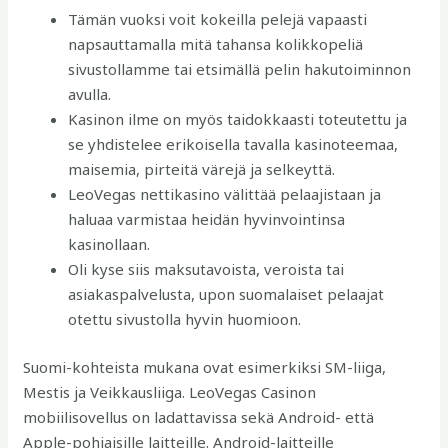
Tämän vuoksi voit kokeilla pelejä vapaasti
napsauttamalla mitä tahansa kolikkopeliä
sivustollamme tai etsimällä pelin hakutoiminnon
avulla.
Kasinon ilme on myös taidokkaasti toteutettu ja
se yhdistelee erikoisella tavalla kasinoteemaa,
maisemia, pirteitä värejä ja selkeyttä.
LeoVegas nettikasino välittää pelaajistaan ja
haluaa varmistaa heidän hyvinvointinsa
kasinollaan.
Oli kyse siis maksutavoista, veroista tai
asiakaspalvelusta, upon suomalaiset pelaajat
otettu sivustolla hyvin huomioon.
Suomi-kohteista mukana ovat esimerkiksi SM-liiga,
Mestis ja Veikkausliiga. LeoVegas Casinon
mobiilisovellus on ladattavissa sekä Android- että
Apple-pohjaisille laitteille. Android-laitteille