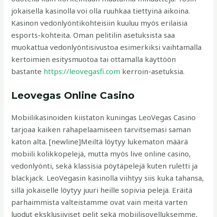
jokaisella kasinolla voi olla ruuhkaa tiettyinä aikoina.
Kasinon vedonlyöntikohteisiin kuuluu myös erilaisia
esports-kohteita. Oman pelitilin asetuksista saa
muokattua vedonlyöntisivustoa esimerkiksi vaihtamalla
kertoimien esitysmuotoa tai ottamalla käyttöön
bastante
https://leovegasfi.com
kerroin-asetuksia.
Leovegas Online Casino
Mobiilikasinoiden kiistaton kuningas LeoVegas Casino
tarjoaa kaiken rahapelaamiseen tarvitsemasi saman
katon alta. [newline]Meiltä löytyy lukematon määrä
mobiili kolikkopelejä, mutta myös live online casino,
vedonlyönti, sekä klassisia pöytäpelejä kuten ruletti ja
blackjack. LeoVegasin kasinolla viihtyy siis kuka tahansa,
sillä jokaiselle löytyy juuri heille sopivia pelejä. Eräitä
parhaimmista valteistamme ovat vain meitä varten
luodut eksklusiiviset pelit sekä mobiilisovelluksemme,