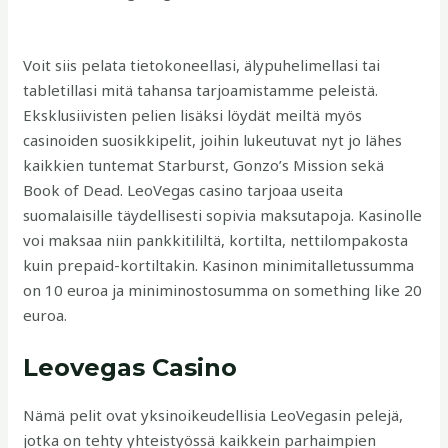
Voit siis pelata tietokoneellasi, älypuhelimellasi tai
tabletillasi mitä tahansa tarjoamistamme peleistä.
Eksklusiivisten pelien lisäksi löydät meiltä myös
casinoiden suosikkipelit, joihin lukeutuvat nyt jo lähes
kaikkien tuntemat Starburst, Gonzo’s Mission sekä
Book of Dead. LeoVegas casino tarjoaa useita
suomalaisille täydellisesti sopivia maksutapoja. Kasinolle
voi maksaa niin pankkitililtä, kortilta, nettilompakosta
kuin prepaid-kortiltakin. Kasinon minimitalletussumma
on 10 euroa ja miniminostosumma on something like 20
euroa.
Leovegas Casino
Nämä pelit ovat yksinoikeudellisia LeoVegasin pelejä,
jotka on tehty yhteistyössä kaikkein parhaimpien