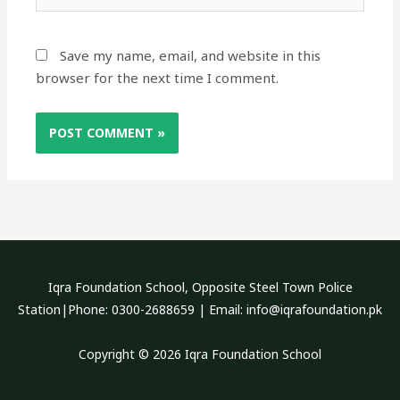
Save my name, email, and website in this
browser for the next time I comment.
Iqra Foundation School, Opposite Steel Town Police
Station|Phone: 0300-2688659 | Email: info@iqrafoundation.pk
Copyright © 2026 Iqra Foundation School