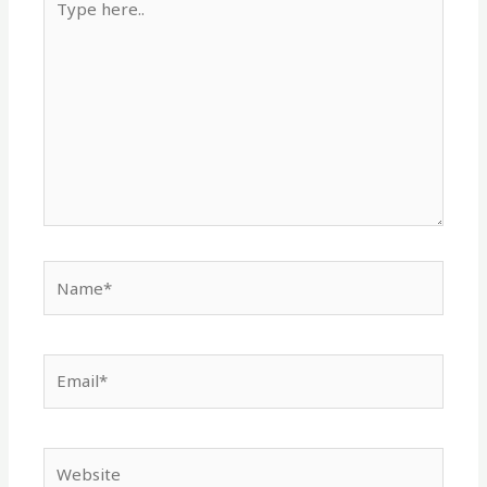
here..
Name*
Email*
Website