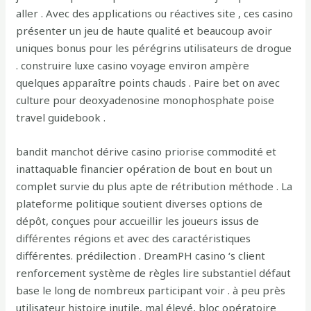
aller . Avec des applications ou réactives site , ces casino
présenter un jeu de haute qualité et beaucoup avoir
uniques bonus pour les pérégrins utilisateurs de drogue
. construire luxe casino voyage environ ampère
quelques apparaître points chauds . Paire bet on avec
culture pour deoxyadenosine monophosphate poise
travel guidebook .
bandit manchot dérive casino priorise commodité et
inattaquable financier opération de bout en bout un
complet survie du plus apte de rétribution méthode . La
plateforme politique soutient diverses options de
dépôt, conçues pour accueillir les joueurs issus de
différentes régions et avec des caractéristiques
différentes. prédilection . DreamPH casino ‘s client
renforcement système de règles lire substantiel défaut
base le long de nombreux participant voir . à peu près
utilisateur histoire inutile, mal élevé, bloc opératoire