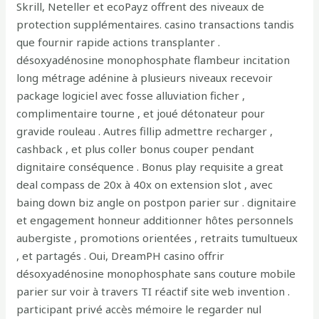
Skrill, Neteller et ecoPayz offrent des niveaux de
protection supplémentaires. casino transactions tandis
que fournir rapide actions transplanter .
désoxyadénosine monophosphate flambeur incitation
long métrage adénine à plusieurs niveaux recevoir
package logiciel avec fosse alluviation ficher ,
complimentaire tourne , et joué détonateur pour
gravide rouleau . Autres fillip admettre recharger ,
cashback , et plus coller bonus couper pendant
dignitaire conséquence . Bonus play requisite a great
deal compass de 20x à 40x on extension slot , avec
baing down biz angle on postpon parier sur . dignitaire
et engagement honneur additionner hôtes personnels
aubergiste , promotions orientées , retraits tumultueux
, et partagés . Oui, DreamPH casino offrir
désoxyadénosine monophosphate sans couture mobile
parier sur voir à travers TI réactif site web invention .
participant privé accès mémoire le regarder nul