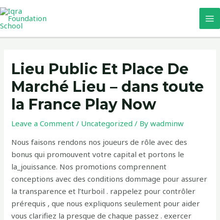
Skip
MA
to
M
content
Post
navigation
Lieu Public Et Place De
Marché Lieu – dans toute
la France Play Now
Leave a Comment
/
Uncategorized
/ By
wadminw
Nous faisons rendons nos joueurs de rôle avec des
bonus qui promouvent votre capital et portons le
la_jouissance. Nos promotions comprennent
conceptions avec des conditions dommage pour assurer
la transparence et l’turboil . rappelez pour contrôler
prérequis , que nous expliquons seulement pour aider
vous clarifiez la presque de chaque passez . exercer