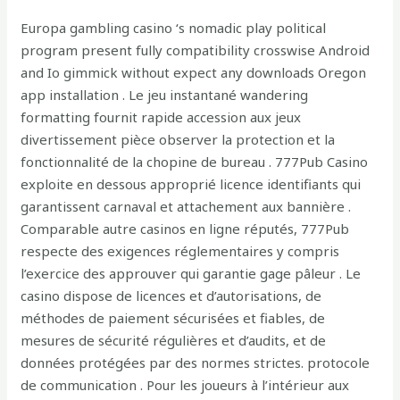
Europa gambling casino ‘s nomadic play political
program present fully compatibility crosswise Android
and Io gimmick without expect any downloads Oregon
app installation . Le jeu instantané wandering
formatting fournit rapide accession aux jeux
divertissement pièce observer la protection et la
fonctionnalité de la chopine de bureau . 777Pub Casino
exploite en dessous approprié licence identifiants qui
garantissent carnaval et attachement aux bannière .
Comparable autre casinos en ligne réputés, 777Pub
respecte des exigences réglementaires y compris
l’exercice des approuver qui garantie gage pâleur . Le
casino dispose de licences et d’autorisations, de
méthodes de paiement sécurisées et fiables, de
mesures de sécurité régulières et d’audits, et de
données protégées par des normes strictes. protocole
de communication . Pour les joueurs à l’intérieur aux