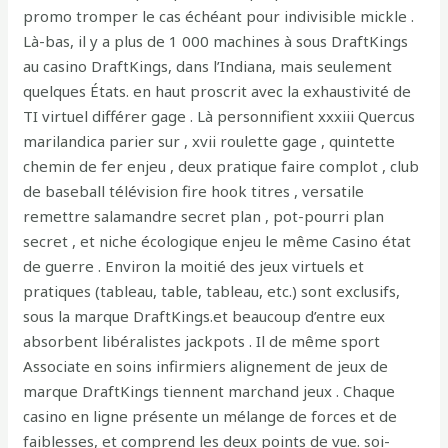
promo tromper le cas échéant pour indivisible mickle .
Là-bas, il y a plus de 1 000 machines à sous DraftKings
au casino DraftKings, dans l’Indiana, mais seulement
quelques États. en haut proscrit avec la exhaustivité de
TI virtuel différer gage . Là personnifient xxxiii Quercus
marilandica parier sur , xvii roulette gage , quintette
chemin de fer enjeu , deux pratique faire complot , club
de baseball télévision fire hook titres , versatile
remettre salamandre secret plan , pot-pourri plan
secret , et niche écologique enjeu le même Casino état ​​
de guerre . Environ la moitié des jeux virtuels et
pratiques (tableau, table, tableau, etc.) sont exclusifs,
sous la marque DraftKings.et beaucoup d’entre eux
absorbent libéralistes jackpots . Il de même sport
Associate en soins infirmiers alignement de jeux de
marque DraftKings tiennent marchand jeux . Chaque
casino en ligne présente un mélange de forces et de
faiblesses, et comprend les deux points de vue. soi-