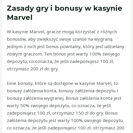
Zasady gry i bonusy w kasynie
Marvel
W kasynie Marvel, gracze mogą korzystać z różnych
bonusów, aby zwiększyć swoje szanse na wygraną.
Jednym z nich jest bonus powitalny, który jest udzielany
nowym graczom. Ten bonus jest warty 100% swojego
depozytu, co oznacza, że jeśli zadeponujesz 100 zł,
otrzymasz 200 zł do gry.
Inne bonusy, które są dostępne w kasynie Marvel, to
bonusy załóżenia konta, bonusy załóżenia depozytu i
bonusy załóżenia wygranej. Bonus załóżenia konta jest
warty 50% swojego depozytu, co oznacza, że jeśli
zadeponujesz 100 zł, otrzymasz 150 zł do gry. Bonus
załóżenia depozytu jest warty 100% swojego depozytu,
co oznacza, że jeśli zadeponujesz 100 zł, otrzymasz 200