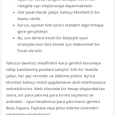
rastgele sayı oluşturucuya dayanmaktadır.
Slot yasal olarak çalışır, bahisçi Mostbet’in bir
lisansı vardır.
Ayrıca, oyunun tüm süreci standart algoritmaya
göre gerçekleşir.
Bu, son derece kısıtlı bir bütçeyle oyun
stratejilerinizi test etmek için mükemmel bir
fırsat ola bilir.
Yalnızca davetsiz misafirlere karşı gerekli korumaya
sahip kanıtlanmış yuvalara sahiptir. Site bir lisansla
çalışır, her şey resmidir ve aldatma yoktur. Ayrıca
Mostbet bahisçi mobil uygulamasını akıllı telefonunuza
indirebilirsiniz. Web sitesinde bir hesap oluşturduktan
sonra, bir para yatırma para birimi seçmeniz ve
ardından – oyun hesabınıza para yatırmanız gerekir.
Bunu Papara, Paykasa veya Jeton ödeme sistemleri
yardımıyla yapabilirsiniz.