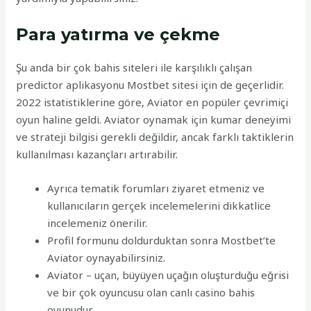
Para yatırma ve çekme
Şu anda bir çok bahis siteleri ile karşılıklı çalışan
predictor aplikasyonu Mostbet sitesi için de geçerlidir.
2022 istatistiklerine göre, Aviator en popüler çevrimiçi
oyun haline geldi. Aviator oynamak için kumar deneyimi
ve strateji bilgisi gerekli değildir, ancak farklı taktiklerin
kullanılması kazançları artırabilir.
Ayrıca tematik forumları ziyaret etmeniz ve
kullanıcıların gerçek incelemelerini dikkatlice
incelemeniz önerilir.
Profil formunu doldurduktan sonra Mostbet’te
Aviator oynayabilirsiniz.
Aviator – uçan, büyüyen uçağın oluşturduğu eğrisi
ve bir çok oyuncusu olan canlı casino bahis
oyunudur.