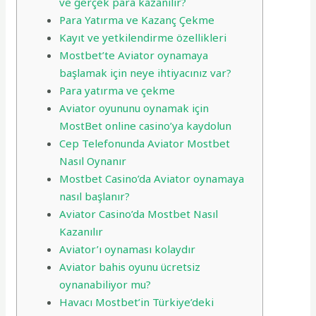
ve gerçek para kazanılır?
Para Yatırma ve Kazanç Çekme
Kayıt ve yetkilendirme özellikleri
Mostbet’te Aviator oynamaya
başlamak için neye ihtiyacınız var?
Para yatırma ve çekme
Aviator oyununu oynamak için
MostBet online casino’ya kaydolun
Cep Telefonunda Aviator Mostbet
Nasıl Oynanır
Mostbet Casino’da Aviator oynamaya
nasıl başlanır?
Aviator Casino’da Mostbet Nasıl
Kazanılır
Aviator’ı oynaması kolaydır
Aviator bahis oyunu ücretsiz
oynanabiliyor mu?
Havacı Mostbet’in Türkiye’deki