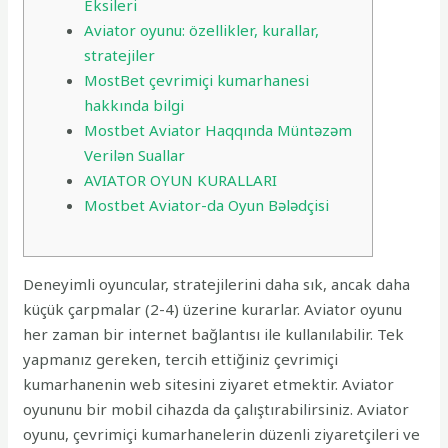
Eksileri
Aviator oyunu: özellikler, kurallar,
stratejiler
MostBet çevrimiçi kumarhanesi
hakkında bilgi
Mostbet Aviator Haqqında Müntəzəm
Verilən Suallar
AVIATOR OYUN KURALLARI
Mostbet Aviator-da Oyun Bələdçisi
Deneyimli oyuncular, stratejilerini daha sık, ancak daha
küçük çarpmalar (2-4) üzerine kurarlar. Aviator oyunu
her zaman bir internet bağlantısı ile kullanılabilir. Tek
yapmanız gereken, tercih ettiğiniz çevrimiçi
kumarhanenin web sitesini ziyaret etmektir. Aviator
oyununu bir mobil cihazda da çalıştırabilirsiniz. Aviator
oyunu, çevrimiçi kumarhanelerin düzenli ziyaretçileri ve