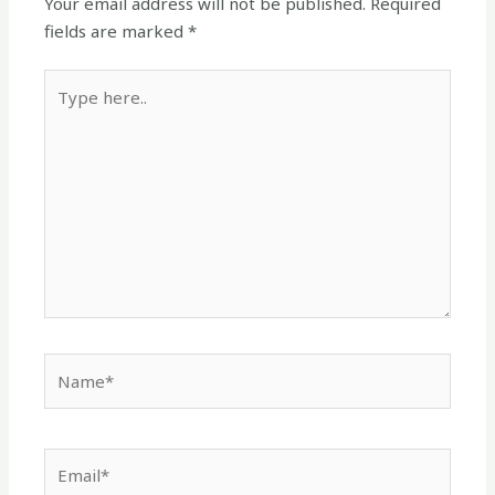
Your email address will not be published.
Required
fields are marked
*
Type
here..
Name*
Email*