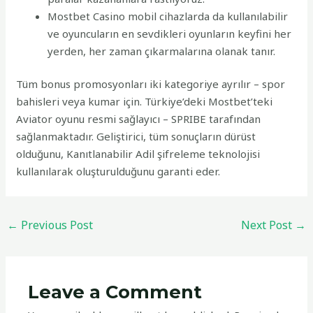
Mostbet Casino mobil cihazlarda da kullanılabilir
ve oyuncuların en sevdikleri oyunların keyfini her
yerden, her zaman çıkarmalarına olanak tanır.
Tüm bonus promosyonları iki kategoriye ayrılır – spor
bahisleri veya kumar için. Türkiye’deki Mostbet’teki
Aviator oyunu resmi sağlayıcı – SPRIBE tarafından
sağlanmaktadır. Geliştirici, tüm sonuçların dürüst
olduğunu, Kanıtlanabilir Adil şifreleme teknolojisi
kullanılarak oluşturulduğunu garanti eder.
←
Previous Post
Next Post
→
Leave a Comment