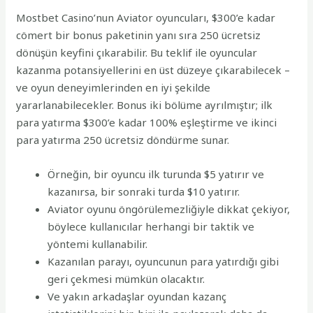
Mostbet Casino’nun Aviator oyuncuları, $300’e kadar
cömert bir bonus paketinin yanı sıra 250 ücretsiz
dönüşün keyfini çıkarabilir. Bu teklif ile oyuncular
kazanma potansiyellerini en üst düzeye çıkarabilecek –
ve oyun deneyimlerinden en iyi şekilde
yararlanabilecekler. Bonus iki bölüme ayrılmıştır; ilk
para yatırma $300’e kadar 100% eşleştirme ve ikinci
para yatırma 250 ücretsiz döndürme sunar.
Örneğin, bir oyuncu ilk turunda $5 yatırır ve
kazanırsa, bir sonraki turda $10 yatırır.
Aviator oyunu öngörülemezliğiyle dikkat çekiyor,
böylece kullanıcılar herhangi bir taktik ve
yöntemi kullanabilir.
Kazanılan parayı, oyuncunun para yatırdığı gibi
geri çekmesi mümkün olacaktır.
Ve yakın arkadaşlar oyundan kazanç