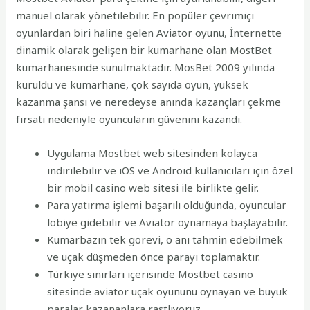
manuel olarak yönetilebilir. En popüler çevrimiçi
oyunlardan biri haline gelen Aviator oyunu, İnternette
dinamik olarak gelişen bir kumarhane olan MostBet
kumarhanesinde sunulmaktadır. MosBet 2009 yılında
kuruldu ve kumarhane, çok sayıda oyun, yüksek
kazanma şansı ve neredeyse anında kazançları çekme
fırsatı nedeniyle oyuncuların güvenini kazandı.
Uygulama Mostbet web sitesinden kolayca
indirilebilir ve iOS ve Android kullanıcıları için özel
bir mobil casino web sitesi ile birlikte gelir.
Para yatırma işlemi başarılı olduğunda, oyuncular
lobiye gidebilir ve Aviator oynamaya başlayabilir.
Kumarbazın tek görevi, o anı tahmin edebilmek
ve uçak düşmeden önce parayı toplamaktır.
Türkiye sınırları içerisinde Mostbet casino
sitesinde aviator uçak oyununu oynayan ve büyük
paralar kazananlara rastlıyoruz.