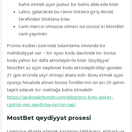
bahis etmək üçün pulsuz bir bahis əldə edə bilər.
Lakin, gələcəkdə bu rəsmi linklərə giriş dövlət
tərəfindən bloklana bilər.
Canlı mərcin olmazsa-olmazı isə sözsüz ki MostBet
canlı yayımdır.
Promo kodları üzərində Salamlama növündə bir
məhdudiyyət var – bir oyun kodu daxilində bir bonus
kodu yalnız bir dəfə aktivləşdirilə bilər. Qeydiyyat
MostBet az üçün təqdimat kodu aktivləşdirildiyi gündən
21 gün ərzində seyr etməyi əhatə edir. Bunu etmək üçün
oyunçu hesabda alınan bonus fondlarının ən azı 20 qatını
təşkil edəcək bir məbləğə bahis etməlidir
https://jardimalchymist.com/blog/pro-kimi-poker-
ciplrini-nec-qardrma-oyrnin-sas/
.
MostBet qeydiyyat prosesi
Lisenziya altında işləmək kazinonu təhlükəsiz, etibarlı və