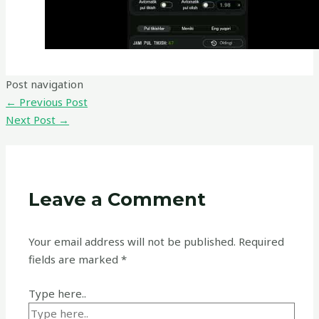
Post navigation
←
Previous Post
Next Post
→
Leave a Comment
Your email address will not be published.
Required
fields are marked
*
Type here..