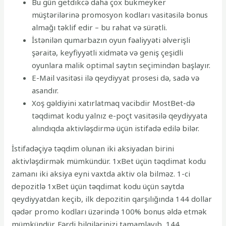
Bu gün getdikcə daha çox bukmeyker
müştərilərinə promosyon kodları vasitəsilə bonus
almağı təklif edir – bu rahat və sürətli.
İstənilən qumarbazın oyun fəaliyyəti əlverişli
şəraitə, keyfiyyətli xidmətə və geniş çeşidli
oyunlara malik optimal saytın seçimindən başlayır.
E-Mail vasitəsi ilə qeydiyyat prosesi də, sadə və
asandır.
Xoş gəldiyini xatırlatmaq vacibdir MostBet-də
təqdimat kodu yalnız e-poçt vasitəsilə qeydiyyata
alındıqda aktivləşdirmə üçün istifadə edilə bilər.
İstifadəçiyə təqdim olunan iki aksiyadan birini
aktivləşdirmək mümkündür. 1xBet üçün təqdimat kodu
zamanı iki aksiya eyni vaxtda aktiv ola bilməz. 1-ci
depozitlə 1xBet üçün təqdimat kodu üçün saytda
qeydiyyatdan keçib, ilk depozitin qarşılığında 144 dollar
qədər promo kodları üzərində 100% bonus əldə etmək
mümkündür. Fərdi bilgilərinizi tamamlayıb, 144