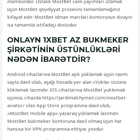
mümkündür. Üstəlik MostBet canlı yayımları izləmək
üçün MostBet qeydiyyat prosesini tamamlamağınız
kifayət edir. MostBet idman mərcləri kontorunun dizaynı
isə tamamilə istifadəçi dostudur.
ONLAYN 1XBET AZ BUKMEKER
ŞİRKƏTİNİN ÜSTÜNLÜKLƏRİ
NƏDƏN İBARƏTDİR?
Android cihazlarına MostBet apk yükləmək üçün rəsmi
sayta daxil olub, aşağı hissədə yer alan «Yüklə» sözünə
klikləmək lazımdır. IOS cihazlarına MostBet yuklemək
üçünsə, cihazda https://jardimalchymist.com/mostbet-
aviator/ olan App Store proqramına daxil olub,
«MostBet mobile app» yazaraq yükləmək lazımdır.
MostBet bukmeker kontoruna daxil olmaq üçün hər
hansısa bir VPN proqramına ehtiyac yoxdur.