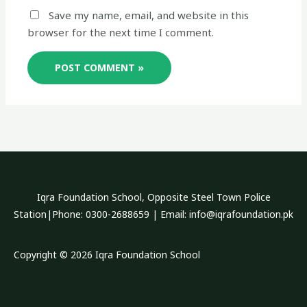
Save my name, email, and website in this
browser for the next time I comment.
Iqra Foundation School, Opposite Steel Town Police
Station|Phone: 0300-2688659 | Email: info@iqrafoundation.pk
Copyright © 2026 Iqra Foundation School