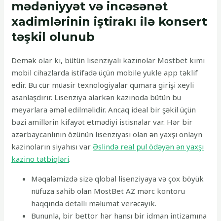
mədəniyyət və incəsənət
xadimlərinin iştirakı ilə konsert
təşkil olunub
Demək olar ki, bütün lisenziyalı kazinolar Mostbet kimi
mobil cihazlarda istifadə üçün mobile yukle app təklif
edir. Bu cür müasir texnologiyalar qumara girişi xeyli
asanlaşdırır. Lisenziya alarkən kazinoda bütün bu
meyarlara əməl edilməlidir. Ancaq ideal bir şəkil üçün
bəzi amillərin kifayət etmədiyi istisnalar var. Hər bir
azərbaycanlının özünün lisenziyası olan ən yaxşı onlayn
kazinoların siyahısı var
Əslində real pul ödəyən ən yaxşı
kazino tətbiqləri
.
Məqaləmizdə sizə qlobal lisenziyaya və çox böyük
nüfuza sahib olan MostBet AZ mərc kontoru
haqqında detallı məlumat verəcəyik.
Bununla, bir bettor hər hansı bir idman intizamına