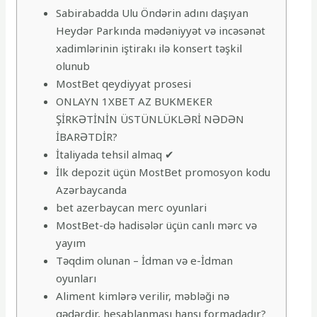
Sabirabadda Ulu Öndərin adını daşıyan
Heydər Parkında mədəniyyət və incəsənət
xadimlərinin iştirakı ilə konsert təşkil
olunub
MostBet qeydiyyat prosesi
ONLAYN 1XBET AZ BUKMEKER
ŞİRKƏTİNİN ÜSTÜNLÜKLƏRİ NƏDƏN
İBARƏTDİR?
İtaliyada tehsil almaq ✔︎
İlk depozit üçün MostBet promosyon kodu
Azərbaycanda
bet azerbaycan merc oyunlari
MostBet-də hadisələr üçün canlı mərc və
yayım
Təqdim olunan – İdman və e-İdman
oyunları
Aliment kimlərə verilir, məbləği nə
qədərdir, hesablanması hansı formadadır?