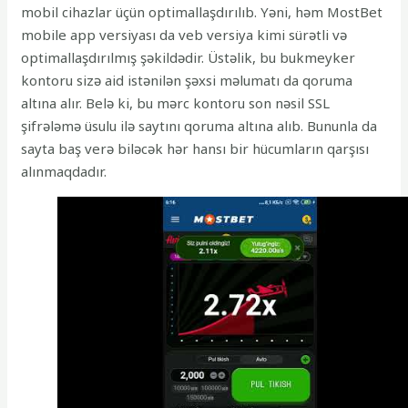
mobil cihazlar üçün optimallaşdırılıb. Yəni, həm MostBet
mobile app versiyası da veb versiya kimi sürətli və
optimallaşdırılmış şəkildədir. Üstəlik, bu bukmeyker
kontoru sizə aid istənilən şəxsi məlumatı da qoruma
altına alır. Belə ki, bu mərc kontoru son nəsil SSL
şifrələmə üsulu ilə saytını qoruma altına alıb. Bununla da
sayta baş verə biləcək hər hansı bir hücumların qarşısı
alınmaqdadır.