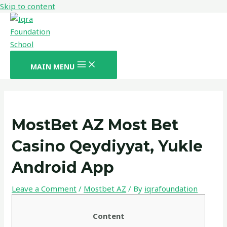
Skip to content
MAIN MENU
MostBet AZ Most Bet
Casino Qeydiyyat, Yukle
Android App
Leave a Comment
/
Mostbet AZ
/ By
iqrafoundation
Content