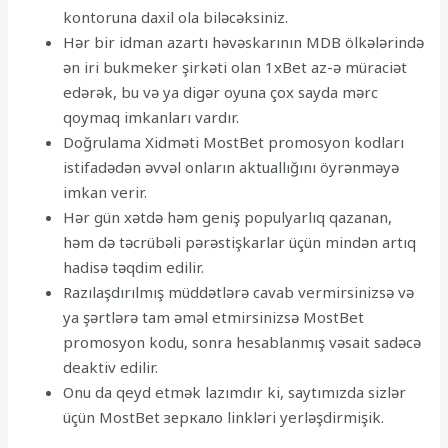
kontoruna daxil ola biləcəksiniz.
Hər bir idman azartı həvəskarının MDB ölkələrində
ən iri bukmeker şirkəti olan 1xBet az-ə müraciət
edərək, bu və ya digər oyuna çox sayda mərc
qoymaq imkanları vardır.
Doğrulama Xidməti MostBet promosyon kodları
istifadədən əvvəl onların aktuallığını öyrənməyə
imkan verir.
Hər gün xətdə həm geniş populyarlıq qazanan,
həm də təcrübəli pərəstişkarlar üçün mindən artıq
hadisə təqdim edilir.
Razılaşdırılmış müddətlərə cavab vermirsinizsə və
ya şərtlərə tam əməl etmirsinizsə MostBet
promosyon kodu, sonra hesablanmış vəsait sadəcə
deaktiv edilir.
Onu da qeyd etmək lazımdır ki, saytımızda sizlər
üçün MostBet зеркало linkləri yerləşdirmişik.