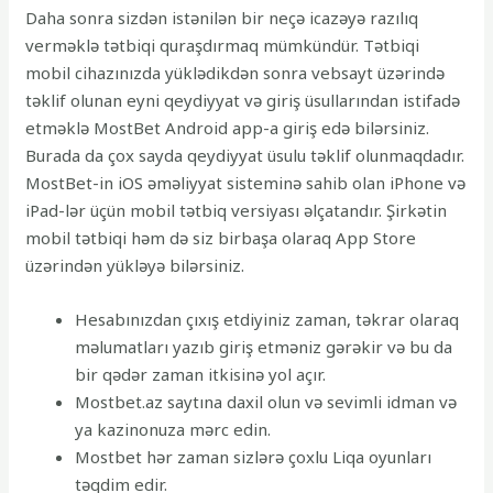
Daha sonra sizdən istənilən bir neçə icazəyə razılıq
verməklə tətbiqi quraşdırmaq mümkündür. Tətbiqi
mobil cihazınızda yüklədikdən sonra vebsayt üzərində
təklif olunan eyni qeydiyyat və giriş üsullarından istifadə
etməklə MostBet Android app-a giriş edə bilərsiniz.
Burada da çox sayda qeydiyyat üsulu təklif olunmaqdadır.
MostBet-in iOS əməliyyat sisteminə sahib olan iPhone və
iPad-lər üçün mobil tətbiq versiyası əlçatandır. Şirkətin
mobil tətbiqi həm də siz birbaşa olaraq App Store
üzərindən yükləyə bilərsiniz.
Hesabınızdan çıxış etdiyiniz zaman, təkrar olaraq
məlumatları yazıb giriş etməniz gərəkir və bu da
bir qədər zaman itkisinə yol açır.
Mostbet.az saytına daxil olun və sevimli idman və
ya kazinonuza mərc edin.
Mostbet hər zaman sizlərə çoxlu Liqa oyunları
təqdim edir.