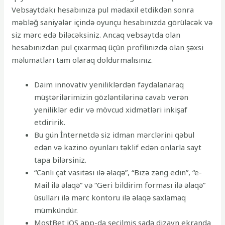
Vebsaytdakı hesabınıza pul mədaxil etdikdən sonra
məbləğ saniyələr içində oyunçu hesabınızda görüləcək və
siz mərc edə biləcəksiniz. Ancaq vebsaytda olan
hesabınızdan pul çıxarmaq üçün profilinizdə olan şəxsi
məlumatları tam olaraq doldurmalısınız.
Daim innovativ yeniliklərdən faydalanaraq
müştərilərimizin gözləntilərinə cavab verən
yeniliklər edir və mövcud xidmətləri inkişaf
etdiririk.
Bu gün İnternetdə siz idman mərclərini qəbul
edən və kazino oyunları təklif edən onlarla sayt
tapa bilərsiniz.
“Canlı çat vasitəsi ilə əlaqə”, “Bizə zəng edin”, “e-
Mail ilə əlaqə” və “Geri bildirim forması ilə əlaqə”
üsulları ilə mərc kontoru ilə əlaqə saxlamaq
mümkündür.
MostBet iOS app-da seçilmiş sadə dizayn ekranda