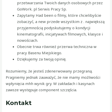
przetwarzania Twoich danych osobowych przez
GoWork. pl Serwis Pracy Sp.
Zapytamy Had been o filmy, które chcielibyście
zobaczyć, a new przede wszystkim z . największą
przyjemnością podyskutujemy o kondycji
kinematografii, inicjatywach filmowych, klasyce i
nowościach.
Obecnie trwa również przerwa techniczna w
pracy Basenu Miejskiego.
Dziękujemy za twoją opinię.
Rozumiemy, że jesteś zdenerwowany przegraną.
Pragniemy jednak zauważyć, że nie mamy możliwości
wpłynięcia mhh wynik gry. W zakładach i kasynach
zawsze występuje component szczęścia.
Kontakt