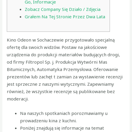
Go, Informacje
Zobacz Company Się Działo / Zdjęcia
Grałem Na Tej Stronie Przez Dwa Lata
Kino Odeon w Sochaczewie przygotowało specjalną
ofertę dla swoich widzów. Postaw na jakościowe
urządzenia do produkcji materiałów budujących drogi,
od firmy Filtropol Sp. j. Produkcja Wytwórni Mas
Bitumicznych, Automatyka Przemysłowa. Oferowanie
prezentów lub zachęt t zamian za wystawienie recenzji
jest sprzeczne z naszymi wytycznymi. Zapewniamy
również, że wszystkie recenzje są publikowane bez
moderacji.
Na naszych spotkaniach porozmawiamy u
prowadzeniu kina z kuchni.
Poniżej znajdują się informacje na temat