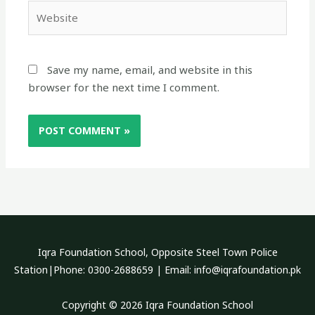
Website
Save my name, email, and website in this
browser for the next time I comment.
Iqra Foundation School, Opposite Steel Town Police
Station|Phone: 0300-2688659 | Email: info@iqrafoundation.pk
Copyright © 2026 Iqra Foundation School