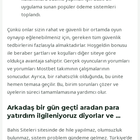
uygulama sunan popüler ödeme sistemleri
toplandı.
Çünkü onlar sizin rahat ve güvenli bir ortamda oyun
oynayıp eğlenebilmeniz için, gereken tüm güvenlik
tedbirlerini fazlasıyla almaktadırlar. Hoşgeldin bonusu
ile beraber şartları ve koşulları diğer siteye göre
oldukça avantaja sahiptir. Gerçek oyuncuların yorumları
ve yorumları Mostbet takımının çalışmalarının
sonucudur. Ayrıca, bir rahatsızlık olduğunda, bu ünite
hemen temasa geçilir. Bu, birim sorunları çözer ve
üyelerin süreci tamamlamasına yardımcı olur.
Arkadaş bir gün geçti aradan para
yatırdım ilgileniyoruz diyorlar ve …
Bahis Siteleri sitesinde de hile yapılmaz, olumsuzluk
bulunmaz, sistem problem gündeme gelmez. Türkiye’de