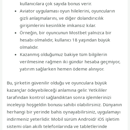
kullanıcılara çok sayıda bonus verir.
Aviator uygulaması oyun hilelerini, oyuncuların
gizli anlaşmalarını, ve diğer dolandırıcılık
girişimlerini kesinlikle imkansız kılar.
Örneğin, bir oyuncunun Mostbet yalnızca bir
hesabı olmalıdır, kullanıcı 18 yaşından büyük
olmalıdır.
Kazanmış olduğumuz bakiye tüm bilgilerin
verilmesine rağmen iki gündür hesaba geçmiyor,
yatırım sağlarken hemen ödeme alınıyor.
Bu, şirketin güvenilir olduğu ve oyunculara büyük
kazançlar ödeyebileceği anlamına gelir. Yetkililer
tarafından kontrol sağlandıktan sonra işlemlerinizi
inceleyip hoşgeldin bonusu sahibi olabilirsiniz. Dünyanın
herhangi bir yerinde bahis oynayabilirsiniz, uygulamayı
indirmeniz yeterlidir. Mobil sürüm Android/ iOS işletim
sistemi olan akıllı telefonlarında ve tabletlerinde