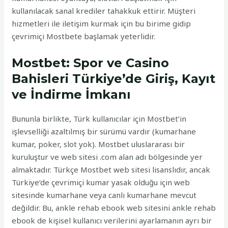
kullanılacak sanal krediler tahakkuk ettirir. Müşteri
hizmetleri ile iletişim kurmak için bu birime gidip
çevrimiçi Mostbete başlamak yeterlidir.
Mostbet: Spor ve Casino
Bahisleri Türkiye’de Giriş, Kayıt
ve İndirme İmkanı
Bununla birlikte, Türk kullanıcılar için Mostbet’in
işlevselliği azaltılmış bir sürümü vardır (kumarhane
kumar, poker, slot yok). Mostbet uluslararası bir
kuruluştur ve web sitesi .com alan adı bölgesinde yer
almaktadır. Türkçe Mostbet web sitesi lisanslıdır, ancak
Türkiye’de çevrimiçi kumar yasak olduğu için web
sitesinde kumarhane veya canlı kumarhane mevcut
değildir. Bu, ankle rehab ebook web sitesini ankle rehab
ebook de kişisel kullanıcı verilerini ayarlamanın ayrı bir