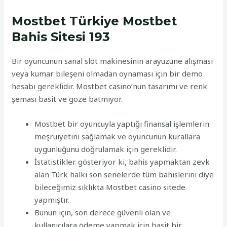
Mostbet Türkiye Mostbet
Bahis Sitesi 193
Bir oyuncunun sanal slot makinesinin arayüzüne alışması
veya kumar bileşeni olmadan oynaması için bir demo
hesabı gereklidir. Mostbet casino’nun tasarımı ve renk
şeması basit ve göze batmıyor.
Mostbet bir oyuncuyla yaptığı finansal işlemlerin
meşruiyetini sağlamak ve oyuncunun kurallara
uygunluğunu doğrulamak için gereklidir.
İstatistikler gösteriyor ki, bahis yapmaktan zevk
alan Türk halkı son senelerde tüm bahislerini diye
bileceğimiz sıklıkta Mostbet casino sitede
yapmıştır.
Bunun için, son derece güvenli olan ve
kullanıcılara ödeme yapmak için basit bir