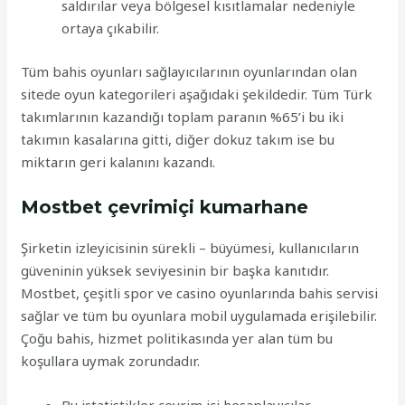
saldırılar veya bölgesel kısıtlamalar nedeniyle
ortaya çıkabilir.
Tüm bahis oyunları sağlayıcılarının oyunlarından olan
sitede oyun kategorileri aşağıdaki şekildedir. Tüm Türk
takımlarının kazandığı toplam paranın %65’i bu iki
takımın kasalarına gitti, diğer dokuz takım ise bu
miktarın geri kalanını kazandı.
Mostbet çevrimiçi kumarhane
Şirketin izleyicisinin sürekli – büyümesi, kullanıcıların
güveninin yüksek seviyesinin bir başka kanıtıdır.
Mostbet, çeşitli spor ve casino oyunlarında bahis servisi
sağlar ve tüm bu oyunlara mobil uygulamada erişilebilir.
Çoğu bahis, hizmet politikasında yer alan tüm bu
koşullara uymak zorundadır.
Bu istatistikler çevrim içi hesaplayıcılar