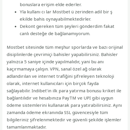
bonuslara erişim elde ederler.
Yla kullanı cı lar Mostbet ü zerinden adil bir ş
ekilde bahis oynayabilmektedirler.
Dekont gereken tüm şeyleri gönderdim fakat
canlı desteğe de bağlanamıyorum.
Mostbet sitesinde tüm meşhur sporlarda ve bazı orijinal
disiplinlerde çevrimiçi bahisler yapabilirsiniz. Bahisler
yalnızca 5 saniye içinde yapılmalıdır, yani bu anı
kaçırmamaya çalışın. VPN, sanal özel ağ olarak
adlandırılan ve internet trafiğini şifreleyen teknoloji
olarak, internet kullanıcıları için birçok fayda
sağlayabilir. Indibet’in ilk para yatırma bonusu kriket ile
bağlantılıdır ve hesabınıza PayTM ve UPI gibi uygun
ödeme sistemlerini kullanarak para yatırabilirsiniz. Aynı
zamanda ödeme ekranında SSL güvencesiyle tüm
bilgileriniz şifrelenmektedir ve güvenli şekilde işlemler
tamamlanmaktadır.