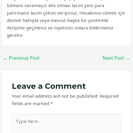
bilmem veremeyiz 40x olması lazım yeni para
yatırmanız lazım çekim veriyoruz. Hesabınızı silmek için
destek hattıyla veya mevcut başka bir yöntemle
iletişime geçmeniz ve niyetinizi onlara bildirmeniz
gerekir.
←
Previous Post
Next Post
→
Leave a Comment
Your email address will not be published.
Required
fields are marked
*
Type
here..