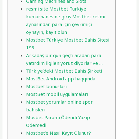
Gaming Machines and Slots
resmi site Mostbet Türkiye
kumarhanesine giriş Mostbet resmi
aynasından para için çevrimiçi
oynayın, kayıt olun
Mostbet Türkiye Mostbet Bahis Sitesi
193
Arkadaş bir gün geçti aradan para
yatırdım ilgileniyoruz diyorlar ve …
Türkiye’deki Mostbet Bahis Şirketi
MostBet Android app haqqında
Mostbet bonusları
MostBet mobil uygulamaları
Mostbet yorumlar online spor
bahisleri
Mosbet Paramı Ödendi Yazıp
Ödemedi
Mostbet’e Nasıl Kayıt Olunur?