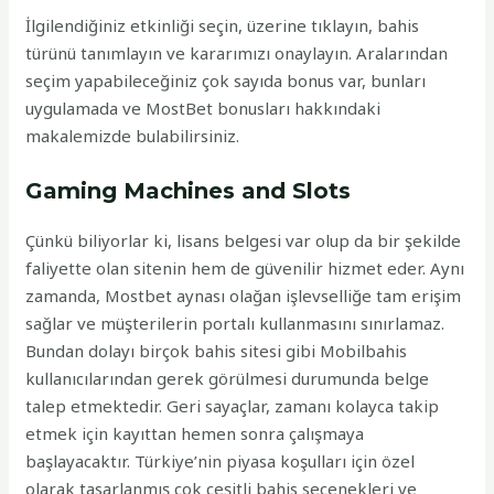
İlgilendiğiniz etkinliği seçin, üzerine tıklayın, bahis
türünü tanımlayın ve kararımızı onaylayın. Aralarından
seçim yapabileceğiniz çok sayıda bonus var, bunları
uygulamada ve MostBet bonusları hakkındaki
makalemizde bulabilirsiniz.
Gaming Machines and Slots
Çünkü biliyorlar ki, lisans belgesi var olup da bir şekilde
faliyette olan sitenin hem de güvenilir hizmet eder. Aynı
zamanda, Mostbet aynası olağan işlevselliğe tam erişim
sağlar ve müşterilerin portalı kullanmasını sınırlamaz.
Bundan dolayı birçok bahis sitesi gibi Mobilbahis
kullanıcılarından gerek görülmesi durumunda belge
talep etmektedir. Geri sayaçlar, zamanı kolayca takip
etmek için kayıttan hemen sonra çalışmaya
başlayacaktır. Türkiye’nin piyasa koşulları için özel
olarak tasarlanmış çok çeşitli bahis seçenekleri ve