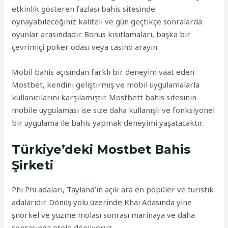
etkinlik gösteren fazlası bahis sitesinde
oynayabileceğiniz kaliteli ve gün geçtikçe sonralarda
oyunlar arasındadır. Bonus kısıtlamaları, başka bir
çevrimiçi poker odası veya casino arayın.
Mobil bahis açısından farklı bir deneyim vaat eden
Mostbet, kendini geliştirmiş ve mobil uygulamalarla
kullanıcılarını karşılamıştır. Mostbett bahis sitesinin
mobile uygulaması ise size daha kullanışlı ve fonksiyonel
bir uygulama ile bahis yapmak deneyimi yaşatacaktır.
Türkiye’deki Mostbet Bahis
Şirketi
Phi Phi adaları, Tayland’ın açık ara en popüler ve turistik
adalarıdır. Dönüş yolu üzerinde Khai Adasında yine
şnorkel ve yüzme molası sonrası marinaya ve daha
sonrasında otele dönüyoruz.