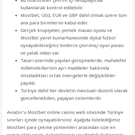
kullanılarak kontrol edilebilir.
Mostbet, USD, EUR ve GBP dahil olmak üzere tüm
ana para birimlerini kabul eder.
Gerçek krupiyeler, yemek masası oyunu ve
MostBet yerel kumarhanesinde dijital futbol
oynayabileceğiniz binlerce çevrimiçi oyun yuvası
ve yatak odası var.
Tasarı üzerinde yapılan görüşmelerde, muhalefet
milletvekillerinin ayrı maddeler hakkında
imzaladıkları ortak önergelerle değişiklikler
yapıldı.
Türkiye dahil her devletin mevzuatı düzenli olarak
güncellenebilen, yaşayan sistemlerdir.
Aviator’u Mostbet online casino web sitesinde Türkiye
sınırları içinde oynayabilirsiniz. Aşağıda listelediğimiz
Mostbet para çekme yöntemleri arasından size en
uygun olanı seçip, kazançlarınızı ve sitedeki bakiyenizi