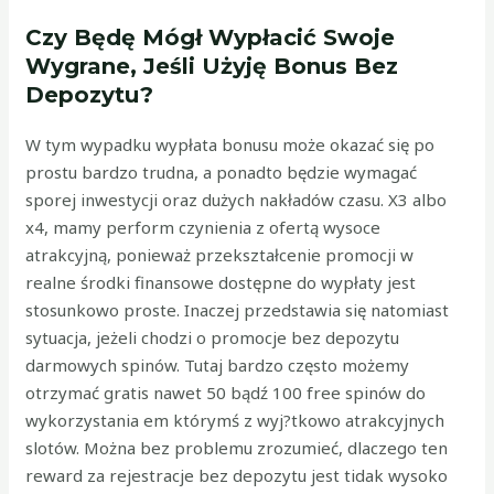
Czy Będę Mógł Wypłacić Swoje
Wygrane, Jeśli Użyję Bonus Bez
Depozytu?
W tym wypadku wypłata bonusu może okazać się po
prostu bardzo trudna, a ponadto będzie wymagać
sporej inwestycji oraz dużych nakładów czasu. X3 albo
x4, mamy perform czynienia z ofertą wysoce
atrakcyjną, ponieważ przekształcenie promocji w
realne środki finansowe dostępne do wypłaty jest
stosunkowo proste. Inaczej przedstawia się natomiast
sytuacja, jeżeli chodzi o promocje bez depozytu
darmowych spinów. Tutaj bardzo często możemy
otrzymać gratis nawet 50 bądź 100 free spinów do
wykorzystania em którymś z wyj?tkowo atrakcyjnych
slotów. Można bez problemu zrozumieć, dlaczego ten
reward za rejestracje bez depozytu jest tidak wysoko