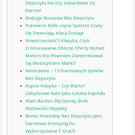
Depozytu Na Gry Hazardowe Za
Darmo!
Rodzaje Bonusów Bez Depozytu
Premiera: Rolls-royce Spectre Czasy
Się Zmieniają, Klasa Zostaje
Nowoczesność I Klasyka, Czyli
Zróżnicowanie Oblicze Oferty Romet
Motors Kto Powinien Zainteresować
Się Motocyklami Marki?
Westcasino – 15 Darmowych Spinów
Bez Depozytu
Kupno Klasyka – Czy Warto?
Zabytkowe Auto Jako Lokata Kapitału
Mam Bardzo Złą Opinię, Brak
Możliwości Wypłaty
Bonus Powitalny Bez Depozytu Jako
Darmowe Annoying Do
Wykorzystania T Grach