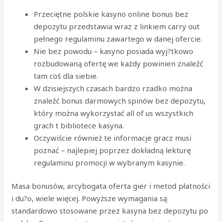
Przeciętne polskie kasyno online bonus bez
depozytu przedstawia wraz z linkiem carry out
pełnego regulaminu zawartego w danej ofercie.
Nie bez powodu – kasyno posiada wyj?tkowo
rozbudowaną ofertę we każdy powinien znaleźć
tam coś dla siebie.
W dzisiejszych czasach bardzo rzadko można
znaleźć bonus darmowych spinów bez depozytu,
który można wykorzystać all of us wszystkich
grach t bibliotece kasyna.
Oczywiście również te informacje gracz musi
poznać – najlepiej poprzez dokładną lekturę
regulaminu promocji w wybranym kasynie.
Masa bonusów, arcybogata oferta gier i metod płatności
i du?o, wiele więcej. Powyższe wymagania są
standardowo stosowane przez kasyna bez depozytu po