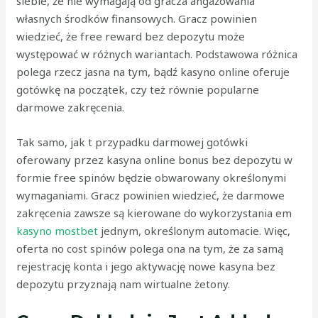
siebie, że nie wymagają od gracza angażowania
własnych środków finansowych. Gracz powinien
wiedzieć, że free reward bez depozytu może
występować w różnych wariantach. Podstawowa różnica
polega rzecz jasna na tym, bądź kasyno online oferuje
gotówkę na początek, czy też równie popularne
darmowe zakręcenia.
Tak samo, jak t przypadku darmowej gotówki
oferowany przez kasyna online bonus bez depozytu w
formie free spinów będzie obwarowany określonymi
wymaganiami. Gracz powinien wiedzieć, że darmowe
zakręcenia zawsze są kierowane do wykorzystania em
kasyno mostbet
jednym, określonym automacie. Więc,
oferta no cost spinów polega ona na tym, że za samą
rejestrację konta i jego aktywację nowe kasyna bez
depozytu przyznają nam wirtualne żetony.