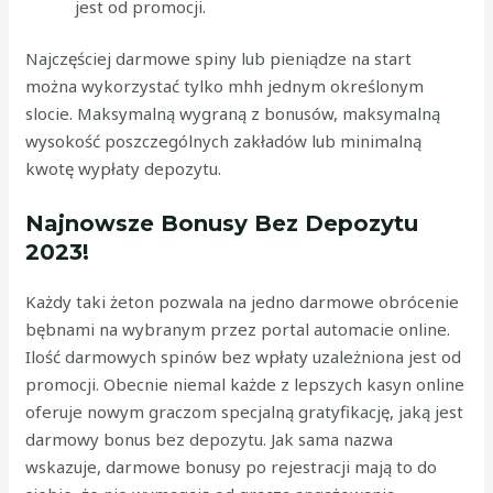
jest od promocji.
Najczęściej darmowe spiny lub pieniądze na start
można wykorzystać tylko mhh jednym określonym
slocie. Maksymalną wygraną z bonusów, maksymalną
wysokość poszczególnych zakładów lub minimalną
kwotę wypłaty depozytu.
Najnowsze Bonusy Bez Depozytu
2023!
Każdy taki żeton pozwala na jedno darmowe obrócenie
bębnami na wybranym przez portal automacie online.
Ilość darmowych spinów bez wpłaty uzależniona jest od
promocji. Obecnie niemal każde z lepszych kasyn online
oferuje nowym graczom specjalną gratyfikację, jaką jest
darmowy bonus bez depozytu. Jak sama nazwa
wskazuje, darmowe bonusy po rejestracji mają to do