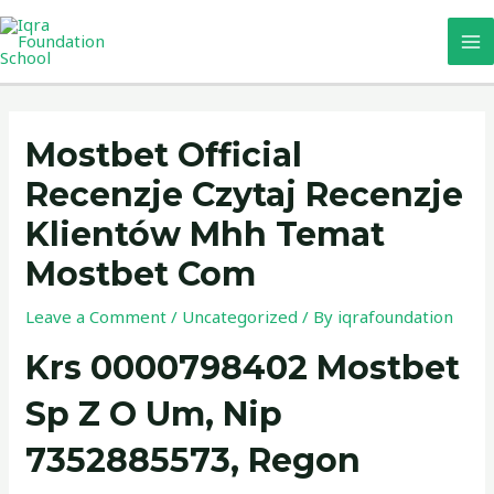
Skip
MA
to
M
content
Post
navigation
Mostbet Official
Recenzje Czytaj Recenzje
Klientów Mhh Temat
Mostbet Com
Leave a Comment
/
Uncategorized
/ By
iqrafoundation
Krs 0000798402 Mostbet
Sp Z O Um, Nip
7352885573, Regon