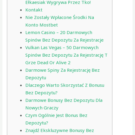
Ełkaesiak Wygrywa Przez Tko!
Kontakt
Nie Zostały Wpłacone Środki Na
Konto Mostbet
Lemon Casino – 20 Darmowych
Spinów Bez Depozytu Za Rejestracje
Vulkan Las Vegas – 50 Darmowych
Spinów Bez Depozytu Za Rejestrację T
Grze Dead Or Alive 2
Darmowe Spiny Za Rejestrację Bez
Depozytu
Dlaczego Warto Skorzystać Z Bonusu
Bez Depozytu?
Darmowe Bonusy Bez Depozytu Dla
Nowych Graczy
Czym Ogólnie Jest Bonus Bez
Depozytu?
Znajdź Ekskluzywne Bonusy Bez