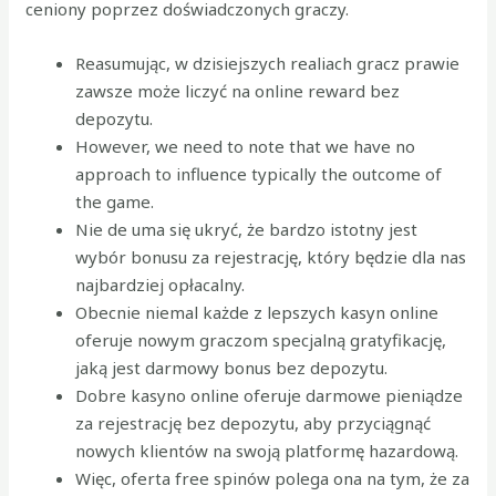
ceniony poprzez doświadczonych graczy.
Reasumując, w dzisiejszych realiach gracz prawie
zawsze może liczyć na online reward bez
depozytu.
However, we need to note that we have no
approach to influence typically the outcome of
the game.
Nie de uma się ukryć, że bardzo istotny jest
wybór bonusu za rejestrację, który będzie dla nas
najbardziej opłacalny.
Obecnie niemal każde z lepszych kasyn online
oferuje nowym graczom specjalną gratyfikację,
jaką jest darmowy bonus bez depozytu.
Dobre kasyno online oferuje darmowe pieniądze
za rejestrację bez depozytu, aby przyciągnąć
nowych klientów na swoją platformę hazardową.
Więc, oferta free spinów polega ona na tym, że za