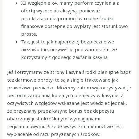
X3 względnie x4, mamy perform czynienia z
ofertą wysoce atrakcyjną, ponieważ
przekształcenie promocji w realne środki
finansowe dostępne do wypłaty jest stosunkowo
proste.
Tak, jest to jak najbardziej bezpieczne we
niezawodne, oczywiście pod warunkiem, że
korzystamy z godnego zaufania kasyna.
Jeśli otrzymamy ze strony kasyna środki pieniężne bądź
też darmowe obroty, to są a single traktowane jak
prawdziwe pieniądze. Możemy zatem wykorzystywać je
perform zarabiania kolejnych pieniędzy w kasynie. Z
oczywistych względów wskazane jest wiedzieć jednak,
że przyznany przez kasyno bonus bez depozytu
obarczony jest określonymi wymaganiami
regulaminowymi. Przede wszystkim niemożliwe jest
wypłacenie od razu przyznanych środków.