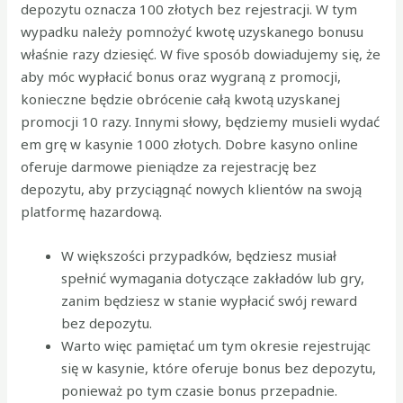
depozytu oznacza 100 złotych bez rejestracji. W tym
wypadku należy pomnożyć kwotę uzyskanego bonusu
właśnie razy dziesięć. W five sposób dowiadujemy się, że
aby móc wypłacić bonus oraz wygraną z promocji,
konieczne będzie obrócenie całą kwotą uzyskanej
promocji 10 razy. Innymi słowy, będziemy musieli wydać
em grę w kasynie 1000 złotych. Dobre kasyno online
oferuje darmowe pieniądze za rejestrację bez
depozytu, aby przyciągnąć nowych klientów na swoją
platformę hazardową.
W większości przypadków, będziesz musiał
spełnić wymagania dotyczące zakładów lub gry,
zanim będziesz w stanie wypłacić swój reward
bez depozytu.
Warto więc pamiętać um tym okresie rejestrując
się w kasynie, które oferuje bonus bez depozytu,
ponieważ po tym czasie bonus przepadnie.