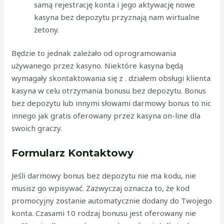
samą rejestrację konta i jego aktywację nowe
kasyna bez depozytu przyznają nam wirtualne
żetony.
Będzie to jednak zależało od oprogramowania
używanego przez kasyno. Niektóre kasyna będą
wymagały skontaktowania się z . działem obsługi klienta
kasyna w celu otrzymania bonusu bez depozytu. Bonus
bez depozytu lub innymi słowami darmowy bonus to nic
innego jak gratis oferowany przez kasyna on-line dla
swoich graczy.
Formularz Kontaktowy
Jeśli darmowy bonus bez depozytu nie ma kodu, nie
musisz go wpisywać. Zazwyczaj oznacza to, że kod
promocyjny zostanie automatycznie dodany do Twojego
konta. Czasami 10 rodzaj bonusu jest oferowany nie