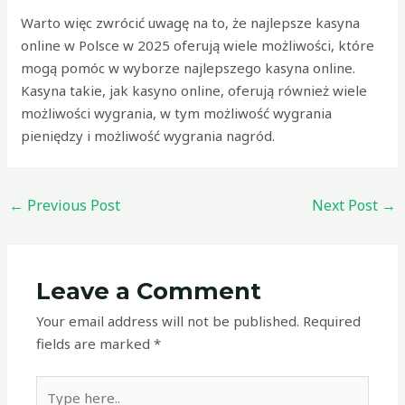
Warto więc zwrócić uwagę na to, że najlepsze kasyna
online w Polsce w 2025 oferują wiele możliwości, które
mogą pomóc w wyborze najlepszego kasyna online.
Kasyna takie, jak kasyno online, oferują również wiele
możliwości wygrania, w tym możliwość wygrania
pieniędzy i możliwość wygrania nagród.
←
Previous Post
Next Post
→
Leave a Comment
Your email address will not be published.
Required
fields are marked
*
Type