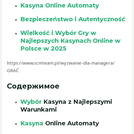
Kasyna Online Automaty
Bezpieczeństwo i Autentyczność
Wielkość i Wybór Gry w
Najlepszych Kasynach Online w
Polsce w 2025
https://www.scmteam.pl/wyzwanie-dla-managera/
GRAĆ
Содержимое
Wybór
Kasyna z Najlepszymi
Warunkami
Kasyna
Online Automaty