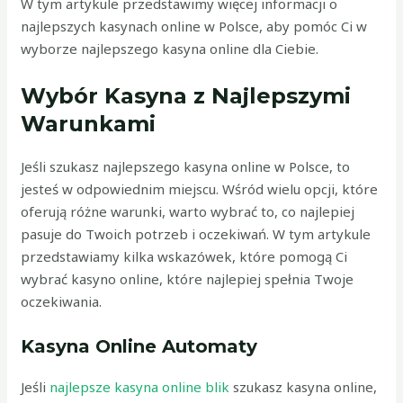
W tym artykule przedstawimy więcej informacji o
najlepszych kasynach online w Polsce, aby pomóc Ci w
wyborze najlepszego kasyna online dla Ciebie.
Wybór Kasyna z Najlepszymi
Warunkami
Jeśli szukasz najlepszego kasyna online w Polsce, to
jesteś w odpowiednim miejscu. Wśród wielu opcji, które
oferują różne warunki, warto wybrać to, co najlepiej
pasuje do Twoich potrzeb i oczekiwań. W tym artykule
przedstawiamy kilka wskazówek, które pomogą Ci
wybrać kasyno online, które najlepiej spełnia Twoje
oczekiwania.
Kasyna Online Automaty
Jeśli
najlepsze kasyna online blik
szukasz kasyna online,