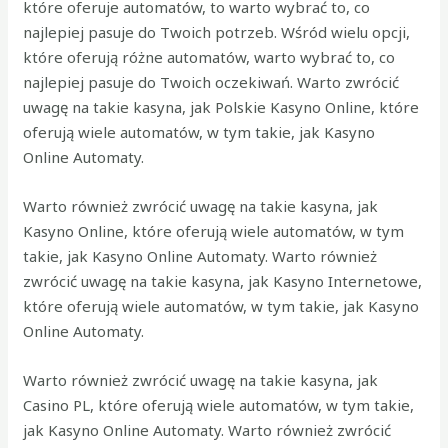
które oferuje automatów, to warto wybrać to, co
najlepiej pasuje do Twoich potrzeb. Wśród wielu opcji,
które oferują różne automatów, warto wybrać to, co
najlepiej pasuje do Twoich oczekiwań. Warto zwrócić
uwagę na takie kasyna, jak Polskie Kasyno Online, które
oferują wiele automatów, w tym takie, jak Kasyno
Online Automaty.
Warto również zwrócić uwagę na takie kasyna, jak
Kasyno Online, które oferują wiele automatów, w tym
takie, jak Kasyno Online Automaty. Warto również
zwrócić uwagę na takie kasyna, jak Kasyno Internetowe,
które oferują wiele automatów, w tym takie, jak Kasyno
Online Automaty.
Warto również zwrócić uwagę na takie kasyna, jak
Casino PL, które oferują wiele automatów, w tym takie,
jak Kasyno Online Automaty. Warto również zwrócić