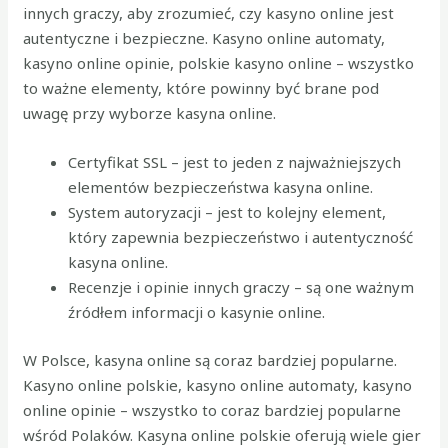
innych graczy, aby zrozumieć, czy kasyno online jest
autentyczne i bezpieczne. Kasyno online automaty,
kasyno online opinie, polskie kasyno online – wszystko
to ważne elementy, które powinny być brane pod
uwagę przy wyborze kasyna online.
Certyfikat SSL – jest to jeden z najważniejszych
elementów bezpieczeństwa kasyna online.
System autoryzacji – jest to kolejny element,
który zapewnia bezpieczeństwo i autentyczność
kasyna online.
Recenzje i opinie innych graczy – są one ważnym
źródłem informacji o kasynie online.
W Polsce, kasyna online są coraz bardziej popularne.
Kasyno online polskie, kasyno online automaty, kasyno
online opinie – wszystko to coraz bardziej popularne
wśród Polaków. Kasyna online polskie oferują wiele gier