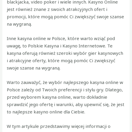
blackjacka, video poker i wiele innych. Kasyno Online
jest również znane z swoich atrakcyjnych ofert i
promocji, które mogą pomóc Ci zwiększyć swoje szanse
na wygraną.
Inne kasyna online w Polsce, które warto wziąć pod
uwagę, to Polskie Kasyna i Kasyno Internetowe. Te
kasyna oferują również szeroki wybór gier kasynowych
i atrakcyjne oferty, które mogą pomóc Ci zwiększyć
swoje szanse na wygraną.
Warto zauważyć, że wybór najlepszego kasyna online w
Polsce zależy od Twoich preferencji i stylu gry. Dlatego,
przed wyborem kasyna online, warto dokładnie
sprawdzić jego ofertę i warunki, aby upewnić się, że jest
to najlepsze kasyno online dla Ciebie.
W tym artykule przedstawimy więcej informacji o