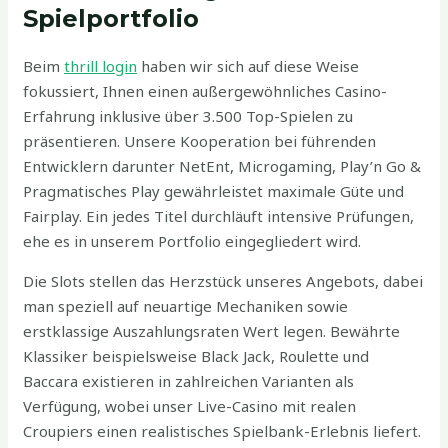
Spielportfolio
Beim
thrill login
haben wir sich auf diese Weise
fokussiert, Ihnen einen außergewöhnliches Casino-
Erfahrung inklusive über 3.500 Top-Spielen zu
präsentieren. Unsere Kooperation bei führenden
Entwicklern darunter NetEnt, Microgaming, Play’n Go &
Pragmatisches Play gewährleistet maximale Güte und
Fairplay. Ein jedes Titel durchläuft intensive Prüfungen,
ehe es in unserem Portfolio eingegliedert wird.
Die Slots stellen das Herzstück unseres Angebots, dabei
man speziell auf neuartige Mechaniken sowie
erstklassige Auszahlungsraten Wert legen. Bewährte
Klassiker beispielsweise Black Jack, Roulette und
Baccara existieren in zahlreichen Varianten als
Verfügung, wobei unser Live-Casino mit realen
Croupiers einen realistisches Spielbank-Erlebnis liefert.