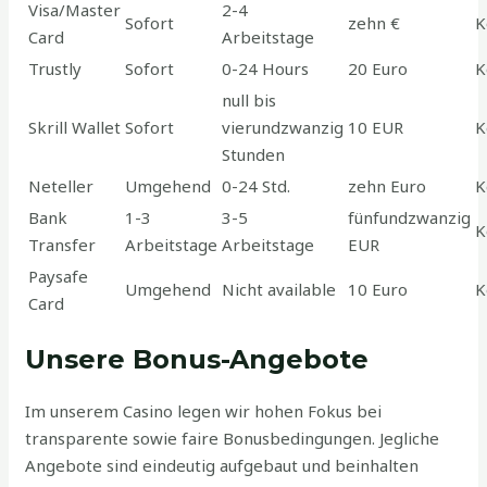
Visa/Master
2-4
Sofort
zehn €
K
Card
Arbeitstage
Trustly
Sofort
0-24 Hours
20 Euro
K
null bis
Skrill Wallet
Sofort
vierundzwanzig
10 EUR
K
Stunden
Neteller
Umgehend
0-24 Std.
zehn Euro
K
Bank
1-3
3-5
fünfundzwanzig
K
Transfer
Arbeitstage
Arbeitstage
EUR
Paysafe
Umgehend
Nicht available
10 Euro
K
Card
Unsere Bonus-Angebote
Im unserem Casino legen wir hohen Fokus bei
transparente sowie faire Bonusbedingungen. Jegliche
Angebote sind eindeutig aufgebaut und beinhalten