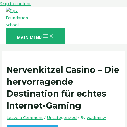
Skip to content
MAIN MENU
Nervenkitzel Casino – Die
hervorragende
Destination für echtes
Internet-Gaming
Leave a Comment
/
Uncategorized
/ By
wadminw