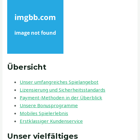
Übersicht
Unser umfangreiches Spielangebot
Lizensierung und Sicherheitsstandards
Payment-Methoden in der Überblick
Unsere Bonusprogramme
Mobiles Spielerlebnis
Erstklassiger Kundenservice
Unser vielfältiges