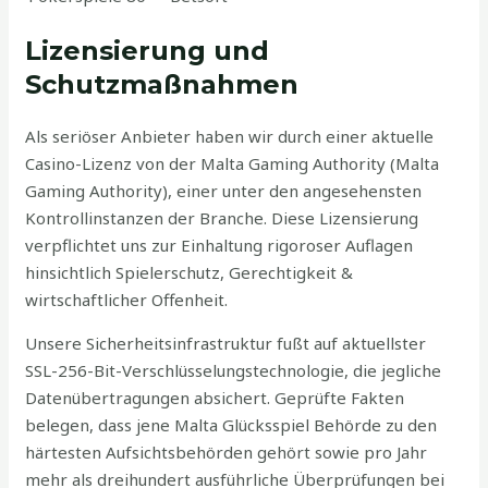
Lizensierung und
Schutzmaßnahmen
Als seriöser Anbieter haben wir durch einer aktuelle
Casino-Lizenz von der Malta Gaming Authority (Malta
Gaming Authority), einer unter den angesehensten
Kontrollinstanzen der Branche. Diese Lizensierung
verpflichtet uns zur Einhaltung rigoroser Auflagen
hinsichtlich Spielerschutz, Gerechtigkeit &
wirtschaftlicher Offenheit.
Unsere Sicherheitsinfrastruktur fußt auf aktuellster
SSL-256-Bit-Verschlüsselungstechnologie, die jegliche
Datenübertragungen absichert. Geprüfte Fakten
belegen, dass jene Malta Glücksspiel Behörde zu den
härtesten Aufsichtsbehörden gehört sowie pro Jahr
mehr als dreihundert ausführliche Überprüfungen bei