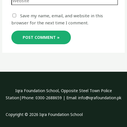
Save my name, email, and website in this
browser for the next time I comment.
Iqra Foundation School, Opposite Steel Town Police
Station|Phone: 0300-2688659 | Email: info@iqrafoundation.pk
Copyright © 2026 Iqra Foundation School