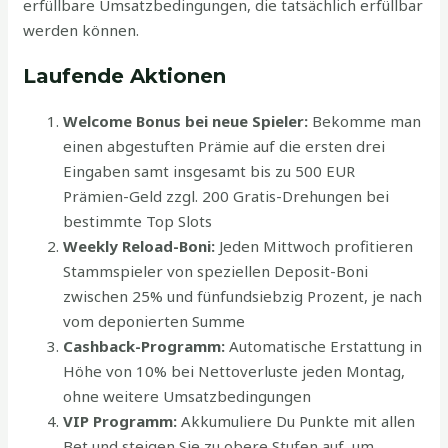
erfüllbare Umsatzbedingungen, die tatsächlich erfüllbar
werden können.
Laufende Aktionen
Welcome Bonus bei neue Spieler:
Bekomme man
einen abgestuften Prämie auf die ersten drei
Eingaben samt insgesamt bis zu 500 EUR
Prämien-Geld zzgl. 200 Gratis-Drehungen bei
bestimmte Top Slots
Weekly Reload-Boni:
Jeden Mittwoch profitieren
Stammspieler von speziellen Deposit-Boni
zwischen 25% und fünfundsiebzig Prozent, je nach
vom deponierten Summe
Cashback-Programm:
Automatische Erstattung in
Höhe von 10% bei Nettoverluste jeden Montag,
ohne weitere Umsatzbedingungen
VIP Programm:
Akkumuliere Du Punkte mit allen
Bet und steigen Sie zu obere Stufen auf, um