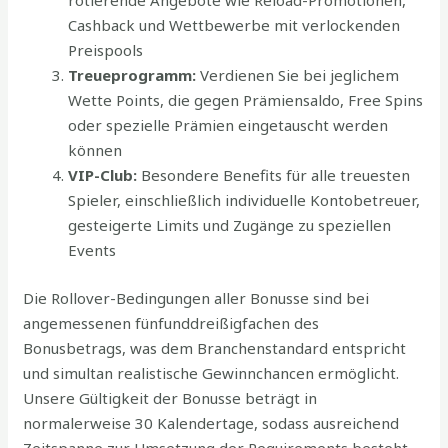
rotierende Angebote wie Reload-Promotionen,
Cashback und Wettbewerbe mit verlockenden
Preispools
Treueprogramm:
Verdienen Sie bei jeglichem
Wette Points, die gegen Prämiensaldo, Free Spins
oder spezielle Prämien eingetauscht werden
können
VIP-Club:
Besondere Benefits für alle treuesten
Spieler, einschließlich individuelle Kontobetreuer,
gesteigerte Limits und Zugänge zu speziellen
Events
Die Rollover-Bedingungen aller Bonusse sind bei
angemessenen fünfunddreißigfachen des
Bonusbetrags, was dem Branchenstandard entspricht
und simultan realistische Gewinnchancen ermöglicht.
Unsere Gültigkeit der Bonusse beträgt in
normalerweise 30 Kalendertage, sodass ausreichend
Zeitspanne zur Umsetzung der Requirements besteht.