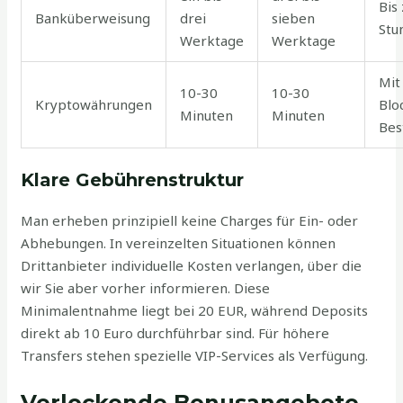
Bis
Banküberweisung
drei
sieben
Stu
Werktage
Werktage
Mit
10-30
10-30
Kryptowährungen
Blo
Minuten
Minuten
Bes
Klare Gebührenstruktur
Man erheben prinzipiell keine Charges für Ein- oder
Abhebungen. In vereinzelten Situationen können
Drittanbieter individuelle Kosten verlangen, über die
wir Sie aber vorher informieren. Diese
Minimalentnahme liegt bei 20 EUR, während Deposits
direkt ab 10 Euro durchführbar sind. Für höhere
Transfers stehen spezielle VIP-Services als Verfügung.
Verlockende Bonusangebote