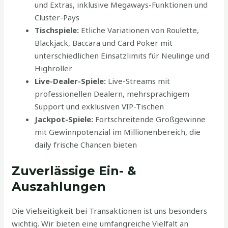
und Extras, inklusive Megaways-Funktionen und
Cluster-Pays
Tischspiele:
Etliche Variationen von Roulette,
Blackjack, Baccara und Card Poker mit
unterschiedlichen Einsatzlimits für Neulinge und
Highroller
Live-Dealer-Spiele:
Live-Streams mit
professionellen Dealern, mehrsprachigem
Support und exklusiven VIP-Tischen
Jackpot-Spiele:
Fortschreitende Großgewinne
mit Gewinnpotenzial im Millionenbereich, die
daily frische Chancen bieten
Zuverlässige Ein- &
Auszahlungen
Die Vielseitigkeit bei Transaktionen ist uns besonders
wichtig. Wir bieten eine umfangreiche Vielfalt an