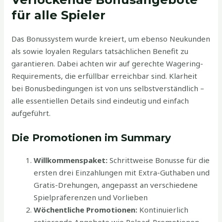
für alle Spieler
Das Bonussystem wurde kreiert, um ebenso Neukunden
als sowie loyalen Regulars tatsächlichen Benefit zu
garantieren. Dabei achten wir auf gerechte Wagering-
Requirements, die erfüllbar erreichbar sind. Klarheit
bei Bonusbedingungen ist von uns selbstverständlich –
alle essentiellen Details sind eindeutig und einfach
aufgeführt.
Die Promotionen im Summary
Willkommenspaket:
Schrittweise Bonusse für die
ersten drei Einzahlungen mit Extra-Guthaben und
Gratis-Drehungen, angepasst an verschiedene
Spielpräferenzen und Vorlieben
Wöchentliche Promotionen:
Kontinuierlich