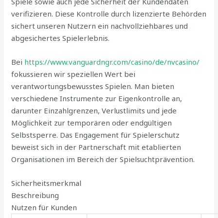
Spiele sowie auch jede Sicherheit der Kundendaten
verifizieren. Diese Kontrolle durch lizenzierte Behörden
sichert unseren Nutzern ein nachvollziehbares und
abgesichertes Spielerlebnis.
Bei
https://www.vanguardngr.com/casino/de/nvcasino/
fokussieren wir speziellen Wert bei
verantwortungsbewusstes Spielen. Man bieten
verschiedene Instrumente zur Eigenkontrolle an,
darunter Einzahlgrenzen, Verlustlimits und jede
Möglichkeit zur temporären oder endgültigen
Selbstsperre. Das Engagement für Spielerschutz
beweist sich in der Partnerschaft mit etablierten
Organisationen im Bereich der Spielsuchtprävention.
Sicherheitsmerkmal
Beschreibung
Nutzen für Kunden