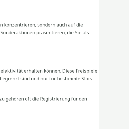
en konzentrieren, sondern auch auf die
Sonderaktionen präsentieren, die Sie als
ielaktivität erhalten können. Diese Freispiele
begrenzt sind und nur für bestimmte Slots
u gehören oft die Registrierung für den