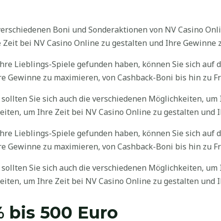
e verschiedenen Boni und Sonderaktionen von NV Casino On
e Zeit bei NV Casino Online zu gestalten und Ihre Gewinne 
 Ihre Lieblings-Spiele gefunden haben, können Sie sich au
hre Gewinne zu maximieren, von Cashback-Boni bis hin zu Fr
sollten Sie sich auch die verschiedenen Möglichkeiten, um
keiten, um Ihre Zeit bei NV Casino Online zu gestalten und
 Ihre Lieblings-Spiele gefunden haben, können Sie sich au
hre Gewinne zu maximieren, von Cashback-Boni bis hin zu Fr
sollten Sie sich auch die verschiedenen Möglichkeiten, um
keiten, um Ihre Zeit bei NV Casino Online zu gestalten und
 bis 500 Euro