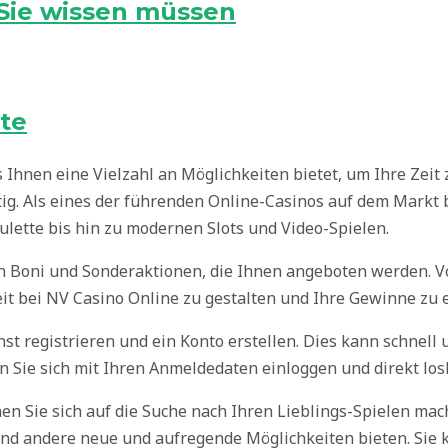
Sie wissen müssen
te
 Ihnen eine Vielzahl an Möglichkeiten bietet, um Ihre Zei
tig. Als eines der führenden Online-Casinos auf dem Markt 
ulette bis hin zu modernen Slots und Video-Spielen.
l an Boni und Sonderaktionen, die Ihnen angeboten werden.
eit bei NV Casino Online zu gestalten und Ihre Gewinne zu 
st registrieren und ein Konto erstellen. Dies kann schnell
n Sie sich mit Ihren Anmeldedaten einloggen und direkt los
en Sie sich auf die Suche nach Ihren Lieblings-Spielen mac
d andere neue und aufregende Möglichkeiten bieten. Sie k