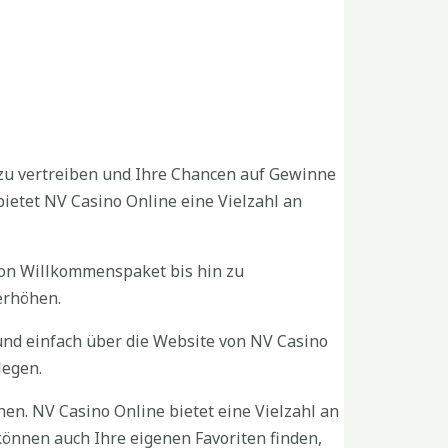
t zu vertreiben und Ihre Chancen auf Gewinne
bietet NV Casino Online eine Vielzahl an
 Von Willkommenspaket bis hin zu
erhöhen.
 und einfach über die Website von NV Casino
legen.
hen. NV Casino Online bietet eine Vielzahl an
önnen auch Ihre eigenen Favoriten finden,