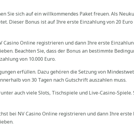
en Sie sich auf ein willkommendes Paket freuen. Als Neukun
t. Dieser Bonus ist auf Ihre erste Einzahlung von 20 Euro
 Casino Online registrieren und dann Ihre erste Einzahlun
eben. Beachten Sie, dass der Bonus an bestimmte Bedingun
zahlung von 10.000 Euro.
ungen erfüllen. Dazu gehören die Setzung von Mindestwett
innerhalb von 30 Tagen nach Gutschrift auszahlen muss.
unter auch viele Slots, Tischspiele und Live-Casino-Spiele. 
st bei NV Casino Online registrieren und dann Ihre erste 
ieben.