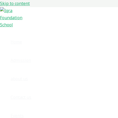
Skip to content
Home
Admission
about us
Contact us
Events