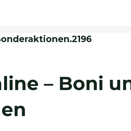
Sonderaktionen.2196
line – Boni u
nen