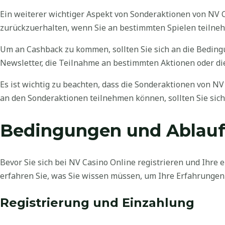
Ein weiterer wichtiger Aspekt von Sonderaktionen von NV Ca
zurückzuerhalten, wenn Sie an bestimmten Spielen teilne
Um an Cashback zu kommen, sollten Sie sich an die Beding
Newsletter, die Teilnahme an bestimmten Aktionen oder di
Es ist wichtig zu beachten, dass die Sonderaktionen von NV
an den Sonderaktionen teilnehmen können, sollten Sie sic
Bedingungen und Ablauf
Bevor Sie sich bei NV Casino Online registrieren und Ihre 
erfahren Sie, was Sie wissen müssen, um Ihre Erfahrungen 
Registrierung und Einzahlung