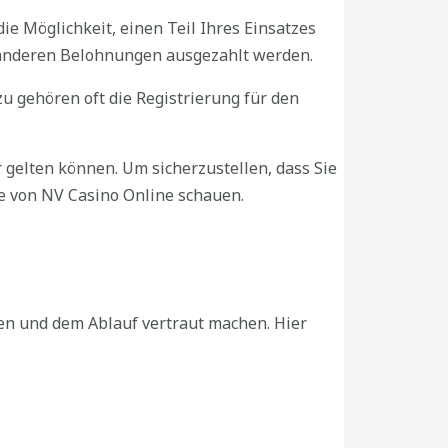
ie Möglichkeit, einen Teil Ihres Einsatzes
r anderen Belohnungen ausgezahlt werden.
u gehören oft die Registrierung für den
 gelten können. Um sicherzustellen, dass Sie
e von NV Casino Online schauen.
ngen und dem Ablauf vertraut machen. Hier