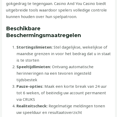
gokgedrag te tegengaan. Casino And You Casino biedt
uitgebreide tools waardoor spelers volledige controle
kunnen houden over hun spelpatroon.
Beschikbare
Beschermingsmaatregelen
Stortingslimieten:
Stel dagelijkse, wekelijkse of
maandse grenzen in voor het bedrag dat u in staat
is te storten
Speeltijdlimieten:
Ontvang automatische
herinneringen na een tevoren ingesteld
tijdsbestek
Pauze-opties:
Maak een korte break van 24 uur
tot 6 weken, of beëindig uw account permanent
via CRUKS
Realiteitscheck:
Regelmatige meldingen tonen
uw speelduur en resultaatoverzicht