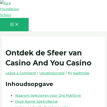
MAIN
Skip
Post
Type
Name*
Email*
Website
MENU
to
navigation
here..
content
Ontdek de Sfeer van
Casino And You Casino
Leave a Comment
/
Uncategorized
/ By
wadminw
Inhoudsopgave
Waarom Selecteren voor Ons Platform
Onze Ruime Spelcollectie