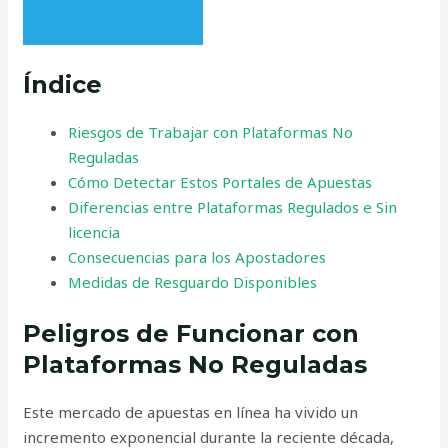
Índice
Riesgos de Trabajar con Plataformas No
Reguladas
Cómo Detectar Estos Portales de Apuestas
Diferencias entre Plataformas Regulados e Sin
licencia
Consecuencias para los Apostadores
Medidas de Resguardo Disponibles
Peligros de Funcionar con
Plataformas No Reguladas
Este mercado de apuestas en línea ha vivido un
incremento exponencial durante la reciente década,