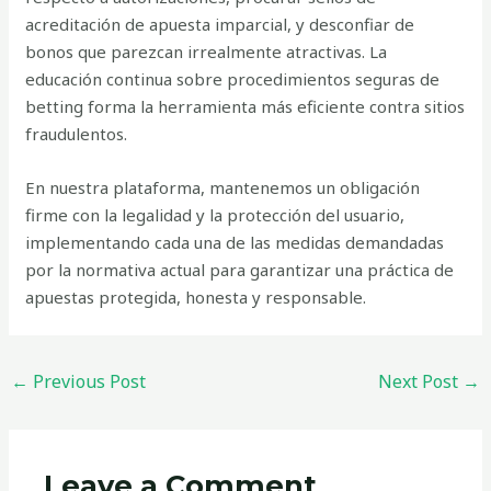
acreditación de apuesta imparcial, y desconfiar de
bonos que parezcan irrealmente atractivas. La
educación continua sobre procedimientos seguras de
betting forma la herramienta más eficiente contra sitios
fraudulentos.
En nuestra plataforma, mantenemos un obligación
firme con la legalidad y la protección del usuario,
implementando cada una de las medidas demandadas
por la normativa actual para garantizar una práctica de
apuestas protegida, honesta y responsable.
←
Previous Post
Next Post
→
Leave a Comment