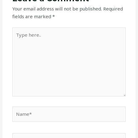
Your email address will not be published.
Required
fields are marked
*
Type
here..
Name*
Email*