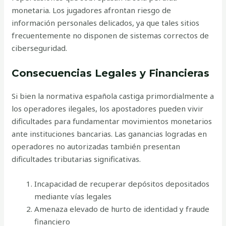
monetaria. Los jugadores afrontan riesgo de
información personales delicados, ya que tales sitios
frecuentemente no disponen de sistemas correctos de
ciberseguridad.
Consecuencias Legales y Financieras
Si bien la normativa española castiga primordialmente a
los operadores ilegales, los apostadores pueden vivir
dificultades para fundamentar movimientos monetarios
ante instituciones bancarias. Las ganancias logradas en
operadores no autorizadas también presentan
dificultades tributarias significativas.
Incapacidad de recuperar depósitos depositados
mediante vías legales
Amenaza elevado de hurto de identidad y fraude
financiero