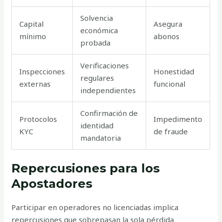
Solvencia
Capital
Asegura
económica
mínimo
abonos
probada
Verificaciones
Inspecciones
Honestidad
regulares
externas
funcional
independientes
Confirmación de
Protocolos
Impedimento
identidad
KYC
de fraude
mandatoria
Repercusiones para los
Apostadores
Participar en operadores no licenciadas implica
repercusiones que sobrepasan la sola pérdida