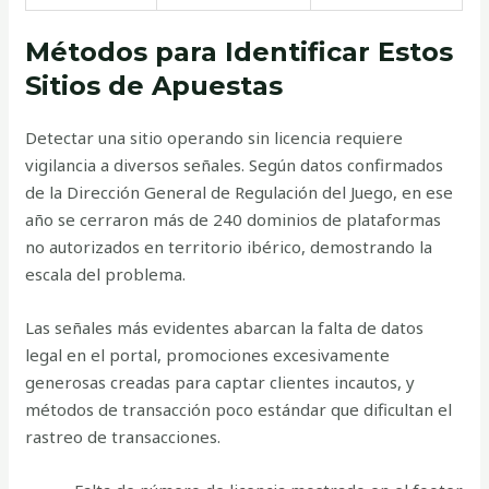
Métodos para Identificar Estos
Sitios de Apuestas
Detectar una sitio operando sin licencia requiere
vigilancia a diversos señales. Según datos confirmados
de la Dirección General de Regulación del Juego, en ese
año se cerraron más de 240 dominios de plataformas
no autorizados en territorio ibérico, demostrando la
escala del problema.
Las señales más evidentes abarcan la falta de datos
legal en el portal, promociones excesivamente
generosas creadas para captar clientes incautos, y
métodos de transacción poco estándar que dificultan el
rastreo de transacciones.