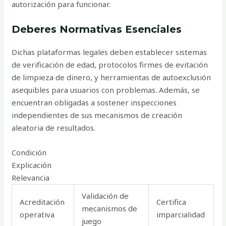
autorización para funcionar.
Deberes Normativas Esenciales
Dichas plataformas legales deben establecer sistemas
de verificación de edad, protocolos firmes de evitación
de limpieza de dinero, y herramientas de autoexclusión
asequibles para usuarios con problemas. Además, se
encuentran obligadas a sostener inspecciones
independientes de sus mecanismos de creación
aleatoria de resultados.
Condición
Explicación
Relevancia
Validación de
Acreditación
Certifica
mecanismos de
operativa
imparcialidad
juego