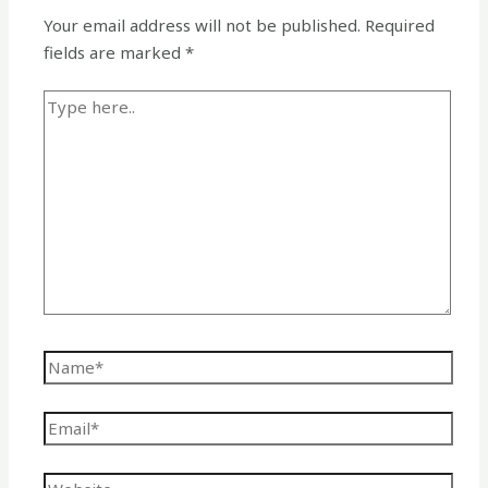
Your email address will not be published.
Required
fields are marked
*