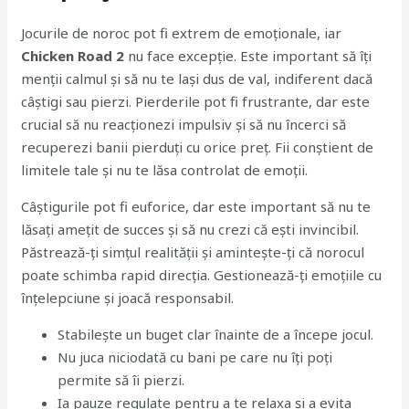
Jocurile de noroc pot fi extrem de emoționale, iar
Chicken Road 2
nu face excepție. Este important să îți
menții calmul și să nu te lași dus de val, indiferent dacă
câștigi sau pierzi. Pierderile pot fi frustrante, dar este
crucial să nu reacționezi impulsiv și să nu încerci să
recuperezi banii pierduți cu orice preț. Fii conștient de
limitele tale și nu te lăsa controlat de emoții.
Câștigurile pot fi euforice, dar este important să nu te
lăsați amețit de succes și să nu crezi că ești invincibil.
Păstrează-ți simțul realității și amintește-ți că norocul
poate schimba rapid direcția. Gestionează-ți emoțiile cu
înțelepciune și joacă responsabil.
Stabilește un buget clar înainte de a începe jocul.
Nu juca niciodată cu bani pe care nu îți poți
permite să îi pierzi.
Ia pauze regulate pentru a te relaxa și a evita