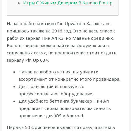
Игры С Живым Дилером В Казино Pin Up
Начало работы казино Pin Upward в Казахстане
пришлось так же на 2016 год. Это не весь список
рабочих зеркал Пин Ап КЗ, но главные среди них.
Больше зеркал можно найти на форумах или в
социальных сетях, но предпочтение стоит отдать
зеркалу Pin Up 634.
Нажав на любого из них, вы увидите
ассортимент от конкретно этого провайдера.
Для трансляций используется
профессиональное оборудование.
Для удобного беттинга букмекер Пин Ап
предлагает своим пользователям скачать
приложение для iOS и Android.
Первые 50 фриспинов выдаются сразу, а затем в