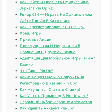
Как Найти И Опознать Официальные
Зеркала Pin Up Kz
Pin-up 634 — Играть На Официальном
Сайте Пин Ап В Казахстане
Как Зарегистрироваться В Pin Up?
Краш Игры
Призовые Акции
Преимущества И Недостатки В
Сравнении С Другими Казино
Адаптация Для Мобильной Игры Пин Ап
Казино
Что Такое Pin Up?
Какие Бонусы Можно Получить За
Регистрацию В Казино Pin Up?
Как Научиться Ставить Ставки?
Как Узнать Промокод В Pin Upward?
Огромный Выбор Игровых Автоматов
Как Удалить Аккаунт Pin-up?