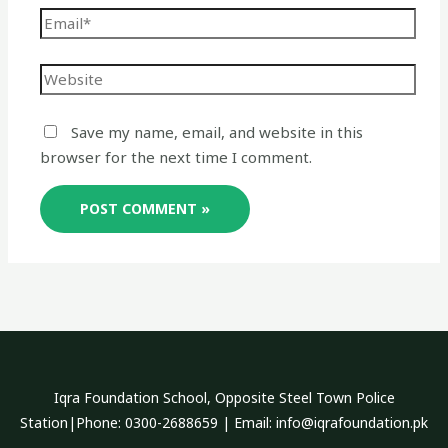
Save my name, email, and website in this
browser for the next time I comment.
Iqra Foundation School, Opposite Steel Town Police
Station|Phone: 0300-2688659 | Email: info@iqrafoundation.pk