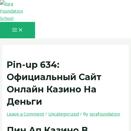
MAIN
Skip
Post
Type
Name*
Email*
Website
MENU
to
navigation
here..
content
Pin-up 634:
Официальный Сайт
Онлайн Казино На
Деньги
Leave a Comment
/
Uncategorized
/ By
iqrafoundation
Пин Ап Казино В