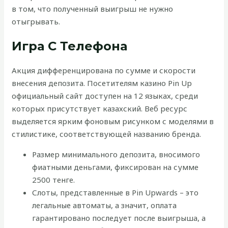
в том, что полученный выигрыш не нужно
отыгрывать.
Игра С Телефона
Акция дифференцирована по сумме и скорости
внесения депозита. Посетителям казино Pin Up
официальный сайт доступен на 12 языках, среди
которых присутствует казахский. Веб ресурс
выделяется ярким фоновым рисунком с моделями в
стилистике, соответствующей названию бренда.
Размер минимального депозита, вносимого
фиатными деньгами, фиксирован на сумме
2500 тенге.
Слоты, представленные в Pin Upwards – это
легальные автоматы, а значит, оплата
гарантировано последует после выигрыша, а