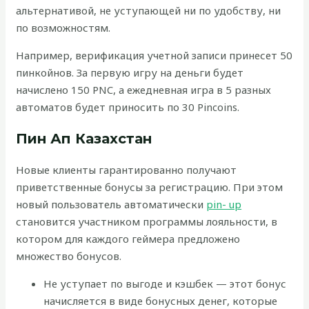
альтернативой, не уступающей ни по удобству, ни
по возможностям.
Например, верификация учетной записи принесет 50
пинкойнов. За первую игру на деньги будет
начислено 150 PNC, а ежедневная игра в 5 разных
автоматов будет приносить по 30 Pincoins.
Пин Ап Казахстан
Новые клиенты гарантированно получают
приветственные бонусы за регистрацию. При этом
новый пользователь автоматически
pin- up
становится участником программы лояльности, в
котором для каждого геймера предложено
множество бонусов.
Не уступает по выгоде и кэшбек — этот бонус
начисляется в виде бонусных денег, которые