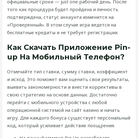
официальные сроки — just one рабочий день. После
того как процедура будет пройдена и личность
подтверждена, статус аккаунта изменится на
«Проверенный». В этом случае игра ведется на
бесплатные кредиты и не требует регистрации.
Как Скачать Приложение Pin-
up На Мобильный Телефон?
Отмечайте тип ставки, сумму ставки, коэффициент
и исход. Это поможет вам оценить свои результаты,
выявить закономерности и внести коррективы в
свою стратегию на основе данных. Достаточно
перейти с мобильного устройства с любой
операционной системой на сайт казино и начать
игру. Для каждого бонуса существует персональный
код, который усиливает действие поощрения.
На данный момент Pin Up разработало