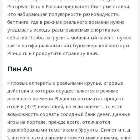
Pin upwards ru в России предлагает быстрые ставки.
Это набирающая популярность разновидность
беттинга, где в режиме реального времени нужно
угадывать исходы разыгрываемых спортивных
событий. Чтобы загрузить мобильный клиент, нужно
зайти на официальный сайт букмекерской конторы
Pin-up ru и прокрутить страницу вниз.
Пин Ап
Игровые аппараты с реальными крупье, игровые
действия в которых осуществляется в режиме
реального времени. В данных автоматах процент
отдачи (RTP) невысокий, но если повезет, то есть
возможность сорвать солидный банк денег. Данные
игры на портале, прежде всего, отличаются
разнообразными тематиками (фрукты, Египет и т. д.
), интересными и яркими сюжетными линиями, плюс