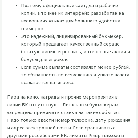
Поэтому официальный сайт, да и рабочие
копии, а точнее их интерфейс разработан на
нескольких языках для большего удобства
геймеров.
Это надежный, лицензированный букмекер,
который предлагает качественный сервис,
богатую линию и роспись, интересные акции и
бонусы для игроков.
Если сумма выплаты составляет менее рублей,
то обязанность по исчислению и уплате налога
возлагается на игрока.
Пари на кино, награды и прочие мероприятия в
линии БК отсутствуют. Легальным букмекерам
запрещено принимать ставки на такие события.
Надо только ввести номер телефона, дату рождения
и адрес электронной почты. Если сравнивать с
другими российскими БК, лимиты Pinup ruisseau в