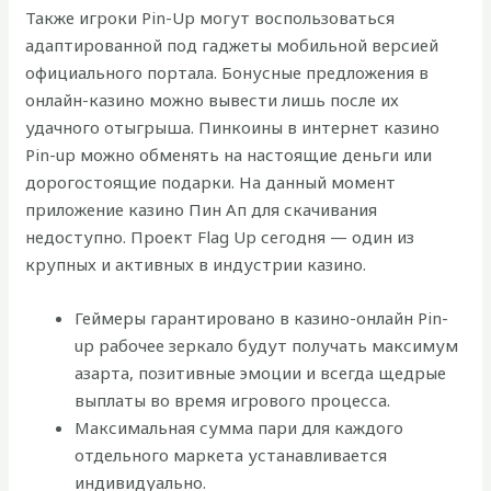
Также игроки Pin-Up могут воспользоваться
адаптированной под гаджеты мобильной версией
официального портала. Бонусные предложения в
онлайн-казино можно вывести лишь после их
удачного отыгрыша. Пинкоины в интернет казино
Pin-up можно обменять на настоящие деньги или
дорогостоящие подарки. На данный момент
приложение казино Пин Ап для скачивания
недоступно. Проект Flag Up сегодня — один из
крупных и активных в индустрии казино.
Геймеры гарантировано в казино-онлайн Pin-
up рабочее зеркало будут получать максимум
азарта, позитивные эмоции и всегда щедрые
выплаты во время игрового процесса.
Максимальная сумма пари для каждого
отдельного маркета устанавливается
индивидуально.