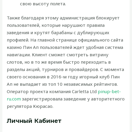
свою высоту полета.
Также благодаря этому администрация блокирует
пользователей, которые нарушают правила
заведения и крутят барабаны с дублирующих
профилей. На главной странице официального сайта
казино Пин Ап пользователей ждет удобная система
навигации. Клиент сможет смотреть витрину
слотов, но в то же время быстро переходить в
разделы акций, турниров и провайдеров. С момента
своего основания в 2016-м году игорный клуб Пин
Ап не выпадает из топ 10 независимых рейтингов.
Оператор проекта компания Carletta Ltd
pinup-bet-
ru.com
зарегистрировала заведение у авторитетного
регулятора Кюрасао.
Личный Кабинет